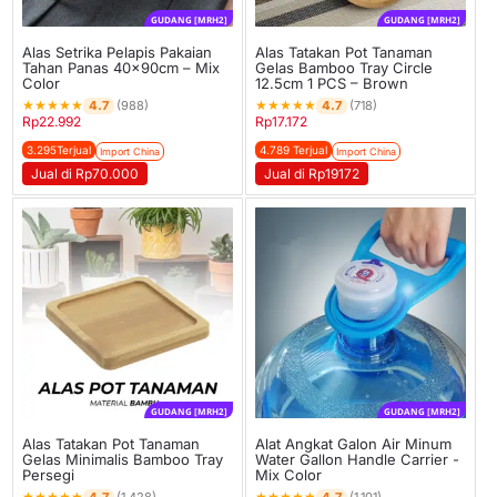
GUDANG [MRH2]
GUDANG [MRH2]
Alas Setrika Pelapis Pakaian
Alas Tatakan Pot Tanaman
Tahan Panas 40x90cm – Mix
Gelas Bamboo Tray Circle
Color
12.5cm 1 PCS – Brown
★
★
★
★
★
★
★
★
★
★
4.7
4.7
(988)
(718)
Rp
22.992
Rp
17.172
3.295Terjual
4.789 Terjual
Import China
Import China
Jual di Rp70.000
Jual di Rp19172
GUDANG [MRH2]
GUDANG [MRH2]
Alas Tatakan Pot Tanaman
Alat Angkat Galon Air Minum
Gelas Minimalis Bamboo Tray
Water Gallon Handle Carrier -
Persegi
Mix Color
★
★
★
★
★
★
★
★
★
★
4.7
4.7