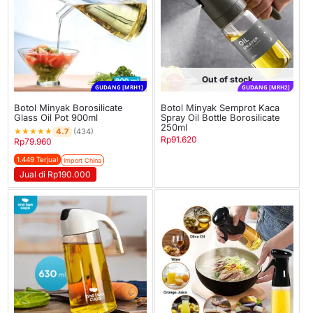
Out of stock
GUDANG [MRH1]
GUDANG [MRH2]
Botol Minyak Borosilicate
Botol Minyak Semprot Kaca
Glass Oil Pot 900ml
Spray Oil Bottle Borosilicate
250ml
★
★
★
★
★
4.7
(434)
Rp
91.620
Rp
79.960
1.449 Terjual
Import China
Jual di Rp190.000