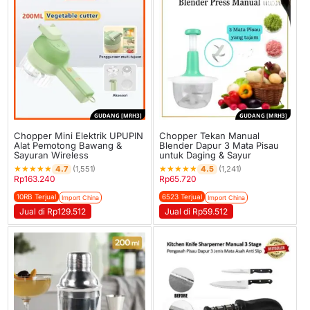
GUDANG [MRH3]
GUDANG [MRH3]
Chopper Mini Elektrik UPUPIN
Chopper Tekan Manual
Alat Pemotong Bawang &
Blender Dapur 3 Mata Pisau
Sayuran Wireless
untuk Daging & Sayur
★
★
★
★
★
★
★
★
★
★
4.7
4.5
(1,551)
(1,241)
Rp
163.240
Rp
65.720
10RB Terjual
6523 Terjual
Import China
Import China
Jual di Rp129.512
Jual di Rp59.512