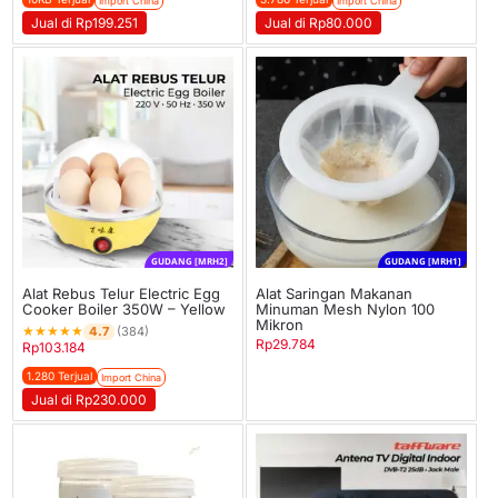
Import China
Import China
Jual di Rp199.251
Jual di Rp80.000
GUDANG [MRH2]
GUDANG [MRH1]
Alat Rebus Telur Electric Egg
Alat Saringan Makanan
Cooker Boiler 350W – Yellow
Minuman Mesh Nylon 100
Mikron
★
★
★
★
★
4.7
(384)
Rp
29.784
Rp
103.184
1.280 Terjual
Import China
Jual di Rp230.000