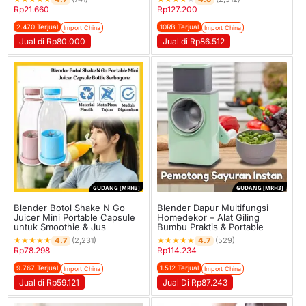
Rp
21.660
Rp
127.200
2.470 Terjual
10RB Terjual
Import China
Import China
Jual di Rp80.000
Jual di Rp86.512
GUDANG [MRH3]
GUDANG [MRH3]
Blender Botol Shake N Go
Blender Dapur Multifungsi
Juicer Mini Portable Capsule
Homedekor – Alat Giling
untuk Smoothie & Jus
Bumbu Praktis & Portable
★
★
★
★
★
★
★
★
★
★
4.7
4.7
(2,231)
(529)
Rp
78.298
Rp
114.234
9.767 Terjual
1.512 Terjual
Import China
Import China
Jual di Rp59.121
Jual Di Rp87.243