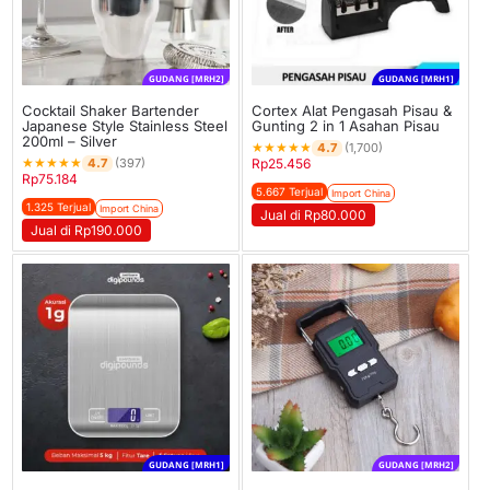
GUDANG [MRH2]
GUDANG [MRH1]
Cocktail Shaker Bartender
Cortex Alat Pengasah Pisau &
Japanese Style Stainless Steel
Gunting 2 in 1 Asahan Pisau
200ml – Silver
★
★
★
★
★
4.7
(1,700)
★
★
★
★
★
4.7
(397)
Rp
25.456
Rp
75.184
5.667 Terjual
Import China
1.325 Terjual
Import China
Jual di Rp80.000
Jual di Rp190.000
GUDANG [MRH1]
GUDANG [MRH2]