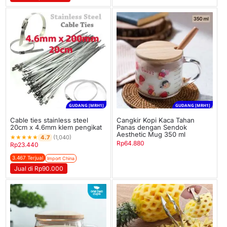
GUDANG [MRH1]
GUDANG [MRH1]
Cable ties stainless steel
Cangkir Kopi Kaca Tahan
20cm x 4.6mm klem pengikat
Panas dengan Sendok
Aesthetic Mug 350 ml
★
★
★
★
★
4.7
(1,040)
Rp
64.880
Rp
23.440
3.467 Terjual
Import China
Jual di Rp90.000