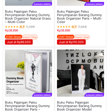
GUDANG [MRH2]
GUDANG [MRH2]
Buku Pajangan Palsu
Buku Pajangan Palsu
Penyimpanan Barang Dummy
Penyimpanan Barang Dummy
Book Organizer Natural Grass
Book Organizer Paris – Multi-
– Multi-Color
Color
★
★
★
★
★
★
★
★
★
★
4.7
4.7
(1,299)
(1,064)
Rp
38.896
Rp
38.896
4.332 Terjual
3.547 Terjual
Import China
Import China
Jual di Rp99.000
Jual di Rp110.000
GUDANG [MRH2]
GUDANG [MRH2]
Buku Pajangan Palsu
Buku Palsu Pajangan
Penyimpanan Barang Dummy
Penyimpanan Barang Dummy
Book Organizer Paris –
Book Organizer Model