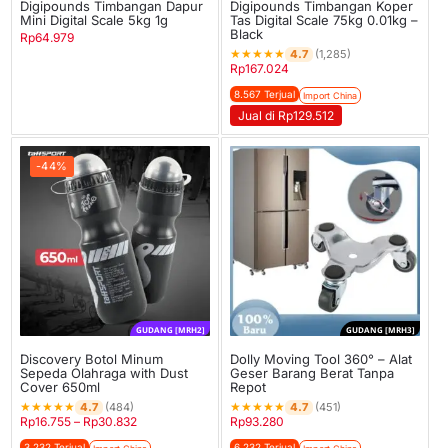
Digipounds Timbangan Dapur
Digipounds Timbangan Koper
Mini Digital Scale 5kg 1g
Tas Digital Scale 75kg 0.01kg –
Black
Rp
64.979
★
★
★
★
★
4.7
(1,285)
Rp
167.024
8.567 Terjual
Import China
Jual di Rp129.512
-44%
GUDANG [MRH2]
GUDANG [MRH3]
Discovery Botol Minum
Dolly Moving Tool 360° – Alat
Sepeda Olahraga with Dust
Geser Barang Berat Tanpa
Cover 650ml
Repot
★
★
★
★
★
★
★
★
★
★
4.7
4.7
(484)
(451)
Rp
16.755
–
Rp
30.832
Rp
93.280
3.232 Terjual
6.232 Terjual