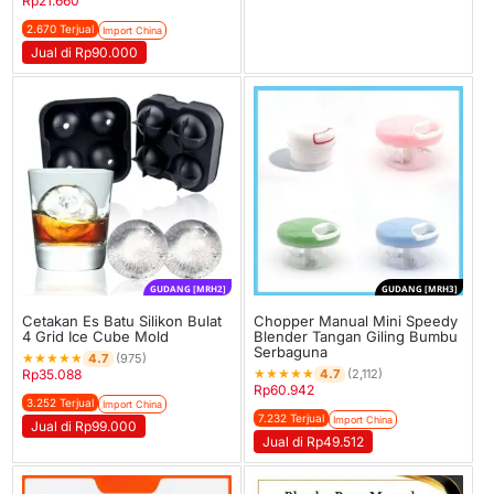
Rp
21.660
2.670 Terjual
Import China
Jual di Rp90.000
GUDANG [MRH2]
GUDANG [MRH3]
Cetakan Es Batu Silikon Bulat
Chopper Manual Mini Speedy
4 Grid Ice Cube Mold
Blender Tangan Giling Bumbu
Serbaguna
★
★
★
★
★
4.7
(975)
★
★
★
★
★
4.7
Rp
35.088
(2,112)
Rp
60.942
3.252 Terjual
Import China
7.232 Terjual
Import China
Jual di Rp99.000
Jual di Rp49.512