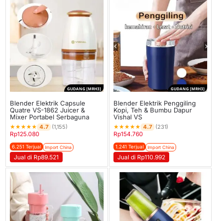
GUDANG [MRH3]
GUDANG [MRH3]
Blender Elektrik Capsule
Blender Elektrik Penggiling
Quatre VS-1862 Juicer &
Kopi, Teh & Bumbu Dapur
Mixer Portabel Serbaguna
Vishal VS
★
★
★
★
★
★
★
★
★
★
4.7
4.7
(1,155)
(231)
Rp
125.080
Rp
154.760
6.251 Terjual
1.241 Terjual
Import China
Import China
Jual di Rp89.521
Jual di Rp110.992