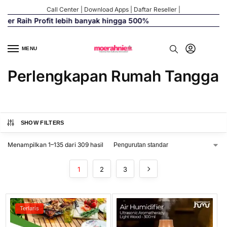
Call Center
|
Download Apps
|
Daftar Reseller
|
ebih banyak hingga 500%
MENU
Perlengkapan Rumah Tangga
SHOW FILTERS
Menampilkan 1–135 dari 309 hasil
1
2
3
Terlaris