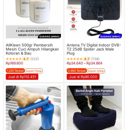
GUDANG [MRH3]
GUDANG [MRH1]
AllKleen 500gr Pembersih
Antena TV Digital Indoor DVB-
Mesin Cuci Ampuh Hilangkan
T2 25dB Spider Jack Male
Kotoran & Bau
Plug
★
★
★
★
★
★
★
★
★
★
4.7
4.7
(222)
(738)
Rp
169.600
Rp
34.640
–
Rp
34.864
1.231 Terjual
2.460 Terjual
Import China
Import China
Jual di Rp110.451
Jual di Rp90.000