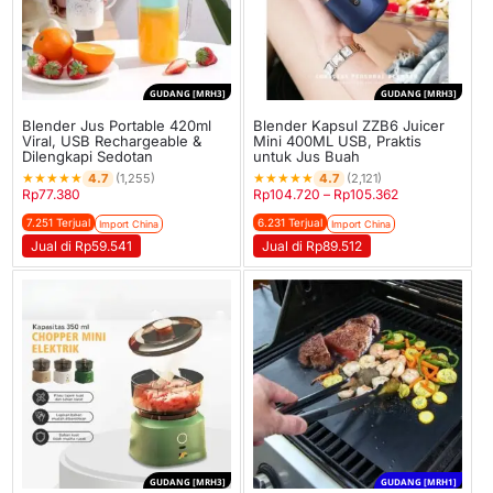
GUDANG [MRH3]
GUDANG [MRH3]
Blender Jus Portable 420ml
Blender Kapsul ZZB6 Juicer
Viral, USB Rechargeable &
Mini 400ML USB, Praktis
Dilengkapi Sedotan
untuk Jus Buah
★
★
★
★
★
★
★
★
★
★
4.7
4.7
(1,255)
(2,121)
Rp
77.380
Rp
104.720
–
Rp
105.362
7.251 Terjual
6.231 Terjual
Import China
Import China
Jual di Rp59.541
Jual di Rp89.512
GUDANG [MRH3]
GUDANG [MRH1]