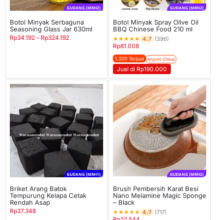
GUDANG [MRH2]
GUDANG [MRH2]
Botol Minyak Serbaguna
Botol Minyak Spray Olive Oil
Seasoning Glass Jar 630ml
BBQ Chinese Food 210 ml
Rp
34.192
–
Rp
324.192
★
★
★
★
★
4.7
(396)
Rp
81.008
1.320 Terjual
Import China
Jual di Rp190.000
GUDANG [MRH1]
GUDANG [MRH2]
Briket Arang Batok
Brush Pembersih Karat Besi
Tempurung Kelapa Cetak
Nano Melamine Magic Sponge
Rendah Asap
– Black
Rp
37.348
★
★
★
★
★
4.7
(717)
Rp
22.544