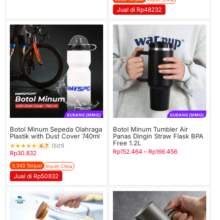
Jual di Rp48232
GUDANG [MRH2]
GUDANG [MRH2]
Botol Minum Sepeda Olahraga
Botol Minum Tumbler Air
Plastik with Dust Cover 740ml
Panas Dingin Straw Flask BPA
Free 1.2L
★
★
★
★
★
4.7
(501)
Rp
152.464
–
Rp
166.456
Rp
30.832
3.343 Terjual
Import China
Jual di Rp50832