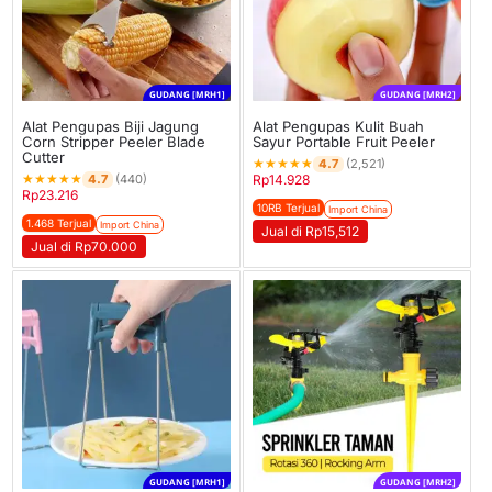
GUDANG [MRH1]
GUDANG [MRH2]
Alat Pengupas Biji Jagung
Alat Pengupas Kulit Buah
Corn Stripper Peeler Blade
Sayur Portable Fruit Peeler
Cutter
★
★
★
★
★
4.7
(2,521)
★
★
★
★
★
4.7
(440)
Rp
14.928
Rp
23.216
10RB Terjual
Import China
1.468 Terjual
Import China
Jual di Rp15,512
Jual di Rp70.000
GUDANG [MRH1]
GUDANG [MRH2]