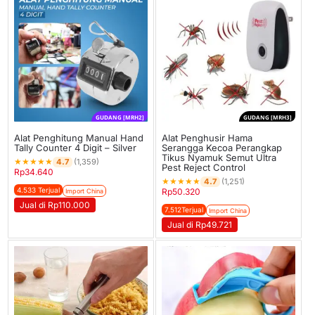
GUDANG [MRH2]
GUDANG [MRH3]
Alat Penghitung Manual Hand
Alat Penghusir Hama
Tally Counter 4 Digit – Silver
Serangga Kecoa Perangkap
Tikus Nyamuk Semut Ultra
★
★
★
★
★
4.7
(1,359)
Pest Reject Control
Rp
34.640
★
★
★
★
★
4.7
(1,251)
4.533 Terjual
Rp
50.320
Import China
Jual di Rp110.000
7.512Terjual
Import China
Jual di Rp49.721