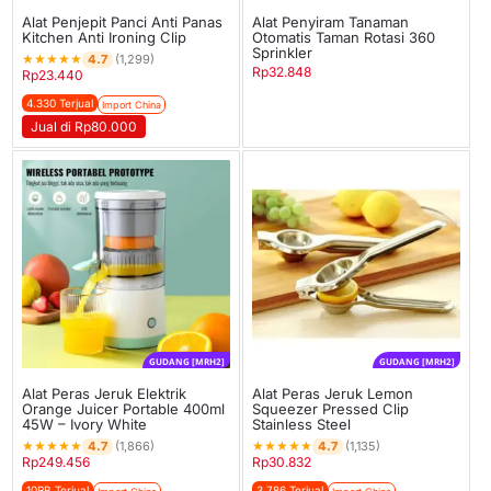
Alat Penjepit Panci Anti Panas
Alat Penyiram Tanaman
Kitchen Anti Ironing Clip
Otomatis Taman Rotasi 360
Sprinkler
★
★
★
★
★
4.7
(1,299)
Rp
32.848
Rp
23.440
4.330 Terjual
Import China
Jual di Rp80.000
GUDANG [MRH2]
GUDANG [MRH2]
Alat Peras Jeruk Elektrik
Alat Peras Jeruk Lemon
Orange Juicer Portable 400ml
Squeezer Pressed Clip
45W – Ivory White
Stainless Steel
★
★
★
★
★
★
★
★
★
★
4.7
4.7
(1,866)
(1,135)
Rp
249.456
Rp
30.832
10RB Terjual
3.786 Terjual