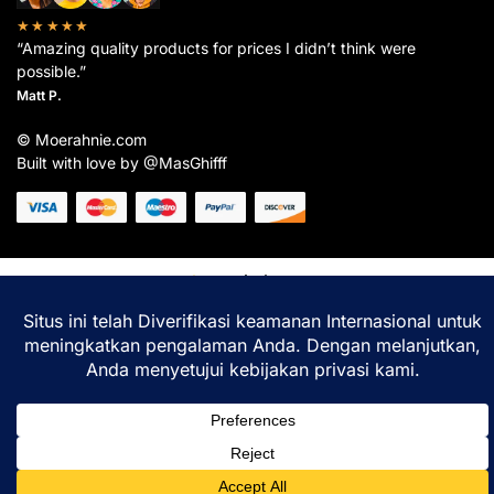
★★★★★
“Amazing quality products for prices I didn’t think were
possible.”
Matt P.
© Moerahnie.com
Built with love by @MasGhifff
Moerahnie.com
dipantau secara real-time oleh
Google Analytics
untuk memastikan
pengalaman belanja terbaik Anda.