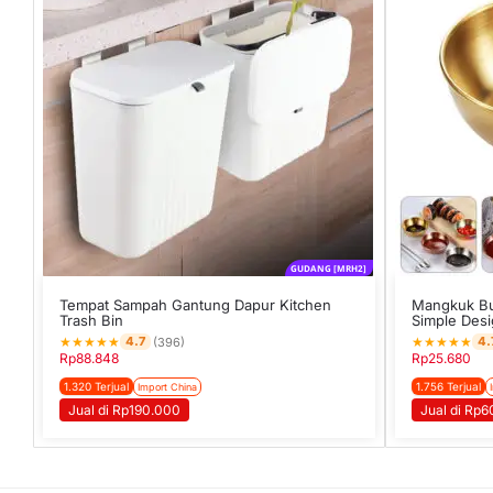
GUDANG [MRH2]
Tempat Sampah Gantung Dapur Kitchen
Mangkuk Bu
Trash Bin
Simple Des
★
★
★
★
★
★
★
★
★
★
4.7
4.
(396)
Rp
88.848
Rp
25.680
1.320 Terjual
1.756 Terjual
Import China
Jual di Rp190.000
Jual di Rp