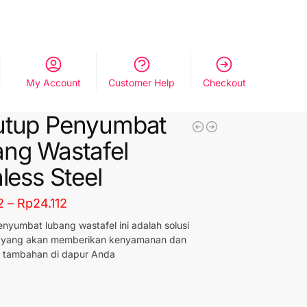
My Account
Customer Help
Checkout
utup Penyumbat
ng Wastafel
nless Steel
2
–
Rp
24.112
nyumbat lubang wastafel ini adalah solusi
 yang akan memberikan kenyamanan dan
n tambahan di dapur Anda