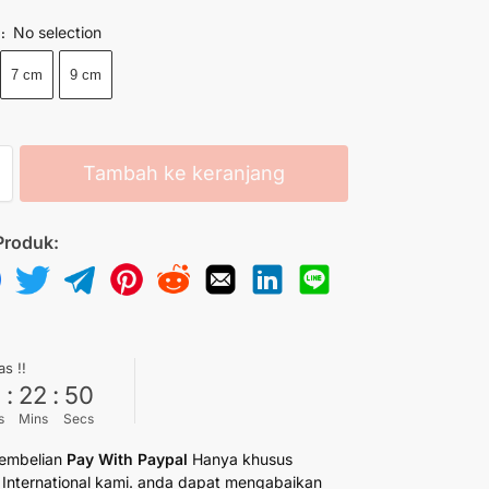
No selection
N
:
7 cm
9 cm
Tambah ke keranjang
Produk:
as !!
6
:
22
:
49
s
Mins
Secs
embelian
Pay With Paypal
Hanya khusus
International kami. anda dapat mengabaikan