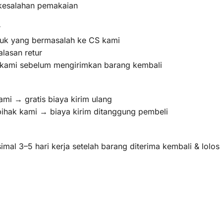
 kesalahan pemakaian
r
oduk yang bermasalah ke CS kami
lasan retur
m kami sebelum mengirimkan barang kembali
ami → gratis biaya kirim ulang
pihak kami → biaya kirim ditanggung pembeli
mal 3–5 hari kerja setelah barang diterima kembali & lolo