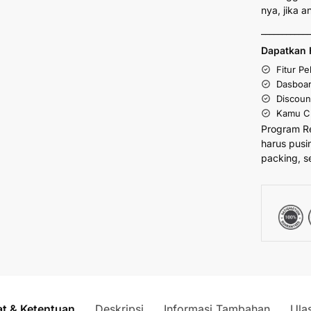
nya, jika 
___________
Dapatkan 
Fitur P
Dasboar
Discoun
Kamu Cu
Program R
harus pusi
packing, s
at & Ketentuan
Deskripsi
Informasi Tambahan
Ula