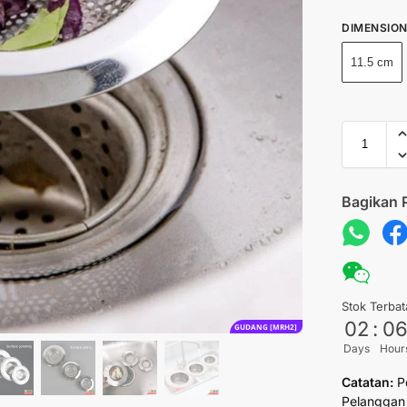
DIMENSIO
11.5 cm
Bagikan 
Stok Terbat
02
:
0
GUDANG [MRH2]
Days
Hour
Catatan:
P
Pelanggan 