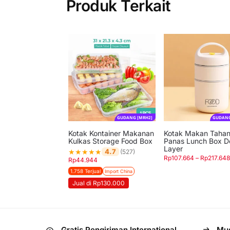
Produk Terkait
GUDANG [MRH2]
GUDANG
Kotak Kontainer Makanan
Kotak Makan Taha
Kulkas Storage Food Box
Panas Lunch Box D
Layer
★
★
★
★
★
4.7
(527)
Rp
107.664
–
Rp
217.648
Rp
44.944
1.758 Terjual
Import China
Jual di Rp130.000
Gratis Pengiriman International
Mud