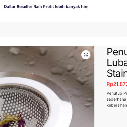
tar Reseller Raih Profit lebih banyak hingga 500%
Cari
Pen
Luba
Stai
Rp
21.87
Penutup Pe
sederhana
kebersiha