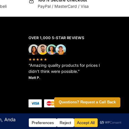
beli
PayPal / MasterCard / Visa
OVER 1,000 5-STAR REVIEWS
★★★★★
“Amazing quality products for prices I
didn’t think were possible.”
Matt P.
Questions? Request a Call Back
 belanja terbaik Anda.