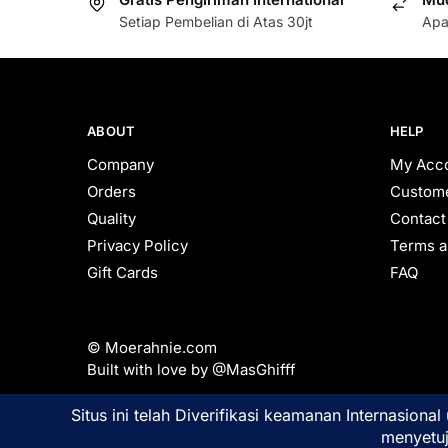
Setiap Pembelian di Atas 30jt
Apa
ABOUT
HELP
Company
My Acc
Orders
Custome
Quality
Contact
Privacy Policy
Terms a
Gift Cards
FAQ
© Moerahnie.com
Built with love by @MasGhifff
Moerahnie.com
dip