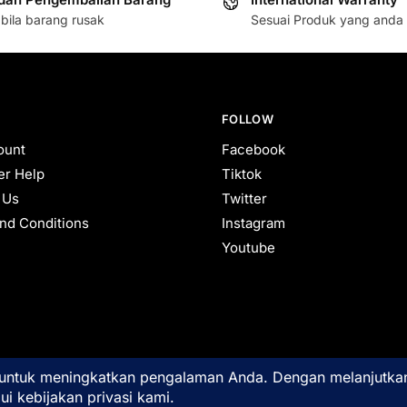
bila barang rusak
Sesuai Produk yang anda 
FOLLOW
ount
Facebook
r Help
Tiktok
 Us
Twitter
nd Conditions
Instagram
Youtube
antau secara real-time oleh
Google Analytics
untuk memastikan pengalaman