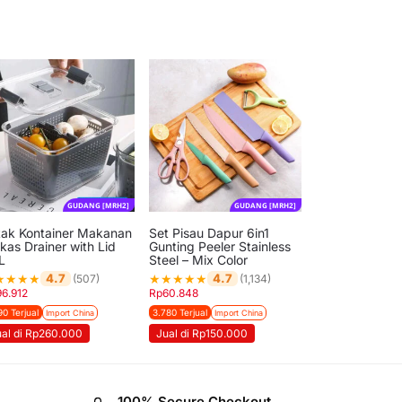
GUDANG [MRH2]
GUDANG [MRH2]
tak Kontainer Makanan
Set Pisau Dapur 6in1
kas Drainer with Lid
Gunting Peeler Stainless
L
Steel – Mix Color
★
★
★
★
★
★
★
★
★
4.7
4.7
(507)
(1,134)
96.912
Rp
60.848
90 Terjual
3.780 Terjual
Import China
Import China
ual di Rp260.000
Jual di Rp150.000
100% Secure Checkout