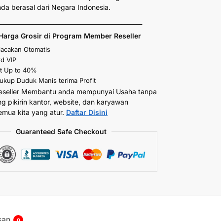
anda berasal dari Negara Indonesia.
_________________________________________________
Harga Grosir di Program Member Reseller
elacakan Otomatis
d VIP
t Up to 40%
kup Duduk Manis terima Profit
eseller Membantu anda mempunyai Usaha tanpa
ng pikirin kantor, website, dan karyawan
emua kita yang atur.
Daftar Disini
Guaranteed Safe Checkout
san
0