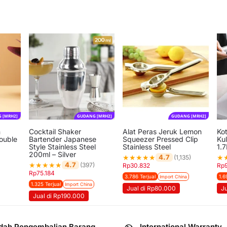
 [MRH2]
GUDANG [MRH2]
GUDANG [MRH2]
n
Cocktail Shaker
Alat Peras Jeruk Lemon
Ko
ouble
Bartender Japanese
Squeezer Pressed Clip
Kul
Style Stainless Steel
Stainless Steel
1.7
200ml – Silver
★
★
★
★
★
★
4.7
(1,135)
★
★
★
★
★
4.7
(397)
Rp
30.832
Rp
Rp
75.184
3.786 Terjual
1.6
Import China
1.325 Terjual
Import China
Jual di Rp80.000
J
Jual di Rp190.000
ah Pengembalian Barang
International Warranty