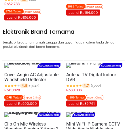
Rp
52.788
3989 Terjual
Import China
3799 Terjual
Import China
Jual di Rp164.000
Jual di Rp106.000
Elektronik Brand Ternama
Lengkapi kebutuhan rumah tangga dan gaya hidup modern Anda dengan
produk elektronik dari brand ternama.
GUDANG [MRH1]
GUDANG [MRH1]
Cover Angin AC Adjustable
Antena TV Digital Indoor
Windshield Deflector
DVB
★
★
★
★
★
★
★
★
★
★
4.8
4.7
(1,942)
(1,222)
Rp
110.128
Rp
80.336
10RB Terjual
1.899 Terjual
Import China
Import China
Jual di Rp200.000
Jual di Rp89.761
GUDANG [MRH1]
GUDANG [MRH1]
Clip On Mic Wireless
Mini WiFi IP Camera CCTV
Vlogging Singing 3.5mm 2
Wide Angle Nightvision