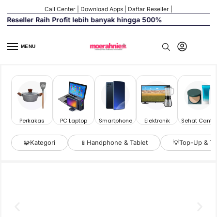
Call Center
|
Download Apps
|
Daftar Reseller
|
seller Raih Profit lebih banyak hingga 500%
MENU
Perkakas
PC Laptop
Smartphone
Elektronik
Sehat Cantik
🧩
Kategori
📱
Handphone & Tablet
💡
Top-Up & Ta