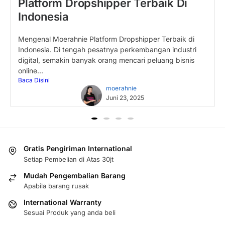
Terbaik Indonesia Moerahnie.com
Belanja online makin mudah, dan kini jualan online pun
tak kalah simpel. Kamu bisa memulai bisnis tanpa stok
barang, tanpa...
Baca Disini
moerahnie
Juni 23, 2025
Gratis Pengiriman International
Setiap Pembelian di Atas 30jt
Mudah Pengembalian Barang
Apabila barang rusak
International Warranty
Sesuai Produk yang anda beli
100% Secure Checkout
PayPal / MasterCard / Visa