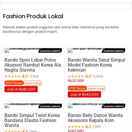
Fashion Produk Lokal
Nikmati koleksi produk unggulan dari brand lokal Indonesia yang tak kalah
kualitasnya dengan produk import..
GUDANG [MRH3]
GUDANG [MRH3]
Bando Spon Lebar Polos
Bando Wanita Serut Simpul
Aksesori Rambut Korea Ala
Model Fashion Korea
Nagita Slavina
Kekinian
★
★
★
★
★
★
★
★
★
★
4.7
4.7
(1,134)
(1,356)
Rp
20.988
5574 Terjual
Import China
6781 Terjual
Import China
Jual di Rp80.000
Jual di Rp42.000
GUDANG [MRH3]
GUDANG [MRH3]
Bando Simpul Twist Korea
Bando Belly Dance Wanita
Bandana Elastis Fashion
Aksesoris Kepala Koin
Wanita
★
★
★
★
★
4.7
(797)
Rp
82.680
★
★
★
★
★
4.7
(166)