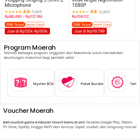
Microphone
1080P
★
★
★
★
★
★
★
★
★
★
4.6
4.8
(1,661)
(2,661)
Rp
98.480
–
Rp
131.184
Rp
108.112
10RB Terjual
10RB Terjual
Import China
Import China
Jual di Rp120k-Rp150k
Jual di Rp119.799
Program Moerah
Nikmati berbagai program unggulan dari Moerahnie untuk memberikan
keuntungan maksimal bagi pembeli setia!
Mysteri BOX
Paket Bundle
Terlar
Voucher Moerah
Beli voucher game & hiburan favorit kamu di sini!
Tersedia Google Play, Steam,
PS Store, Spotify, hingga WeTV dan lainnya. Cepat, mudah, dan langsung masuk!