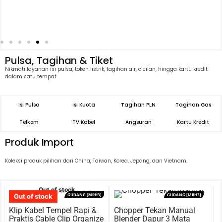
Pulsa, Tagihan & Tiket
Nikmati layanan isi pulsa, token listrik, tagihan air, cicilan, hingga kartu kredit
dalam satu tempat.
Isi Pulsa
isi Kuota
Tagihan PLN
Tagihan Gas
Telkom
TV Kabel
Angsuran
Kartu Kredit
Produk Import
Koleksi produk pilihan dari China, Taiwan, Korea, Jepang, dan Vietnam.
Out of stock
GUDANG [MRH3]
GUDANG [MRH3]
Out of stock
Klip Kabel Tempel Rapi &
Chopper Tekan Manual
Praktis Cable Clip Organize
Blender Dapur 3 Mata