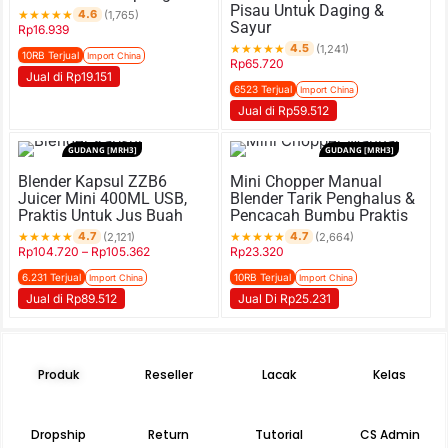
Pisau Untuk Daging &
★
★
★
★
★
4.6
(1,765)
Sayur
Rp
16.939
★
★
★
★
★
4.5
(1,241)
10RB Terjual
Import China
Rp
65.720
Jual di Rp19.151
6523 Terjual
Import China
Jual di Rp59.512
GUDANG [MRH3]
GUDANG [MRH3]
Blender Kapsul ZZB6
Mini Chopper Manual
Juicer Mini 400ML USB,
Blender Tarik Penghalus &
Praktis Untuk Jus Buah
Pencacah Bumbu Praktis
★
★
★
★
★
★
★
★
★
★
4.7
4.7
(2,121)
(2,664)
Rp
104.720
–
Rp
105.362
Rp
23.320
6.231 Terjual
10RB Terjual
Import China
Import China
Jual di Rp89.512
Jual Di Rp25.231
Produk
Reseller
Lacak
Kelas
Dropship
Return
Tutorial
CS Admin