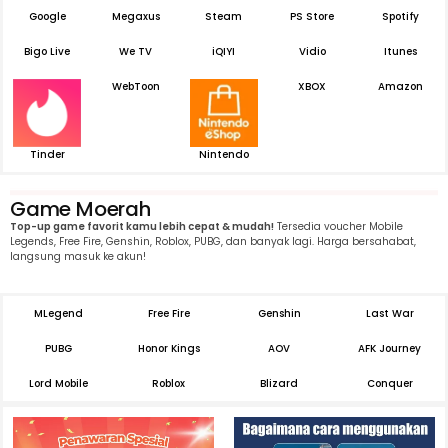
Google
Megaxus
Steam
PS Store
Spotify
Bigo Live
We TV
iQIYI
Vidio
Itunes
WebToon
XBOX
Amazon
Tinder
Nintendo
Game Moerah
Top-up game favorit kamu lebih cepat & mudah!
Tersedia voucher Mobile
Legends, Free Fire, Genshin, Roblox, PUBG, dan banyak lagi. Harga bersahabat,
langsung masuk ke akun!
MLegend
Free Fire
Genshin
Last War
PUBG
Honor Kings
AOV
AFK Journey
Lord Mobile
Roblox
Blizard
Conquer