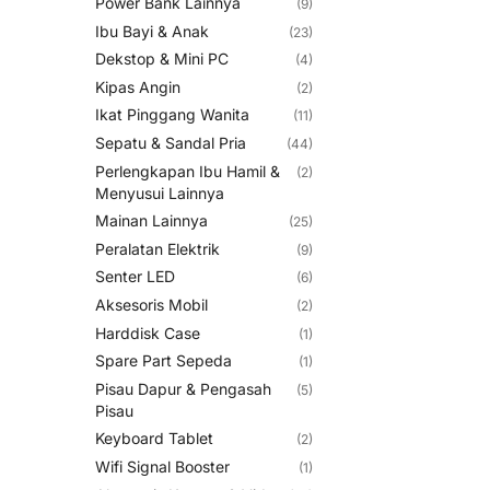
Power Bank Lainnya
(9)
Ibu Bayi & Anak
(23)
Dekstop & Mini PC
(4)
Kipas Angin
(2)
Ikat Pinggang Wanita
(11)
Sepatu & Sandal Pria
(44)
Perlengkapan Ibu Hamil &
(2)
Menyusui Lainnya
Mainan Lainnya
(25)
Peralatan Elektrik
(9)
Senter LED
(6)
Aksesoris Mobil
(2)
Harddisk Case
(1)
Spare Part Sepeda
(1)
Pisau Dapur & Pengasah
(5)
Pisau
Keyboard Tablet
(2)
Wifi Signal Booster
(1)