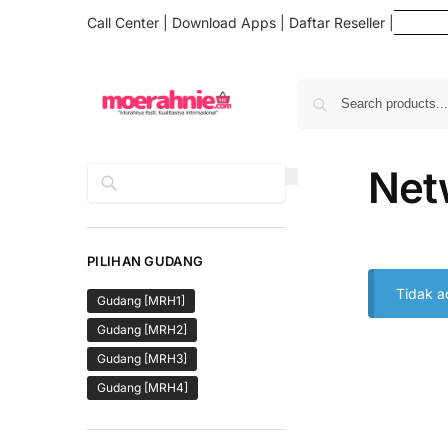
Call Center
|
Download Apps
|
Daftar Reseller
|
Da
Net
Cari
PILIHAN GUDANG
Tidak a
Gudang [MRH1]
Gudang [MRH2]
Gudang [MRH3]
Gudang [MRH4]