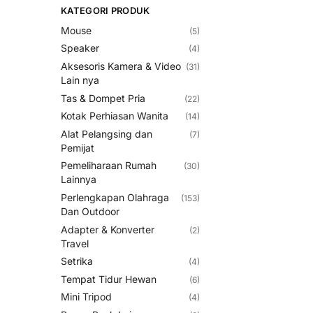
KATEGORI PRODUK
Mouse
(5)
Speaker
(4)
Aksesoris Kamera & Video
(31)
Lain nya
Tas & Dompet Pria
(22)
Kotak Perhiasan Wanita
(14)
Alat Pelangsing dan
(7)
Pemijat
Pemeliharaan Rumah
(30)
Lainnya
Perlengkapan Olahraga
(153)
Dan Outdoor
Adapter & Konverter
(2)
Travel
Setrika
(4)
Tempat Tidur Hewan
(6)
Mini Tripod
(4)