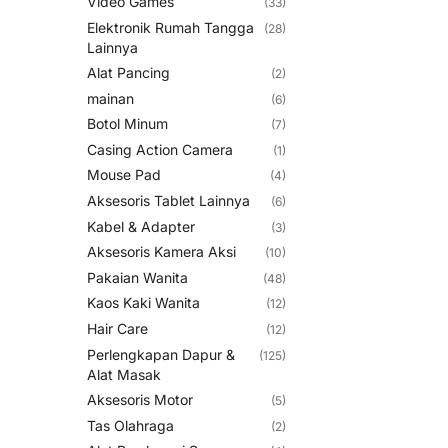
Video Games
(33)
Elektronik Rumah Tangga
(28)
Lainnya
Alat Pancing
(2)
mainan
(6)
Botol Minum
(7)
Casing Action Camera
(1)
Mouse Pad
(4)
Aksesoris Tablet Lainnya
(6)
Kabel & Adapter
(3)
Aksesoris Kamera Aksi
(10)
Pakaian Wanita
(48)
Kaos Kaki Wanita
(12)
Hair Care
(12)
Perlengkapan Dapur &
(125)
Alat Masak
Aksesoris Motor
(5)
Tas Olahraga
(2)