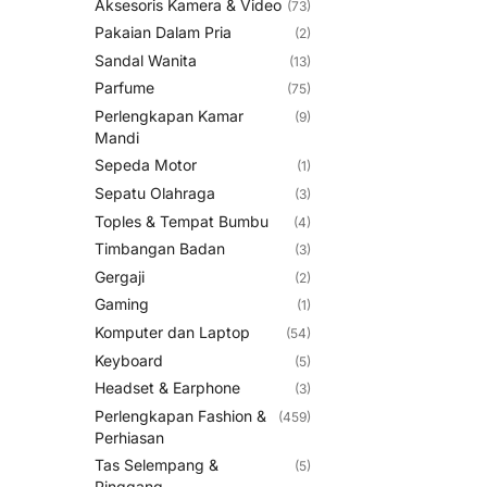
Aksesoris Kamera & Video
(73)
Pakaian Dalam Pria
(2)
Sandal Wanita
(13)
Parfume
(75)
Perlengkapan Kamar
(9)
Mandi
Sepeda Motor
(1)
Sepatu Olahraga
(3)
Toples & Tempat Bumbu
(4)
Timbangan Badan
(3)
Gergaji
(2)
Gaming
(1)
Komputer dan Laptop
(54)
Keyboard
(5)
Headset & Earphone
(3)
Perlengkapan Fashion &
(459)
Perhiasan
Tas Selempang &
(5)
Pinggang