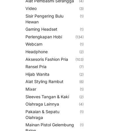
Alat Pembasmi Serangga
(4)
Video
(3)
Sisir Pengering Bulu
(1)
Hewan
Gaming Headset
(1)
Perlengkapan Hobi
(134)
Webcam
(1)
Headphone
(2)
Aksesoris Fashion Pria
(103)
Ransel Pria
(7)
Hijab Wanita
(2)
Alat Styling Rambut
(6)
Mixer
(1)
Sleeves Tangan & Kaki
(2)
Olahraga Lainnya
(4)
Pakaian & Sepatu
(1)
Olahraga
Mainan Pistol Gelembung
(1)
Balon