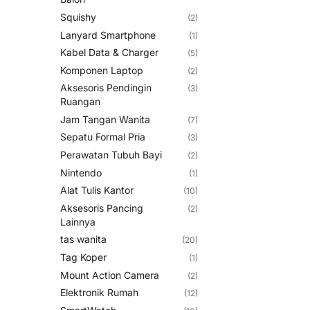
Squishy
(2)
Lanyard Smartphone
(1)
Kabel Data & Charger
(5)
Komponen Laptop
(2)
Aksesoris Pendingin
(3)
Ruangan
Jam Tangan Wanita
(7)
Sepatu Formal Pria
(3)
Perawatan Tubuh Bayi
(2)
Nintendo
(1)
Alat Tulis Kantor
(10)
Aksesoris Pancing
(2)
Lainnya
tas wanita
(20)
Tag Koper
(1)
Mount Action Camera
(2)
Elektronik Rumah
(12)