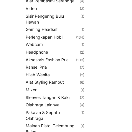
Alat Pembasmi Serangga
(4)
Video
(3)
Sisir Pengering Bulu
(1)
Hewan
Gaming Headset
(1)
Perlengkapan Hobi
(134)
Webcam
(1)
Headphone
(2)
Aksesoris Fashion Pria
(103)
Ransel Pria
(7)
Hijab Wanita
(2)
Alat Styling Rambut
(6)
Mixer
(1)
Sleeves Tangan & Kaki
(2)
Olahraga Lainnya
(4)
Pakaian & Sepatu
(1)
Olahraga
Mainan Pistol Gelembung
(1)
Balon