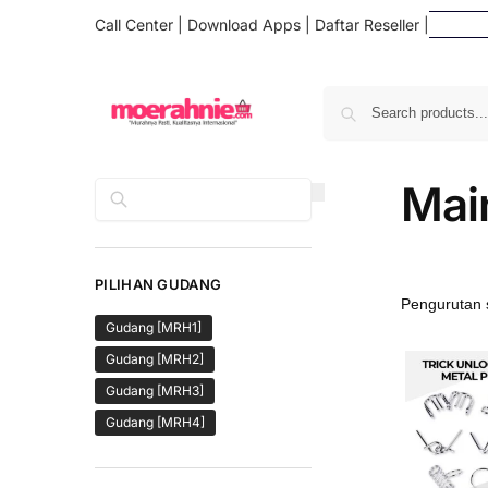
Call Center
|
Download Apps
|
Daftar Reseller
|
Daf
Mai
Cari
PILIHAN GUDANG
Gudang [MRH1]
Gudang [MRH2]
Gudang [MRH3]
Gudang [MRH4]