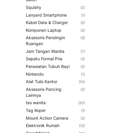
Squishy
(2)
Lanyard Smartphone
(1)
Kabel Data & Charger
(5)
Komponen Laptop
(2)
Aksesoris Pendingin
(3)
Ruangan
Jam Tangan Wanita
(7)
Sepatu Formal Pria
(3)
Perawatan Tubuh Bayi
(2)
Nintendo
(1)
Alat Tulis Kantor
(10)
Aksesoris Pancing
(2)
Lainnya
tas wanita
(20)
Tag Koper
(1)
Mount Action Camera
(2)
Elektronik Rumah
(12)