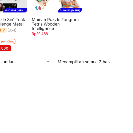
GUDANG [MRH1]
GUDANG [MRH1]
le 8in1 Trick
Mainan Puzzle Tangram
llenge Metal
Tetris Wooden
Intelligence
4.7
(854)
Rp
29.488
mport China
8.000
Menampilkan semua 2 hasil