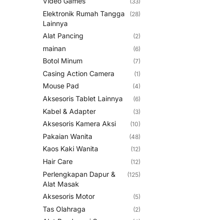
Video Games
(33)
Elektronik Rumah Tangga
(28)
Lainnya
Alat Pancing
(2)
mainan
(6)
Botol Minum
(7)
Casing Action Camera
(1)
Mouse Pad
(4)
Aksesoris Tablet Lainnya
(6)
Kabel & Adapter
(3)
Aksesoris Kamera Aksi
(10)
Pakaian Wanita
(48)
Kaos Kaki Wanita
(12)
Hair Care
(12)
Perlengkapan Dapur &
(125)
Alat Masak
Aksesoris Motor
(5)
Tas Olahraga
(2)