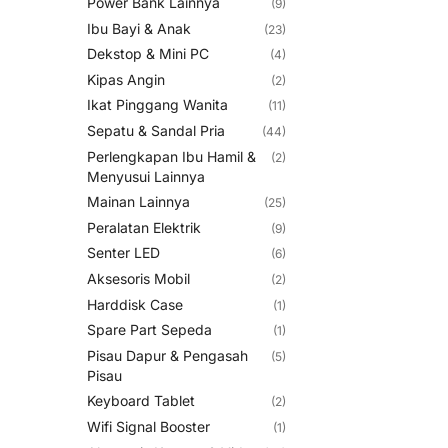
Power Bank Lainnya
(9)
Ibu Bayi & Anak
(23)
Dekstop & Mini PC
(4)
Kipas Angin
(2)
Ikat Pinggang Wanita
(11)
Sepatu & Sandal Pria
(44)
Perlengkapan Ibu Hamil &
(2)
Menyusui Lainnya
Mainan Lainnya
(25)
Peralatan Elektrik
(9)
Senter LED
(6)
Aksesoris Mobil
(2)
Harddisk Case
(1)
Spare Part Sepeda
(1)
Pisau Dapur & Pengasah
(5)
Pisau
Keyboard Tablet
(2)
Wifi Signal Booster
(1)