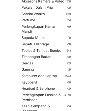
Aksesoris Kamera & Video
(73)
Pakaian Dalam Pria
(2)
Sandal Wanita
(13)
Parfume
(75)
Perlengkapan Kamar
(9)
Mandi
Sepeda Motor
(1)
Sepatu Olahraga
(3)
Toples & Tempat Bumbu
(4)
Timbangan Badan
(3)
Gergaji
(2)
Gaming
(1)
Komputer dan Laptop
(54)
Keyboard
(5)
Headset & Earphone
(3)
Perlengkapan Fashion &
(459)
Perhiasan
Tas Selempang &
(5)
Pinggang