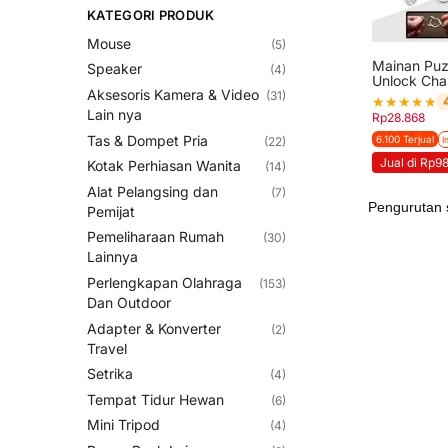
KATEGORI PRODUK
Mouse
(5)
Mainan Puzz
Speaker
(4)
Unlock Cha
Aksesoris Kamera & Video
(31)
★
★
★
★
★
Lain nya
Rp
28.868
Tas & Dompet Pria
6.100 Terjual
(22)
I
Jual di Rp9
Kotak Perhiasan Wanita
(14)
Alat Pelangsing dan
(7)
Pemijat
Pemeliharaan Rumah
(30)
Lainnya
Perlengkapan Olahraga
(153)
Dan Outdoor
Adapter & Konverter
(2)
Travel
Setrika
(4)
Tempat Tidur Hewan
(6)
Mini Tripod
(4)