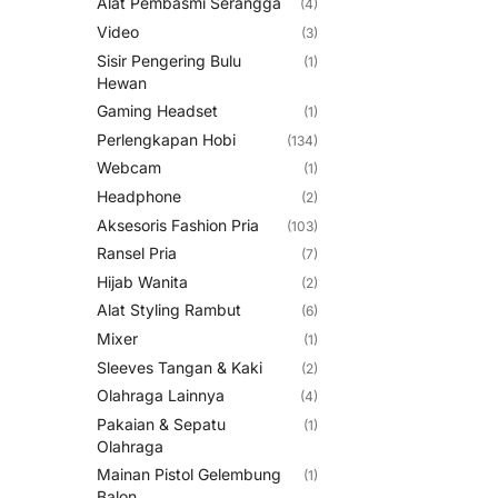
Alat Pembasmi Serangga
(4)
Video
(3)
Sisir Pengering Bulu
(1)
Hewan
Gaming Headset
(1)
Perlengkapan Hobi
(134)
Webcam
(1)
Headphone
(2)
Aksesoris Fashion Pria
(103)
Ransel Pria
(7)
Hijab Wanita
(2)
Alat Styling Rambut
(6)
Mixer
(1)
Sleeves Tangan & Kaki
(2)
Olahraga Lainnya
(4)
Pakaian & Sepatu
(1)
Olahraga
Mainan Pistol Gelembung
(1)
Balon