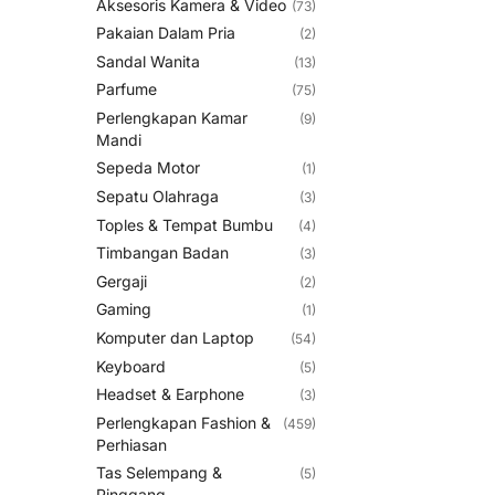
Aksesoris Kamera & Video
(73)
Pakaian Dalam Pria
(2)
Sandal Wanita
(13)
Parfume
(75)
Perlengkapan Kamar
(9)
Mandi
Sepeda Motor
(1)
Sepatu Olahraga
(3)
Toples & Tempat Bumbu
(4)
Timbangan Badan
(3)
Gergaji
(2)
Gaming
(1)
Komputer dan Laptop
(54)
Keyboard
(5)
Headset & Earphone
(3)
Perlengkapan Fashion &
(459)
Perhiasan
Tas Selempang &
(5)
Pinggang