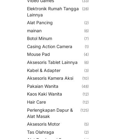
Video Games
(33)
Elektronik Rumah Tangga
(28)
Lainnya
Alat Pancing
(2)
mainan
(6)
Botol Minum
(7)
Casing Action Camera
(1)
Mouse Pad
(4)
Aksesoris Tablet Lainnya
(6)
Kabel & Adapter
(3)
Aksesoris Kamera Aksi
(10)
Pakaian Wanita
(48)
Kaos Kaki Wanita
(12)
Hair Care
(12)
Perlengkapan Dapur &
(125)
Alat Masak
Aksesoris Motor
(5)
Tas Olahraga
(2)