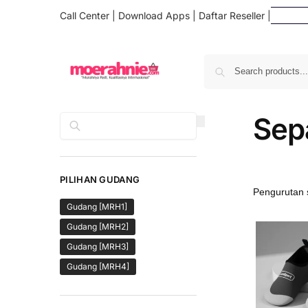
Call Center
|
Download Apps
|
Daftar Reseller
|
Dafta
Sep
Cari
PILIHAN GUDANG
Gudang [MRH1]
Gudang [MRH2]
Gudang [MRH3]
Gudang [MRH4]