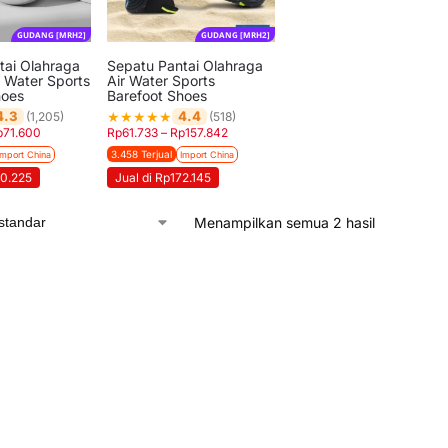
GUDANG [MRH2]
GUDANG [MRH2]
tai Olahraga
Sepatu Pantai Olahraga
ip Water Sports
Air Water Sports
hoes
Barefoot Shoes
★
★
★
★
★
4.3
4.4
(1,205)
(518)
p
71.600
Rp
61.733
–
Rp
157.842
3.458 Terjual
Import China
Import China
00.225
Jual di Rp172.145
Menampilkan semua 2 hasil