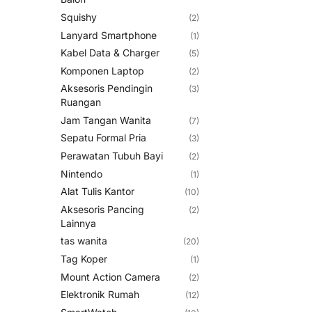
Squishy
(2)
Lanyard Smartphone
(1)
Kabel Data & Charger
(5)
Komponen Laptop
(2)
Aksesoris Pendingin
(3)
Ruangan
Jam Tangan Wanita
(7)
Sepatu Formal Pria
(3)
Perawatan Tubuh Bayi
(2)
Nintendo
(1)
Alat Tulis Kantor
(10)
Aksesoris Pancing
(2)
Lainnya
tas wanita
(20)
Tag Koper
(1)
Mount Action Camera
(2)
Elektronik Rumah
(12)