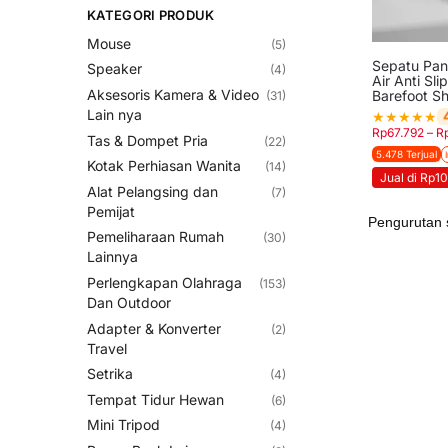
KATEGORI PRODUK
Mouse
(5)
Sepatu Pan
Speaker
(4)
Air Anti Sl
Aksesoris Kamera & Video
Barefoot S
(31)
Lain nya
★
★
★
★
★
Rp
67.792
–
R
Tas & Dompet Pria
(22)
5.478 Terjual
Kotak Perhiasan Wanita
(14)
Jual di Rp1
Alat Pelangsing dan
(7)
Pemijat
Pemeliharaan Rumah
(30)
Lainnya
Perlengkapan Olahraga
(153)
Dan Outdoor
Adapter & Konverter
(2)
Travel
Setrika
(4)
Tempat Tidur Hewan
(6)
Mini Tripod
(4)