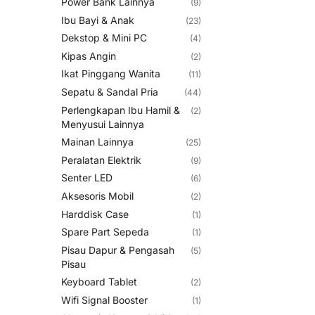
Power Bank Lainnya
(9)
Ibu Bayi & Anak
(23)
Dekstop & Mini PC
(4)
Kipas Angin
(2)
Ikat Pinggang Wanita
(11)
Sepatu & Sandal Pria
(44)
Perlengkapan Ibu Hamil &
(2)
Menyusui Lainnya
Mainan Lainnya
(25)
Peralatan Elektrik
(9)
Senter LED
(6)
Aksesoris Mobil
(2)
Harddisk Case
(1)
Spare Part Sepeda
(1)
Pisau Dapur & Pengasah
(5)
Pisau
Keyboard Tablet
(2)
Wifi Signal Booster
(1)