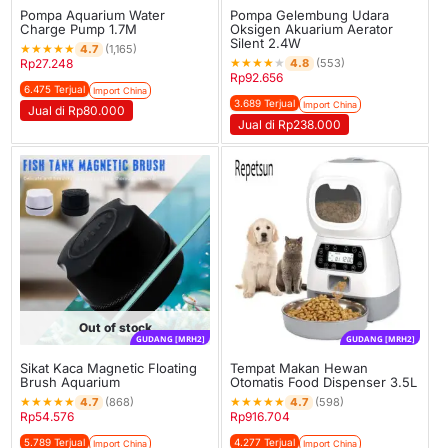
Pompa Aquarium Water
Pompa Gelembung Udara
Charge Pump 1.7M
Oksigen Akuarium Aerator
Silent 2.4W
★
★
★
★
★
4.7
(1,165)
★
★
★
★
★
4.8
Rp
27.248
(553)
Rp
92.656
6.475 Terjual
Import China
3.689 Terjual
Import China
Jual di Rp80.000
Jual di Rp238.000
Out of stock
GUDANG [MRH2]
GUDANG [MRH2]
Sikat Kaca Magnetic Floating
Tempat Makan Hewan
Brush Aquarium
Otomatis Food Dispenser 3.5L
★
★
★
★
★
★
★
★
★
★
4.7
4.7
(868)
(598)
Rp
54.576
Rp
916.704
5.789 Terjual
4.277 Terjual
Import China
Import China