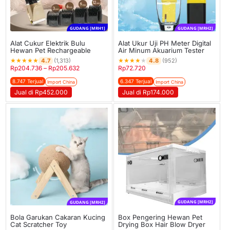
GUDANG [MRH1]
GUDANG [MRH2]
Alat Cukur Elektrik Bulu
Alat Ukur Uji PH Meter Digital
Hewan Pet Rechargeable
Air Minum Akuarium Tester
★
★
★
★
★
★
★
★
★
★
4.7
4.8
(1,313)
(952)
Rp
204.736
–
Rp
205.632
Rp
72.720
8.747 Terjual
6.347 Terjual
Import China
Import China
Jual di Rp452.000
Jual di Rp174.000
GUDANG [MRH2]
GUDANG [MRH2]
Box Pengering Hewan Pet
Bola Garukan Cakaran Kucing
Drying Box Hair Blow Dryer
Cat Scratcher Toy