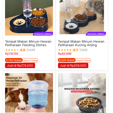
GUDANG [MRH2]
GUDANG [MRH2]
Tempat Makan Minum Hewan
Tempat Makan Minum Hewan
Peliharaan Feeding Dishes
Peliharaan Kucing Anjing
★
★
★
★
★
★
★
★
★
★
4.8
4.7
(1,031)
(1,120)
Rp
118.192
Rp
83.696
5.733 Terjual
6.225 Terjual
Import China
Import China
Jual di Rp276.000
Jual di Rp208.000