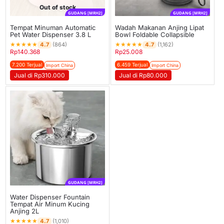
Out of stock
GUDANG [MRH2]
GUDANG [MRH2]
Tempat Minuman Automatic
Wadah Makanan Anjing Lipat
Pet Water Dispenser 3.8 L
Bowl Foldable Collapsible
★
★
★
★
★
★
★
★
★
★
4.7
4.7
(864)
(1,162)
Rp
140.368
Rp
25.008
7.200 Terjual
6.459 Terjual
Import China
Import China
Jual di Rp310.000
Jual di Rp80.000
GUDANG [MRH2]
Water Dispenser Fountain
Tempat Air Minum Kucing
Anjing 2L
★
★
★
★
★
4.7
(1,010)