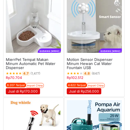
GUDANG [MRH2]
GUDANG [MRH2]
MierrPet Tempat Makan
Motion Sensor Dispenser
Minum Automatic Pet Water
Minum Hewan Cat Water
Dispenser
Fountain USB
★
★
★
★
★
★
★
★
★
★
4.7
4.8
(1,477)
(647)
Rp
70.704
Rp
102.512
8.207 Terjual
4.622 Terjual
Import China
Import China
Jual di Rp170.000
Jual di Rp256.000