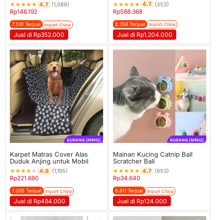
★
★
★
★
★
4.7
★
★
★
★
★
(353)
4.7
(1,086)
Rp
588.368
Rp
146.192
2.356 Terjual
7.241 Terjual
Import China
Import China
Jual di Rp1.204.000
Jual di Rp352.000
GUDANG [MRH2]
GUDANG [MRH2]
Karpet Matras Cover Alas
Mainan Kucing Catnip Ball
Duduk Anjing untuk Mobil
Scratcher Ball
★
★
★
★
★
★
★
★
★
★
4.8
4.7
(1,195)
(953)
Rp
221.680
Rp
34.640
7.035 Terjual
6.811 Terjual
Import China
Import China
Jual di Rp484.000
Jual di Rp124.000