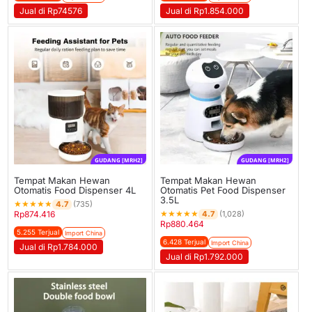
Jual di Rp74576
Jual di Rp1.854.000
GUDANG [MRH2]
GUDANG [MRH2]
Tempat Makan Hewan
Tempat Makan Hewan
Otomatis Food Dispenser 4L
Otomatis Pet Food Dispenser
3.5L
★
★
★
★
★
4.7
(735)
★
★
★
★
★
4.7
Rp
874.416
(1,028)
Rp
880.464
5.255 Terjual
Import China
6.428 Terjual
Import China
Jual di Rp1.784.000
Jual di Rp1.792.000