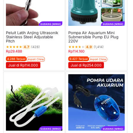
GUDANG [MRH2]
GUDANG [MRH2]
Peluit Latih Anjing Ultrasonik
Pompa Air Aquarium Mini
Stainless Steel Adjustable
Submersible Pump EU Plug
Pitch
220V
★
★
★
★
★
★
★
★
★
★
4.7
4.9
(428)
(1,414)
Rp
29.488
Rp
114.160
4.288 Terjual
9.427 Terjual
Import China
Import China
Jual di Rp114.000
Jual di Rp254.000
GUDANG [MRH2]
GUDANG [MRH2]