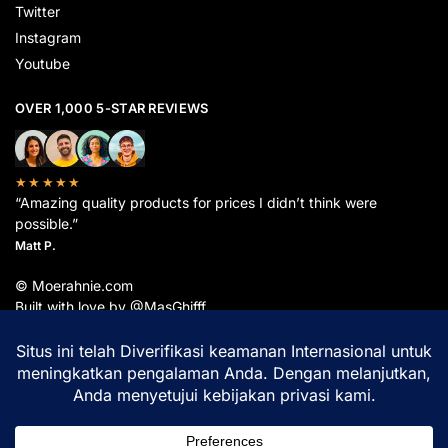
Twitter
Instagram
Youtube
OVER 1,000 5-STAR REVIEWS
★★★★★
“Amazing quality products for prices I didn’t think were
possible.”
Matt P.
© Moerahnie.com
Built with love by @MasGhifff
Moerahnie.com
dipantau secara real-time oleh
Google Analytics
untuk memastikan