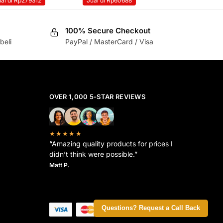
al di Rp279312
Jual di Rp60688
100% Secure Checkout
beli
PayPal / MasterCard / Visa
OVER 1,000 5-STAR REVIEWS
★★★★★
“Amazing quality products for prices I
didn’t think were possible.”
Matt P.
Questions? Request a Call Back