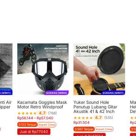
 [MRH1]
GUDANG [MRH2]
GUDANG [MRH1]
ti Air
Kacamata Goggles Mask
Yuker Sound Hole
Ma
ipper
Motor Retro Windproof
Penutup Lubang Gitar
He
Akustik 41 & 42 Inch
De
★
★
★
★
★
4.7
(768)
★
★
★
★
★
★
4.7
)
(535)
Rp
56.144
–
Rp
57.040
Rp
31.504
Rp
5.123 Terjual
Import China
3.567 Terjual
3.1
Import China
Jual di Rp77040