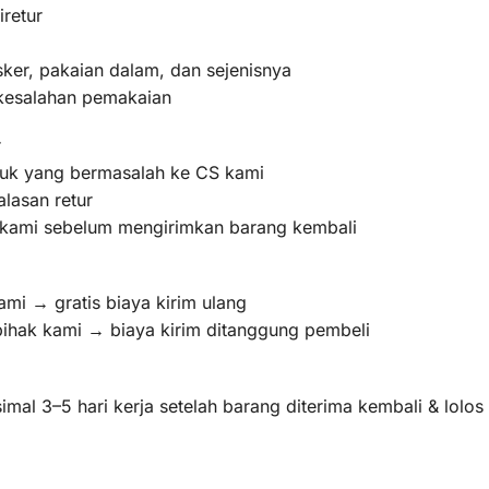
iretur
ker, pakaian dalam, dan sejenisnya
 kesalahan pemakaian
r
oduk yang bermasalah ke CS kami
lasan retur
m kami sebelum mengirimkan barang kembali
ami → gratis biaya kirim ulang
pihak kami → biaya kirim ditanggung pembeli
mal 3–5 hari kerja setelah barang diterima kembali & lolo