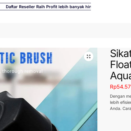
aftar Reseller Raih Profit lebih banyak hingga 500%
Cari
Sika
Floa
Aqu
Rp
54.5
Dengan men
lebih efis
Anda. Cara