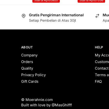
Jual di Rp103920
Jual di Rp107056
Gratis Pengiriman International
Mud
Setiap Pembelian di Atas 30jt
Apa
ABOUT
HELP
Company
My Acc
Orders
Custome
Quality
Contact
Privacy Policy
Terms a
Gift Cards
FAQ
© Moerahnie.com
Built with love by @MasGhifff