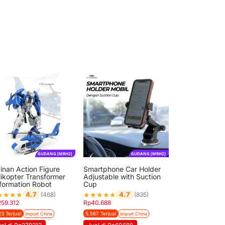
GUDANG [MRH2]
GUDANG [MRH2]
inan Action Figure
Smartphone Car Holder
likopter Transformer
Adjustable with Suction
formation Robot
Cup
★
★
★
★
★
★
★
★
★
4.7
4.7
(468)
(835)
259.312
Rp
40.688
23 Terjual
5.567 Terjual
Import China
Import China