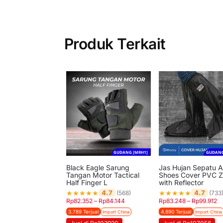
Produk Terkait
GUDANG [MRH1]
GUDANG
Black Eagle Sarung
Jas Hujan Sepatu An
Tangan Motor Tactical
Shoes Cover PVC Z
Half Finger L
with Reflector
★
★
★
★
★
★
★
★
★
★
4.7
4.7
(568)
(733
Rp
82.352
–
Rp
84.144
Rp
83.248
–
Rp
99.912
3.789 Terjual
4.890 Terjual
Import China
Import China