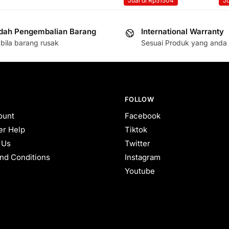
Jual di Rp51504
Ju
ah Pengembalian Barang
International Warranty
bila barang rusak
Sesuai Produk yang anda 
FOLLOW
ount
Facebook
r Help
Tiktok
 Us
Twitter
nd Conditions
Instagram
Youtube