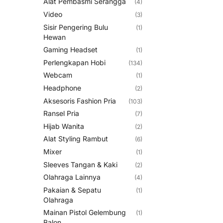
Alat Pembasmi Serangga
(4)
Video
(3)
Sisir Pengering Bulu
(1)
Hewan
Gaming Headset
(1)
Perlengkapan Hobi
(134)
Webcam
(1)
Headphone
(2)
Aksesoris Fashion Pria
(103)
Ransel Pria
(7)
Hijab Wanita
(2)
Alat Styling Rambut
(6)
Mixer
(1)
Sleeves Tangan & Kaki
(2)
Olahraga Lainnya
(4)
Pakaian & Sepatu
(1)
Olahraga
Mainan Pistol Gelembung
(1)
Balon