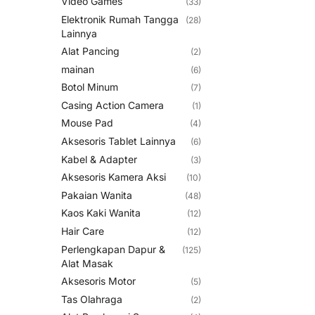
Video Games
(33)
Elektronik Rumah Tangga
(28)
Lainnya
Alat Pancing
(2)
mainan
(6)
Botol Minum
(7)
Casing Action Camera
(1)
Mouse Pad
(4)
Aksesoris Tablet Lainnya
(6)
Kabel & Adapter
(3)
Aksesoris Kamera Aksi
(10)
Pakaian Wanita
(48)
Kaos Kaki Wanita
(12)
Hair Care
(12)
Perlengkapan Dapur &
(125)
Alat Masak
Aksesoris Motor
(5)
Tas Olahraga
(2)