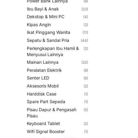
Power Bank Lainnya
(9)
Ibu Bayi & Anak
(23)
Dekstop & Mini PC
(4)
Kipas Angin
(2)
Ikat Pinggang Wanita
(11)
Sepatu & Sandal Pria
(44)
Perlengkapan Ibu Hamil &
(2)
Menyusui Lainnya
Mainan Lainnya
(25)
Peralatan Elektrik
(9)
Senter LED
(6)
Aksesoris Mobil
(2)
Harddisk Case
(1)
Spare Part Sepeda
(1)
Pisau Dapur & Pengasah
(5)
Pisau
Keyboard Tablet
(2)
Wifi Signal Booster
(1)