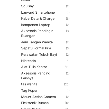
Squishy
(2)
Lanyard Smartphone
(1)
Kabel Data & Charger
(5)
Komponen Laptop
(2)
Aksesoris Pendingin
(3)
Ruangan
Jam Tangan Wanita
(7)
Sepatu Formal Pria
(3)
Perawatan Tubuh Bayi
(2)
Nintendo
(1)
Alat Tulis Kantor
(10)
Aksesoris Pancing
(2)
Lainnya
tas wanita
(20)
Tag Koper
(1)
Mount Action Camera
(2)
Elektronik Rumah
(12)