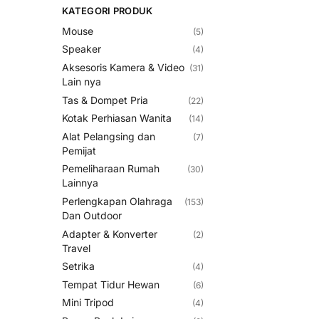
KATEGORI PRODUK
Mouse
(5)
Speaker
(4)
Aksesoris Kamera & Video
(31)
Lain nya
Tas & Dompet Pria
(22)
Kotak Perhiasan Wanita
(14)
Alat Pelangsing dan
(7)
Pemijat
Pemeliharaan Rumah
(30)
Lainnya
Perlengkapan Olahraga
(153)
Dan Outdoor
Adapter & Konverter
(2)
Travel
Setrika
(4)
Tempat Tidur Hewan
(6)
Mini Tripod
(4)