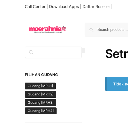
Call Center
|
Download Apps
|
Daftar Reseller
|
Da
Setr
Cari
PILIHAN GUDANG
Tidak a
Gudang [MRH1]
Gudang [MRH2]
Gudang [MRH3]
Gudang [MRH4]