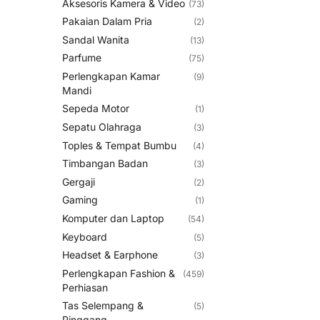
Aksesoris Kamera & Video
(73)
Pakaian Dalam Pria
(2)
Sandal Wanita
(13)
Parfume
(75)
Perlengkapan Kamar
(9)
Mandi
Sepeda Motor
(1)
Sepatu Olahraga
(3)
Toples & Tempat Bumbu
(4)
Timbangan Badan
(3)
Gergaji
(2)
Gaming
(1)
Komputer dan Laptop
(54)
Keyboard
(5)
Headset & Earphone
(3)
Perlengkapan Fashion &
(459)
Perhiasan
Tas Selempang &
(5)
Pinggang