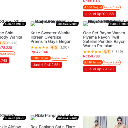
Rp
181.048
4.536 Terjual
Import China
Jual di Rp200.158
GUDANG [MRH3]
GUDANG [MRH3]
GUDANG [MRH3
pe Shirt
Knite Sweater Wanita
One Set Rayon Wanita
 Body Wanita
Korean Oversize
Piyama Rayon Twill
Premium Gaya Elegan
Setelan Pendek Rayon
4.5
(1,601)
Wanita Premium
★
★
★
★
★
4.5
(1,007)
p
78.228
★
★
★
★
★
4.7
(1,349)
Rp
142.040
mport China
Rp
158.788
5.389 Terjual
Produk Lokal
9.748
6.749 Terjual
Produk Lokal
Jual di Rp112.551
Jual di Rp179.520
GUDANG [MRH3]
GUDANG [MRH3]
inkle Airflow
Rok Panjang Satin Flare