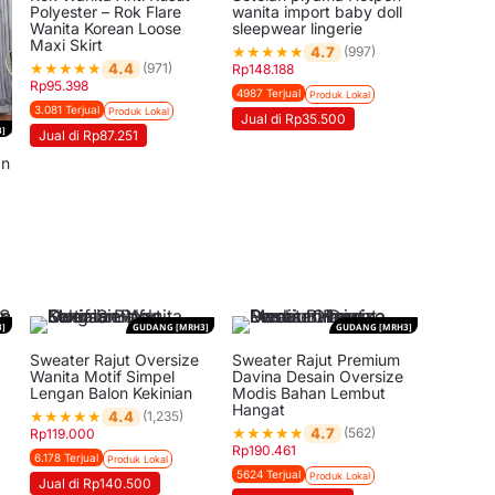
Polyester – Rok Flare
wanita import baby doll
Wanita Korean Loose
sleepwear lingerie
Maxi Skirt
★
★
★
★
★
4.7
(997)
★
★
★
★
★
4.4
(971)
Rp
148.188
Rp
95.398
4987 Terjual
Produk Lokal
3.081 Terjual
Produk Lokal
Jual di Rp35.500
]
Jual di Rp87.251
an
t
]
GUDANG [MRH3]
GUDANG [MRH3]
Sweater Rajut Oversize
Sweater Rajut Premium
a
Wanita Motif Simpel
Davina Desain Oversize
Lengan Balon Kekinian
Modis Bahan Lembut
Hangat
★
★
★
★
★
4.4
(1,235)
★
★
★
★
★
4.7
(562)
Rp
119.000
Rp
190.461
6.178 Terjual
Produk Lokal
5624 Terjual
Produk Lokal
Jual di Rp140.500