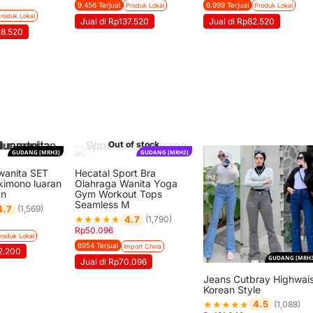
9.456 Terjual
6.999 Terjual
Produk Lokal
Produk Lokal
roduk Lokal
Jual di Rp137.520
Jual di Rp82.520
28.520
Out of stock
GUDANG [MRH3]
GUDANG [MRH2]
wanita SET
Hecatal Sport Bra
kimono luaran
Olahraga Wanita Yoga
an
Gym Workout Tops
Seamless M
4.7
(1,569)
★
★
★
★
★
4.7
(1,790)
Rp
50.096
roduk Lokal
8954 Terjual
Import China
12.200
GUDANG [MRH3
Jual di Rp70.096
Jeans Cutbray Highwais
Korean Style
★
★
★
★
★
4.5
(1,088)