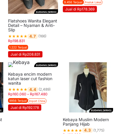
9.456 Terjual
Produk Lokal
Jual di Rp178.369
GUDANG [MRH3]
Flatshoes Wanita Elegant
Detail – Nyaman & Anti-
Slip
★
★
★
★
★
4.7
(166)
Rp
198.831
1.222 Terjual
Jual di Rp208.831
GUDANG [MRH3]
Kebaya encim modern
katun laser cut fashion
wanita
★
★
★
★
★
4.4
(2,489)
Rp
160.060
–
Rp
167.480
9956 Terjual
Import China
Jual di Rp192.178
]
GUDANG [MRH3]
t
Kebaya Muslim Modern
Panjang Hijab
★
★
★
★
★
4.3
(1,775)