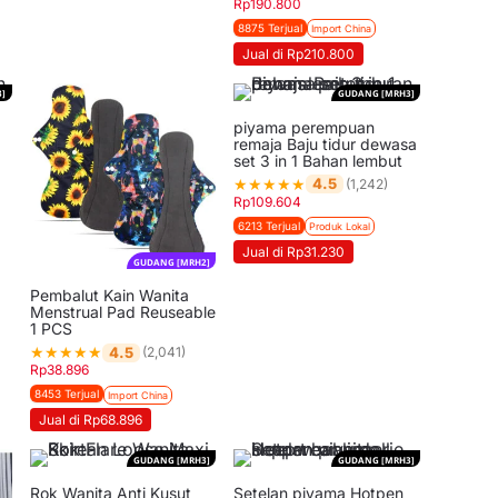
Rp
190.800
8875 Terjual
Import China
Jual di Rp210.800
]
GUDANG [MRH3]
piyama perempuan
remaja Baju tidur dewasa
set 3 in 1 Bahan lembut
★
★
★
★
★
4.5
(1,242)
Rp
109.604
6213 Terjual
Produk Lokal
Jual di Rp31.230
GUDANG [MRH2]
Pembalut Kain Wanita
Menstrual Pad Reuseable
1 PCS
★
★
★
★
★
4.5
(2,041)
Rp
38.896
8453 Terjual
Import China
Jual di Rp68.896
GUDANG [MRH3]
GUDANG [MRH3]
Rok Wanita Anti Kusut
Setelan piyama Hotpen