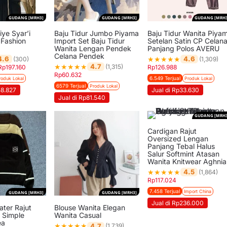
GUDANG [MRH3]
GUDANG [MRH3]
GUDANG [MRH3
ye Syar’i
Baju Tidur Jumbo Piyama
Baju Tidur Wanita Piya
 Fashion
Import Set Baju Tidur
Setelan Satin CP Celan
Wanita Lengan Pendek
Panjang Polos AVERU
Celana Pendek
★
★
★
★
★
4.6
4.6
(300)
(1,309)
★
★
★
★
★
4.7
(1,315)
Rp
197.160
Rp
126.988
Rp
60.632
6.549 Terjual
roduk Lokal
Produk Lokal
6579 Terjual
Produk Lokal
58.827
Jual di Rp33.630
Jual di Rp81.540
GUDANG [MRH3
Cardigan Rajut
Oversized Lengan
Panjang Tebal Halus
Salur Softmint Atasan
Wanita Knitwear Aghnia
★
★
★
★
★
4.5
(1,864)
Rp
117.024
7.458 Terjual
Import China
GUDANG [MRH3]
GUDANG [MRH3]
Jual di Rp236.000
ter Rajut
Blouse Wanita Elegan
r Simple
Wanita Casual
ea
★
★
★
★
★
4.7
(1,739)