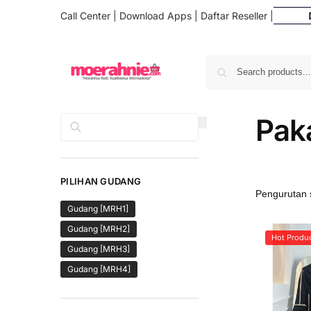
Call Center
|
Download Apps
|
Daftar Reseller
Daftar Res
|
Pak
Cari
PILIHAN GUDANG
Gudang [MRH1]
Gudang [MRH2]
Hot Produ
Gudang [MRH3]
Gudang [MRH4]