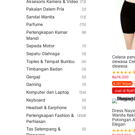
Aksesoris Kamera & Video
(73)
Pakaian Dalam Pria
(2)
Sandal Wanita
(13)
Parfume
(75)
Perlengkapan Kamar
(9)
Mandi
Sepeda Motor
(1)
Sepatu Olahraga
(3)
Celana pen
dewasa Cel
Toples & Tempat Bumbu
(4)
dewasa
Timbangan Badan
(3)
★
★
★
★
★
Gergaji
Rp
74.200
(2)
8.321 Terjual
Gaming
I
(1)
Jual di Rp61
Komputer dan Laptop
(54)
Keyboard
(5)
Headset & Earphone
(3)
Dress Nayl
Wanita Keki
Perlengkapan Fashion &
(459)
Potongan A
Perhiasan
Elegan
Tas Selempang &
(5)
★
★
★
★
★
Pinggang