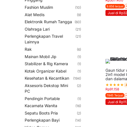
Rp
307.400
9.856 terjual
Fashion Muslim
P
(10)
Jual di Rp3
Alat Medis
(9)
Elektronik Rumah Tangga
(60)
Olahraga Lari
(21)
Perlengkapan Travel
(21)
Lainnya
Rak
(6)
Mainan Mobil Jip
(1)
Stabilizer & Rig Kamera
(1)
Gaun tidur 
Kotak Organizer Kabel
(1)
2in1 model 
Kesehatan & Kecantikan
dan dalam
(194)
★
★
★
★
★
Aksesoris Dekstop Mini
(2)
Rp
91.158
PC
7845 Terjual
P
Pendingin Portable
(1)
Jual di Rp1
Kacamata Wanita
(16)
Sepatu Boots Pria
(2)
Perlengkapan Bayi
(14)