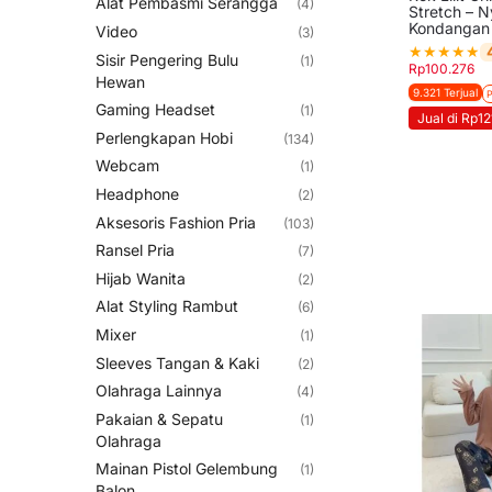
Alat Pembasmi Serangga
(4)
Stretch – 
Kondangan 
Video
(3)
★
★
★
★
★
Sisir Pengering Bulu
(1)
Rp
100.276
Hewan
9.321 Terjual
P
Gaming Headset
(1)
Jual di Rp1
Perlengkapan Hobi
(134)
Webcam
(1)
Headphone
(2)
Aksesoris Fashion Pria
(103)
Ransel Pria
(7)
Hijab Wanita
(2)
Alat Styling Rambut
(6)
Mixer
(1)
Sleeves Tangan & Kaki
(2)
Olahraga Lainnya
(4)
Pakaian & Sepatu
(1)
Olahraga
Mainan Pistol Gelembung
(1)
Balon