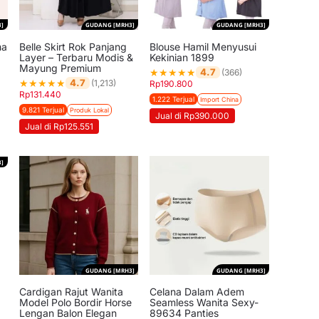
]
GUDANG [MRH3]
GUDANG [MRH3]
ma
Belle Skirt Rok Panjang
Blouse Hamil Menyusui
a
Layer – Terbaru Modis &
Kekinian 1899
Mayung Premium
★
★
★
★
★
4.7
(366)
★
★
★
★
★
4.7
(1,213)
Rp
190.800
Rp
131.440
1.222 Terjual
Import China
9.821 Terjual
Produk Lokal
Jual di Rp390.000
Jual di Rp125.551
]
GUDANG [MRH3]
GUDANG [MRH3]
Cardigan Rajut Wanita
Celana Dalam Adem
Model Polo Bordir Horse
Seamless Wanita Sexy-
Lengan Balon Elegan
89634 Panties