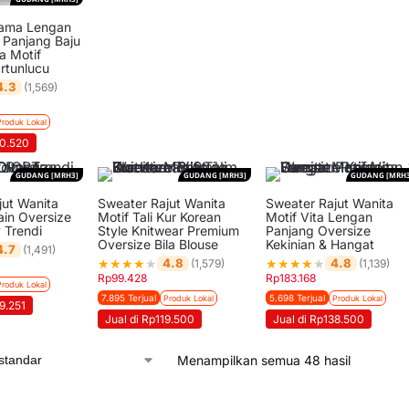
yama Lengan
 Panjang Baju
a Motif
rtunlucu
4.3
(1,569)
Produk Lokal
20.520
GUDANG [MRH3]
GUDANG [MRH3]
GUDANG [MRH3
jut Wanita
Sweater Rajut Wanita
Sweater Rajut Wanita
in Oversize
Motif Tali Kur Korean
Motif Vita Lengan
 Trendi
Style Knitwear Premium
Panjang Oversize
Oversize Bila Blouse
Kekinian & Hangat
4.7
(1,491)
★
★
★
★
★
★
★
★
★
★
4.8
4.8
(1,579)
(1,139)
Rp
99.428
Rp
183.168
Produk Lokal
7.895 Terjual
5.698 Terjual
Produk Lokal
Produk Lokal
9.251
Jual di Rp119.500
Jual di Rp138.500
Menampilkan semua 48 hasil