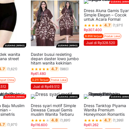
GUDANG [MRH4
Dress Aluna Gamis Syar’
Simple Elegan – Cocok
untuk Acara Formal
★
★
★
★
★
4.7
(1,971)
Rp
307.400
9.856 terjual
Produk Lokal
Jual di Rp328.520
GUDANG [MRH3]
GUDANG [MRH3]
dek wanita
Daster busui resleting
ana street
depan daster lowo jumbo
hitam wanita kekinian
★
★
★
★
★
4.7
4.7
(1,621)
(980)
Rp
61.480
3.211 Terjual
mport China
Produk Lokal
.512
Jual di Rp49.512
GUDANG [MRH4]
GUDANG [MRH3]
GUDANG [MRH3
a Baju Muslim
Dress syari motif Simple
Dress Tanktop Piyama
nian –
Dewasa Casual Gamis
Wanita Premium
simetris
muslim Wanita Terbaru
Honeymoon Romantis
★
★
★
★
★
★
★
★
★
★
4.8
4.7
(1,891)
(1,399)
4.7
(1,971)
Rp
116.600
Rp
61.262