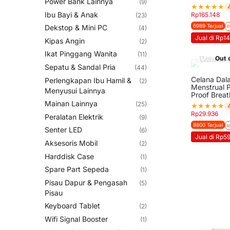
Power Bank Lainnya
(9)
★
★
★
★
★
Ibu Bayi & Anak
Rp
165.148
(23)
6989 Terjual
Dekstop & Mini PC
P
(4)
Jual di Rp14
Kipas Angin
(2)
Ikat Pinggang Wanita
(11)
Out 
Sepatu & Sandal Pria
(44)
Celana Dal
Perlengkapan Ibu Hamil &
(2)
Menstrual 
Menyusui Lainnya
Proof Brea
Mainan Lainnya
(25)
★
★
★
★
★
Rp
29.936
Peralatan Elektrik
(9)
8800 Terjual
I
Senter LED
(6)
Jual di Rp5
Aksesoris Mobil
(2)
Harddisk Case
(1)
Spare Part Sepeda
(1)
Pisau Dapur & Pengasah
(5)
Pisau
Keyboard Tablet
(2)
Wifi Signal Booster
(1)