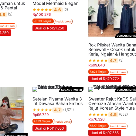
Nyaman untuk
Model Mermaid Elegan
& Pantai
★
★
★
★
★
4.6
(2)
4.6
(2)
Rp
100.276
9.333 Terjual
Produk Lokal
roduk Lokal
Jual di Rp121.250
21.250
GUDANG [MRH3
Rok Plisket Wanita Bah
Semiwoll – Cocok untuk
Kerja, Ngajar & Hangou
★
★
★
★
★
4.7
(3)
Rp
99.640
7.821 Terjual
Produk Lokal
Jual di Rp79.772
GUDANG [MRH3]
GUDANG [MRH3
Setelan Piyama Wanita 3
Sweater Rajut KaOS Sal
in1 Dewasa Bahan Embos
Oversize Atasan Wanit
Rajut Korean Style Yura
★
★
★
★
★
4.7
(1,571)
★
★
★
★
★
4.5
(652)
Rp
96.729
Rp
76.320
7859 Terjual
Produk Lokal
6527 Terjual
Produk Lokal
Jual di Rp117.650
Jual di Rp97.555
GUDANG [MRH3]