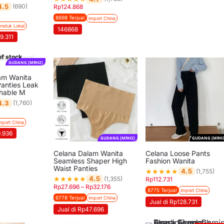
4.5
(690)
Rp
124.868
8698 Terjual
Import China
roduk Lokal
146868
9.311
of stock
GUDANG [MRH2]
am Wanita
Panties Leak
thable M
4.3
(1,760)
mport China
9.936
GUDANG [MRH2]
GUDANG [MRH3
Celana Dalam Wanita
Celana Loose Pants
Seamless Shaper High
Fashion Wanita
Waist Panties
★
★
★
★
★
4.5
(1,755)
★
★
★
★
★
4.5
(1,355)
Rp
112.731
Rp
27.696
–
Rp
32.176
8775 Terjual
Import China
6778 Terjual
Import China
Jual di Rp128.731
Jual di Rp47.696