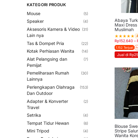
KATEGORI PRODUK
Mouse
(5)
Abaya Turki
Speaker
(4)
Maxi Dress
Aksesoris Kamera & Video
Muslimah
(31)
Lain nya
★
★
★
★
★
Rp
152.640
–
Tas & Dompet Pria
(22)
1.152 Terjual
P
Kotak Perhiasan Wanita
(14)
Jual di Rp2
Alat Pelangsing dan
(7)
Pemijat
Pemeliharaan Rumah
(30)
Lainnya
Perlengkapan Olahraga
(153)
Dan Outdoor
Adapter & Konverter
(2)
Travel
Setrika
(4)
Tempat Tidur Hewan
(6)
Blouse Swea
Stripe Salu
Mini Tripod
(4)
Wanita Kor