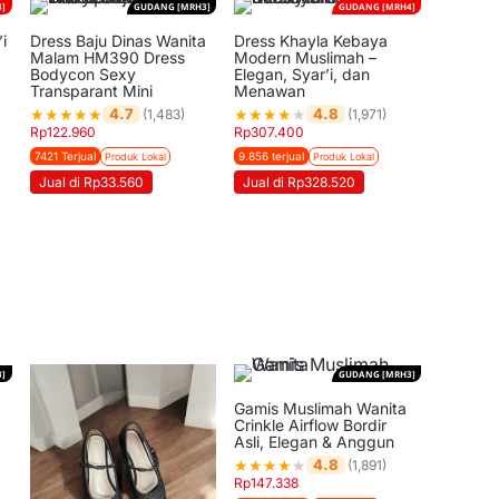
]
GUDANG [MRH3]
GUDANG [MRH4]
i
Dress Baju Dinas Wanita
Dress Khayla Kebaya
Malam HM390 Dress
Modern Muslimah –
Bodycon Sexy
Elegan, Syar’i, dan
Transparant Mini
Menawan
★
★
★
★
★
★
★
★
★
★
4.7
4.8
(1,483)
(1,971)
Rp
122.960
Rp
307.400
7421 Terjual
9.856 terjual
Produk Lokal
Produk Lokal
Jual di Rp33.560
Jual di Rp328.520
]
GUDANG [MRH3]
Gamis Muslimah Wanita
Crinkle Airflow Bordir
Asli, Elegan & Anggun
★
★
★
★
★
4.8
(1,891)
Rp
147.338