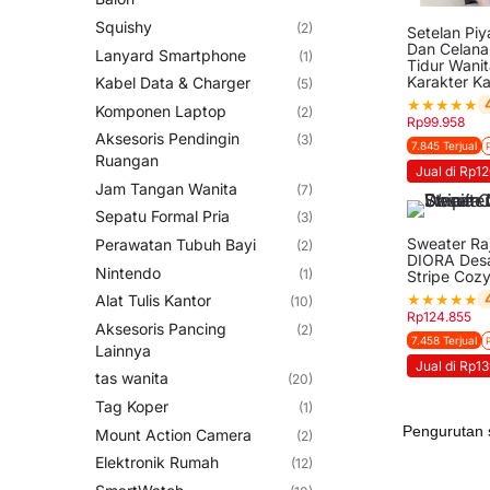
Squishy
(2)
Setelan Pi
Dan Celana
Lanyard Smartphone
(1)
Tidur Wanit
Karakter Ka
Kabel Data & Charger
(5)
★
★
★
★
★
Komponen Laptop
(2)
Rp
99.958
Aksesoris Pendingin
(3)
7.845 Terjual
Ruangan
Jual di Rp1
Jam Tangan Wanita
(7)
Sepatu Formal Pria
(3)
Sweater Ra
Perawatan Tubuh Bayi
(2)
DIORA Desa
Nintendo
(1)
Stripe Cozy
★
★
★
★
★
Alat Tulis Kantor
(10)
Rp
124.855
Aksesoris Pancing
(2)
7.458 Terjual
Lainnya
Jual di Rp13
tas wanita
(20)
Tag Koper
(1)
Mount Action Camera
(2)
Elektronik Rumah
(12)