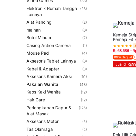
Video Games
(33)
Elektronik Rumah Tangga
(28)
Lainnya
Alat Pancing
(2)
mainan
(6)
Kemeja Stri
Botol Minum
(7)
Kemeja Fit
Casing Action Camera
★
★
★
★
★
(1)
Rp
68.686
–
R
Mouse Pad
(4)
8007 Terjual
I
Aksesoris Tablet Lainnya
(6)
Jual di Rp9
Kabel & Adapter
(3)
Aksesoris Kamera Aksi
(10)
Pakaian Wanita
(48)
Kaos Kaki Wanita
(12)
Hair Care
(12)
Perlengkapan Dapur &
(125)
Alat Masak
Aksesoris Motor
(5)
Tas Olahraga
(2)
Rok Lilit Cr