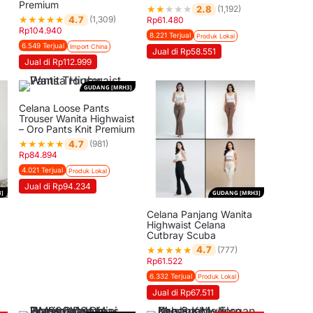
Premium
★
★
★
★
★
2.8
(1,192)
★
★
★
★
★
4.7
(1,309)
Rp
61.480
Rp
104.940
8.221 Terjual
Produk Lokal
6.549 Terjual
Import China
Jual di Rp58.551
Jual di Rp112.999
GUDANG [MRH3]
Celana Loose Pants
Trouser Wanita Highwaist
– Oro Pants Knit Premium
★
★
★
★
★
4.7
(981)
Rp
84.894
4.021 Terjual
Produk Lokal
Jual di Rp94.234
]
GUDANG [MRH3]
Celana Panjang Wanita
Highwaist Celana
Cutbray Scuba
★
★
★
★
★
4.7
(777)
Rp
61.522
6.332 Terjual
Produk Lokal
Jual di Rp67.511