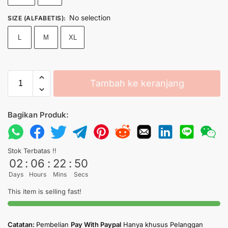
No selection
SIZE (ALFABETIS)
:
L
M
XL
Tambah ke keranjang
Bagikan Produk:
Stok Terbatas !!
02
:
06
:
22
:
50
Days
Hours
Mins
Secs
This item is selling fast!
Catatan:
Pembelian
Pay With Paypal
Hanya khusus Pelanggan