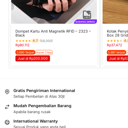
GUDANG [MRH2]
Dompet Kartu Anti Magnetik RFID – 2323 –
Kotak Peny
Black
Box 28 Grid
★
★
★
★
★
★
★
★
★
★
4.7
4.
(58,000)
Rp
80.112
Rp
37.472
3.890 Terjual
5.987 terjual
Import China
Jual di Rp200.000
Jual di Rp5
Gratis Pengiriman International
Setiap Pembelian di Atas 30jt
Mudah Pengembalian Barang
Apabila barang rusak
International Warranty
Sesuai Produk yang anda beli