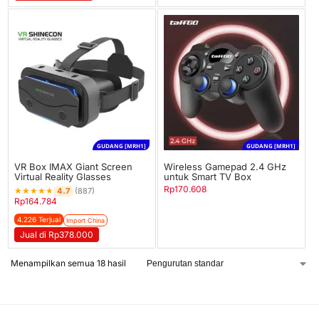
GUDANG [MRH1]
GUDANG [MRH1]
VR Box IMAX Giant Screen
Wireless Gamepad 2.4 GHz
Virtual Reality Glasses
untuk Smart TV Box
Rp
170.608
★
★
★
★
★
4.7
(887)
Rp
164.784
4.226 Terjual
Import China
Jual di Rp378.000
Menampilkan semua 18 hasil