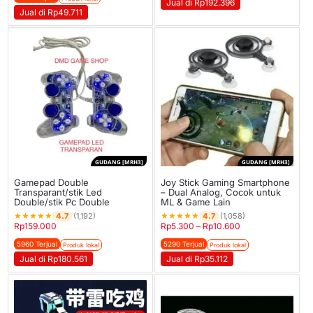
Jual di Rp192.396
Jual di Rp49.711
GUDANG [MRH3]
GUDANG [MRH3]
Gamepad Double
Joy Stick Gaming Smartphone
Transparant/stik Led
– Dual Analog, Cocok untuk
Double/stik Pc Double
ML & Game Lain
★
★
★
★
★
★
★
★
★
★
4.7
4.7
(1,192)
(1,058)
Rp
159.000
Rp
5.300
–
Rp
10.600
5960 Terjual
5290 Terjual
Produk lokal
Produk lokal
Jual di Rp180.561
Jual di Rp35.112