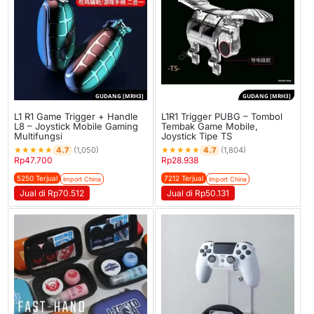
GUDANG [MRH3]
GUDANG [MRH3]
L1 R1 Game Trigger + Handle
L1R1 Trigger PUBG – Tombol
L8 – Joystick Mobile Gaming
Tembak Game Mobile,
Multifungsi
Joystick Tipe TS
★
★
★
★
★
★
★
★
★
★
4.7
4.7
(1,050)
(1,804)
Rp
47.700
Rp
28.938
5250 Terjual
7212 Terjual
Import China
Import China
Jual di Rp70.512
Jual di Rp50.131