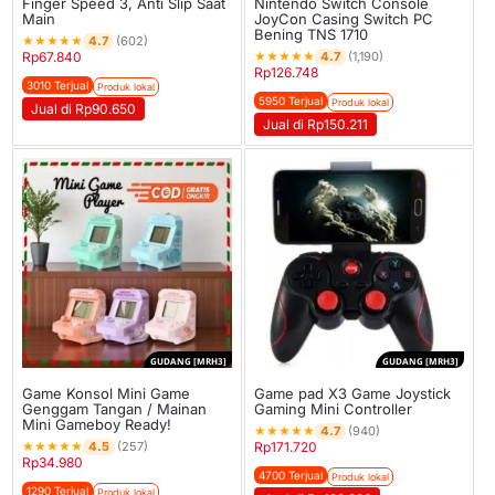
Finger Speed 3, Anti Slip Saat
Nintendo Switch Console
Main
JoyCon Casing Switch PC
Bening TNS 1710
★
★
★
★
★
4.7
(602)
★
★
★
★
★
4.7
Rp
67.840
(1,190)
Rp
126.748
3010 Terjual
Produk lokal
5950 Terjual
Produk lokal
Jual di Rp90.650
Jual di Rp150.211
GUDANG [MRH3]
GUDANG [MRH3]
Game Konsol Mini Game
Game pad X3 Game Joystick
Genggam Tangan / Mainan
Gaming Mini Controller
Mini Gameboy Ready!
★
★
★
★
★
4.7
(940)
★
★
★
★
★
4.5
(257)
Rp
171.720
Rp
34.980
4700 Terjual
Produk lokal
1290 Terjual
Produk lokal