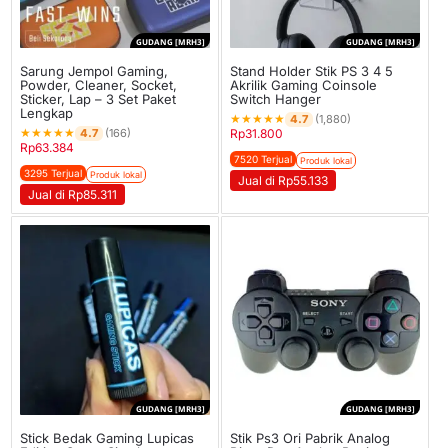
GUDANG [MRH3]
GUDANG [MRH3]
Sarung Jempol Gaming,
Stand Holder Stik PS 3 4 5
Powder, Cleaner, Socket,
Akrilik Gaming Coinsole
Sticker, Lap – 3 Set Paket
Switch Hanger
Lengkap
★
★
★
★
★
4.7
(1,880)
★
★
★
★
★
4.7
(166)
Rp
31.800
Rp
63.384
7520 Terjual
Produk lokal
3295 Terjual
Produk lokal
Jual di Rp55.133
Jual di Rp85.311
GUDANG [MRH3]
GUDANG [MRH3]
Stick Bedak Gaming Lupicas
Stik Ps3 Ori Pabrik Analog