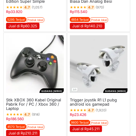
Edition Super Simple
Biasa Dan Analog Besi
★
★
★
★
★
★
★
★
★
★
4.7
4.7
(1,057)
(970)
Rp
33.920
Rp
115.540
5295 Terjual
4854 Terjual
Produk lokal
Produk lokal
Jual di Rp60.325
Jual di Rp140.210
GUDANG [MRH3]
GUDANG [MRH3]
Stik XBOX 360 Kabel Original
Trigger joystik R1 L1 pubg
Pabrik For / PC / Xbox 360 /
android ios gamepad
Laptop
★
★
★
★
★
4.7
(1,920)
★
★
★
★
★
4.7
(914)
Rp
23.426
Rp
186.560
9600 Terjual
Produk lokal
4570 Terjual
Produk lokal
Jual di Rp45.211
Jual di Rp210.211