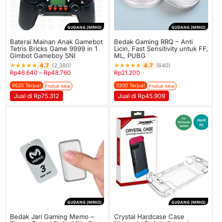
GUDANG [MRH3]
GUDANG [MRH3]
Baterai Mainan Anak Gamebot
Bedak Gaming RRQ – Anti
Tetris Bricks Game 9999 in 1
Licin, Fast Sensitivity untuk FF,
Gimbot Gameboy SNI
ML, PUBG
★
★
★
★
★
★
★
★
★
★
4.7
4.7
(2,380)
(640)
Rp
46.640
–
Rp
48.760
Rp
21.200
9520 Terjual
3200 Terjual
Produk lokal
Produk lokal
Jual di Rp75.312
Jual di Rp45.909
GUDANG [MRH3]
GUDANG [MRH3]
Bedak Jari Gaming Memo –
Crystal Hardcase Case