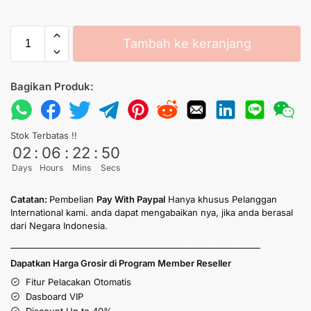
Tambah ke keranjang
Bagikan Produk:
Stok Terbatas !!
02
:
06
:
22
:
50
Days
Hours
Mins
Secs
Catatan:
Pembelian
Pay With Paypal
Hanya khusus Pelanggan
International kami. anda dapat mengabaikan nya, jika anda berasal
dari Negara Indonesia.
____________________________________________________________
Dapatkan Harga Grosir di Program Member Reseller
Fitur Pelacakan Otomatis
Dasboard VIP
Discount Up to 40%