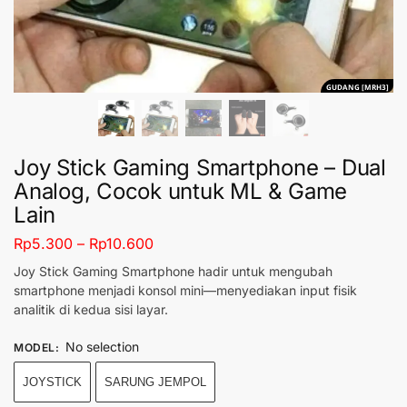
GUDANG [MRH3]
Joy Stick Gaming Smartphone – Dual
Analog, Cocok untuk ML & Game
Lain
Rp
5.300
–
Rp
10.600
Joy Stick Gaming Smartphone hadir untuk mengubah
smartphone menjadi konsol mini—menyediakan input fisik
analitik di kedua sisi layar.
No selection
MODEL
:
JOYSTICK
SARUNG JEMPOL