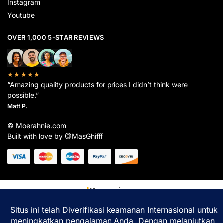
Instagram
Youtube
OVER 1,000 5-STAR REVIEWS
★★★★★
“Amazing quality products for prices I didn’t think were
possible.”
Matt P.
© Moerahnie.com
Built with love by @MasGhifff
Moerahnie.com
dipantau secara real-time oleh
Google Analytics
untuk memastikan
pengalaman belanja terbaik Anda.