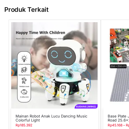
Produk Terkait
GUDANG [MRH2]
Mainan Robot Anak Lucu Dancing Music
Base Plate 
Colorful Light
Road 25.6×
Rp
185.392
Rp
45.168
–
R