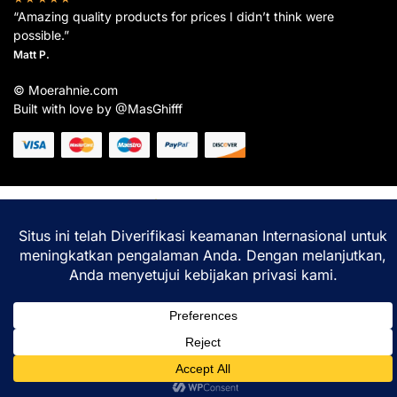
“Amazing quality products for prices I didn’t think were
possible.”
Matt P.
© Moerahnie.com
Built with love by @MasGhifff
Moerahnie.com
dipantau secara real-time oleh
Google Analytics
untuk memastikan
pengalaman belanja terbaik Anda.
Home
Shop
Lacak
Help
Login