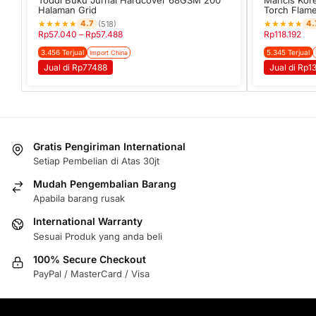
Halaman Grid
Torch Flam
★
★
★
★
★
★
★
★
★
★
4.7
4.
(518)
Rp
57.040
–
Rp
57.488
Rp
118.192
3.456 Terjual
5.345 Terjual
Import China
Jual di Rp77488
Jual di Rp1
Gratis Pengiriman International
Setiap Pembelian di Atas 30jt
Mudah Pengembalian Barang
Apabila barang rusak
International Warranty
Sesuai Produk yang anda beli
100% Secure Checkout
PayPal / MasterCard / Visa