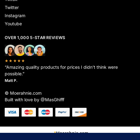
Twitter
Instagram
Youtube
OVER 1,000 5-STAR REVIEWS
★★★★★
“Amazing quality products for prices I didn’t think were
possible.”
Matt P.
© Moerahnie.com
Built with love by @MasGhifff
Moerahnie.com
dipantau secara real-time oleh
Google Analytics
untuk memastikan