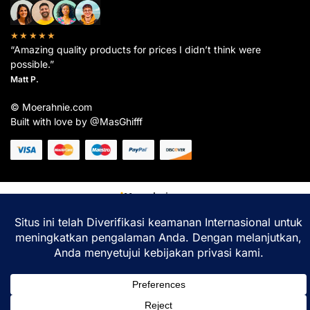
★★★★★
“Amazing quality products for prices I didn’t think were
possible.”
Matt P.
© Moerahnie.com
Built with love by @MasGhifff
Moerahnie.com
dipantau secara real-time oleh
Google Analytics
untuk memastikan
pengalaman belanja terbaik Anda.