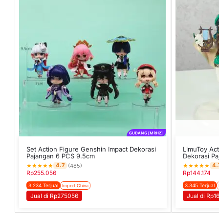
GUDANG [MRH2]
Set Action Figure Genshin Impact Dekorasi
LimuToy Act
Pajangan 6 PCS 9.5cm
Dekorasi P
★
★
★
★
★
★
★
★
★
★
4.7
4.
(485)
Rp
255.056
Rp
144.174
3.234 Terjual
3.345 Terjual
Import China
Jual di Rp275056
Jual di Rp1