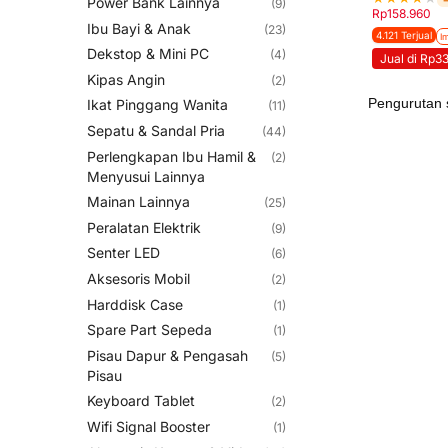
Power Bank Lainnya
(9)
Rp
158.960
Ibu Bayi & Anak
(23)
4.121 Terjual
I
Dekstop & Mini PC
(4)
Jual di Rp3
Kipas Angin
(2)
Ikat Pinggang Wanita
(11)
Sepatu & Sandal Pria
(44)
Perlengkapan Ibu Hamil &
(2)
Menyusui Lainnya
Mainan Lainnya
(25)
Peralatan Elektrik
(9)
Senter LED
(6)
Aksesoris Mobil
(2)
Harddisk Case
(1)
Spare Part Sepeda
(1)
Pisau Dapur & Pengasah
(5)
Pisau
Keyboard Tablet
(2)
Wifi Signal Booster
(1)