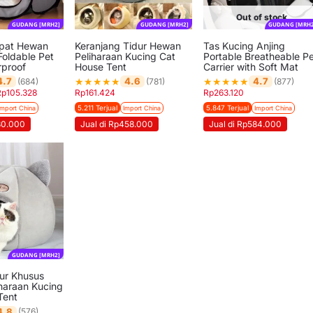
Out of stock
GUDANG [MRH2]
GUDANG [MRH2]
GUDANG [MRH2
ipat Hewan
Keranjang Tidur Hewan
Tas Kucing Anjing
Foldable Pet
Peliharaan Kucing Cat
Portable Breatheable P
proof
House Tent
Carrier with Soft Mat
★
★
★
★
★
★
★
★
★
★
4.7
4.6
4.7
(684)
(781)
(877)
Rp
105.328
Rp
161.424
Rp
263.120
5.211 Terjual
5.847 Terjual
Import China
Import China
Import China
30.000
Jual di Rp458.000
Jual di Rp584.000
GUDANG [MRH2]
ur Khusus
haraan Kucing
Tent
4.8
(576)