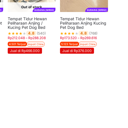
Out of stock
]
GUDANG [MRH2]
GUDANG [MRH2]
Tempat Tidur Hewan
Tempat Tidur Hewan
et
Peliharaan Anjing /
Peliharaan Anjing Kucing
Kucing Pet Dog Bed
Pet Dog Bed
★
★
★
★
★
★
★
★
★
★
4.8
4.8
(540)
(768)
Rp
212.048
–
Rp
288.208
Rp
173.520
–
Rp
269.616
4.501 Terjual
5.123 Terjual
Import China
Import China
Jual di Rp466.000
Jual di Rp376.000