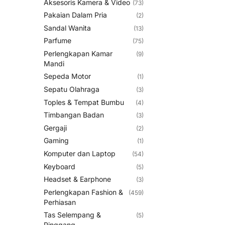
Aksesoris Kamera & Video
(73)
Pakaian Dalam Pria
(2)
Sandal Wanita
(13)
Parfume
(75)
Perlengkapan Kamar
(9)
Mandi
Sepeda Motor
(1)
Sepatu Olahraga
(3)
Toples & Tempat Bumbu
(4)
Timbangan Badan
(3)
Gergaji
(2)
Gaming
(1)
Komputer dan Laptop
(54)
Keyboard
(5)
Headset & Earphone
(3)
Perlengkapan Fashion &
(459)
Perhiasan
Tas Selempang &
(5)
Pinggang