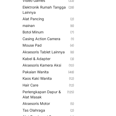
Video Games
(33)
Elektronik Rumah Tangga
(28)
Lainnya
Alat Pancing
(2)
mainan
(6)
Botol Minum
(7)
Casing Action Camera
(1)
Mouse Pad
(4)
Aksesoris Tablet Lainnya
(6)
Kabel & Adapter
(3)
Aksesoris Kamera Aksi
(10)
Pakaian Wanita
(48)
Kaos Kaki Wanita
(12)
Hair Care
(12)
Perlengkapan Dapur &
(125)
Alat Masak
Aksesoris Motor
(5)
Tas Olahraga
(2)