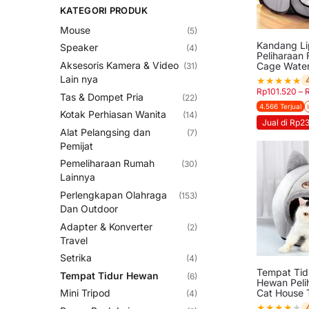
KATEGORI PRODUK
Mouse
(5)
Kandang L
Speaker
(4)
Peliharaan 
Aksesoris Kamera & Video
Cage Water
(31)
Lain nya
★
★
★
★
★
Rp
101.520
–
Tas & Dompet Pria
(22)
4.566 Terjual
Kotak Perhiasan Wanita
(14)
Jual di Rp2
Alat Pelangsing dan
(7)
Pemijat
Pemeliharaan Rumah
(30)
Lainnya
Perlengkapan Olahraga
(153)
Dan Outdoor
Adapter & Konverter
(2)
Travel
Setrika
(4)
Tempat Tid
Tempat Tidur Hewan
(6)
Hewan Peli
Cat House 
Mini Tripod
(4)
★
★
★
★
★