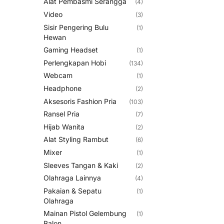
Alat Pembasmi Serangga
(4)
Video
(3)
Sisir Pengering Bulu
(1)
Hewan
Gaming Headset
(1)
Perlengkapan Hobi
(134)
Webcam
(1)
Headphone
(2)
Aksesoris Fashion Pria
(103)
Ransel Pria
(7)
Hijab Wanita
(2)
Alat Styling Rambut
(6)
Mixer
(1)
Sleeves Tangan & Kaki
(2)
Olahraga Lainnya
(4)
Pakaian & Sepatu
(1)
Olahraga
Mainan Pistol Gelembung
(1)
Balon