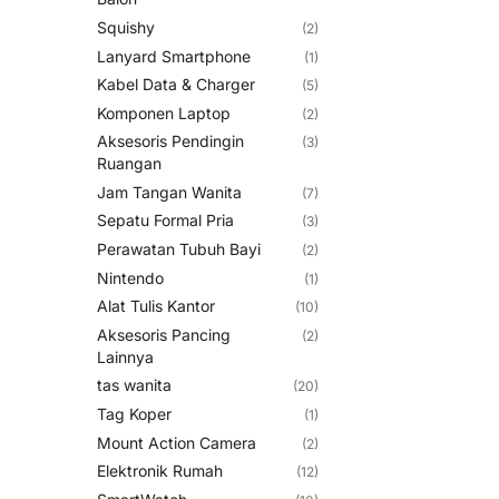
Squishy
(2)
Lanyard Smartphone
(1)
Kabel Data & Charger
(5)
Komponen Laptop
(2)
Aksesoris Pendingin
(3)
Ruangan
Jam Tangan Wanita
(7)
Sepatu Formal Pria
(3)
Perawatan Tubuh Bayi
(2)
Nintendo
(1)
Alat Tulis Kantor
(10)
Aksesoris Pancing
(2)
Lainnya
tas wanita
(20)
Tag Koper
(1)
Mount Action Camera
(2)
Elektronik Rumah
(12)