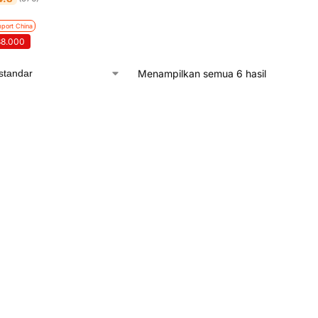
mport China
38.000
Menampilkan semua 6 hasil