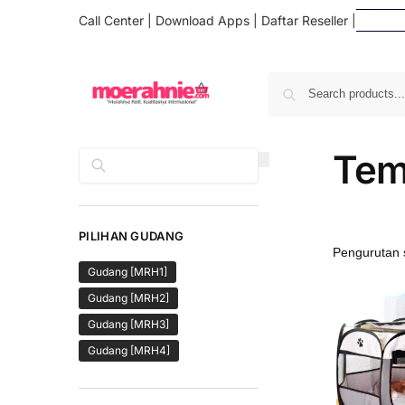
Call Center
|
Download Apps
|
Daftar Reseller
|
Daftar 
Tem
Cari
PILIHAN GUDANG
Gudang [MRH1]
Gudang [MRH2]
Gudang [MRH3]
Gudang [MRH4]