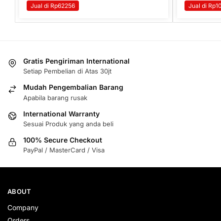
Jual di Rp62256
Jual di Rp1
Gratis Pengiriman International
Setiap Pembelian di Atas 30jt
Mudah Pengembalian Barang
Apabila barang rusak
International Warranty
Sesuai Produk yang anda beli
100% Secure Checkout
PayPal / MasterCard / Visa
ABOUT
Company
Orders