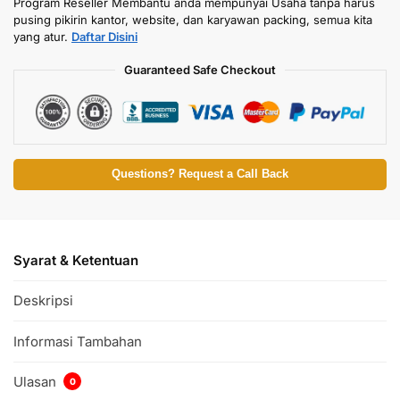
Program Reseller Membantu anda mempunyai Usaha tanpa harus
pusing pikirin kantor, website, dan karyawan packing, semua kita
yang atur.
Daftar Disini
Guaranteed Safe Checkout
Questions? Request a Call Back
Syarat & Ketentuan
Deskripsi
Informasi Tambahan
Ulasan
0