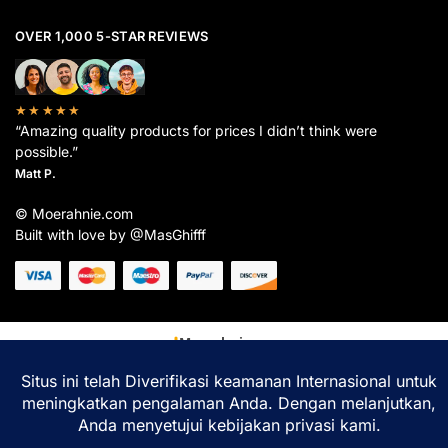
OVER 1,000 5-STAR REVIEWS
★★★★★
“Amazing quality products for prices I didn’t think were
possible.”
Matt P.
© Moerahnie.com
Built with love by @MasGhifff
Moerahnie.com
dipantau secara real-time oleh
Google Analytics
untuk memastikan
pengalaman belanja terbaik Anda.