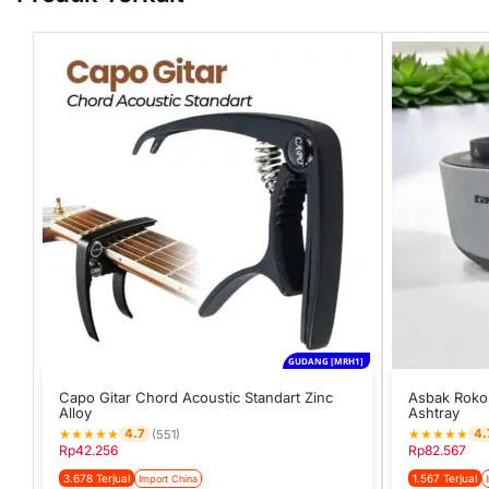
GUDANG [MRH1]
Capo Gitar Chord Acoustic Standart Zinc
Asbak Rokok 
Alloy
Ashtray
★
★
★
★
★
★
★
★
★
★
4.7
4.
(551)
Rp
42.256
Rp
82.567
3.678 Terjual
1.567 Terjual
Import China