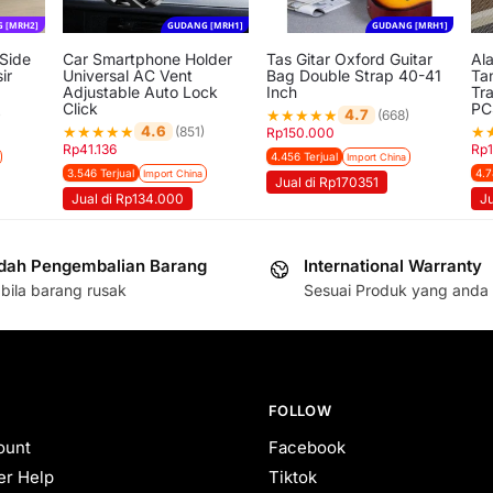
 [MRH2]
GUDANG [MRH1]
GUDANG [MRH1]
 Side
Car Smartphone Holder
Tas Gitar Oxford Guitar
Al
ir
Universal AC Vent
Bag Double Strap 40-41
Ta
Adjustable Auto Lock
Inch
Tra
Click
PC
★
★
★
★
★
4.7
)
(668)
★
★
★
★
★
★
4.6
(851)
Rp
150.000
Rp
41.136
Rp
4.456 Terjual
Import China
3.546 Terjual
4.7
Import China
Jual di Rp170351
Jual di Rp134.000
Ju
ah Pengembalian Barang
International Warranty
bila barang rusak
Sesuai Produk yang anda 
FOLLOW
ount
Facebook
r Help
Tiktok