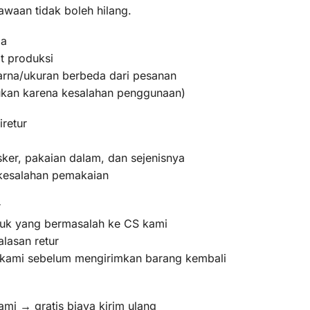
awaan tidak boleh hilang.
ma
t produksi
warna/ukuran berbeda dari pesanan
bukan karena kesalahan penggunaan)
iretur
ker, pakaian dalam, dan sejenisnya
 kesalahan pemakaian
r
oduk yang bermasalah ke CS kami
lasan retur
m kami sebelum mengirimkan barang kembali
ami → gratis biaya kirim ulang