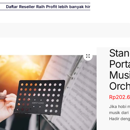
ftar Reseller Raih Profit lebih banyak hingga 500%
Cari
Stan
Port
Musi
Orch
Rp
202.
Jika hobi 
musik dari
Hadir deng