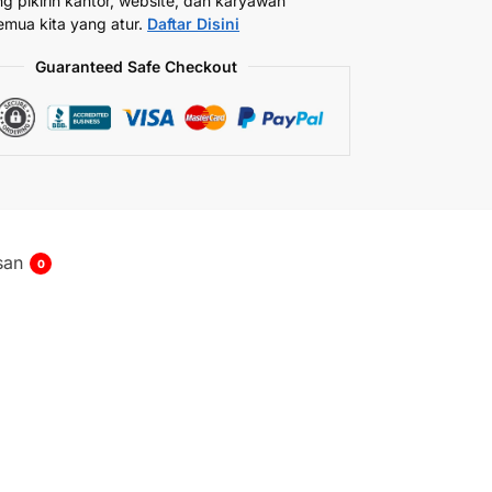
ng pikirin kantor, website, dan karyawan
emua kita yang atur.
Daftar Disini
Guaranteed Safe Checkout
san
0