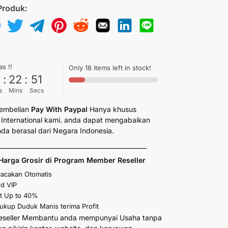
Produk:
as !!
Only 18 items left in stock!
6
:
22
:
50
s
Mins
Secs
embelian
Pay With Paypal
Hanya khusus
International kami. anda dapat mengabaikan
anda berasal dari Negara Indonesia.
_________________________________________________
Harga Grosir di Program Member Reseller
elacakan Otomatis
d VIP
t Up to 40%
kup Duduk Manis terima Profit
eseller Membantu anda mempunyai Usaha tanpa