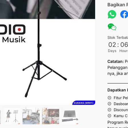
Bagikan 
Stok Terbat
02
:
0
Days
Hour
Catatan:
P
Pelanggan 
nya, jika 
___________
Dapatkan 
Fitur P
GUDANG [MRH1]
Dasboar
Discoun
Kamu Cu
Program R