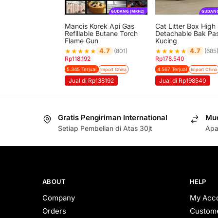
GUDANG [MRH2]
GUDANG
Mancis Korek Api Gas
Cat Litter Box High
Refillable Butane Torch
Detachable Bak Pas
Flame Gun
Kucing
★
★
★
★
★
★
★
★
★
★
4.7
4.7
(801)
(685
Rp
118.192
Rp
178.540
5.345 Terjual
4.567 Terjual
Import China
Import China
Jual di Rp138192
Jual di Rp198540
Gratis Pengiriman International
Mud
Setiap Pembelian di Atas 30jt
Apa
ABOUT
HELP
Company
My Acc
Orders
Custome