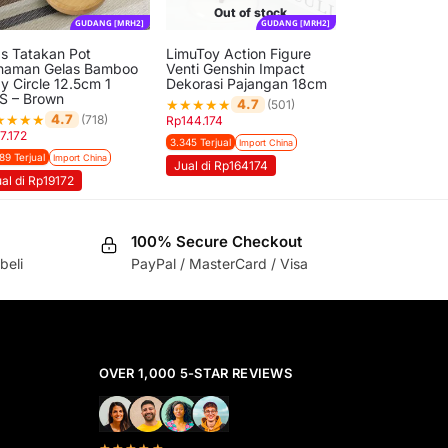
Out of stock
GUDANG [MRH2]
GUDANG [MRH2]
as Tatakan Pot
LimuToy Action Figure
naman Gelas Bamboo
Venti Genshin Impact
y Circle 12.5cm 1
Dekorasi Pajangan 18cm
S – Brown
★
★
★
★
★
4.7
(501)
★
★
★
★
4.7
(718)
Rp
144.174
17.172
3.345 Terjual
Import China
89 Terjual
Import China
Jual di Rp164174
al di Rp19172
100% Secure Checkout
beli
PayPal / MasterCard / Visa
OVER 1,000 5-STAR REVIEWS