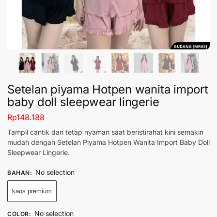
GUDANG [MRH3]
Setelan piyama Hotpen wanita import
baby doll sleepwear lingerie
Rp
148.188
Tampil cantik dan tetap nyaman saat beristirahat kini semakin
mudah dengan Setelan Piyama Hotpen Wanita Import Baby Doll
Sleepwear Lingerie.
No selection
BAHAN
:
kaos premium
No selection
COLOR
: