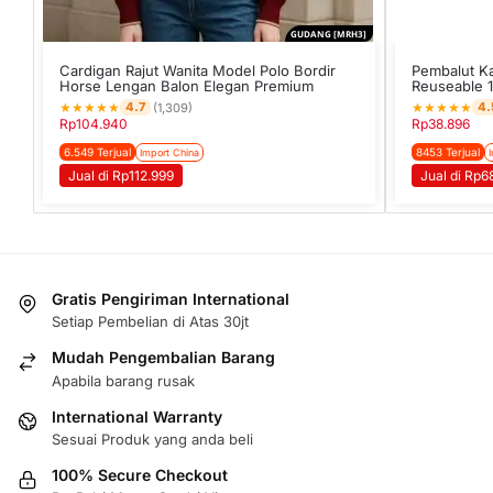
GUDANG [MRH3]
Cardigan Rajut Wanita Model Polo Bordir
Pembalut Ka
Horse Lengan Balon Elegan Premium
Reuseable 
★
★
★
★
★
★
★
★
★
★
4.7
4.
(1,309)
Rp
104.940
Rp
38.896
6.549 Terjual
8453 Terjual
Import China
Jual di Rp112.999
Jual di Rp6
Gratis Pengiriman International
Setiap Pembelian di Atas 30jt
Mudah Pengembalian Barang
Apabila barang rusak
International Warranty
Sesuai Produk yang anda beli
100% Secure Checkout