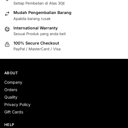
Setiap Pembelian di Atas 30jt
Mudah Pengembalian Barang
Apabila barang rusak
International Warranty
Sesuai Produk yang anda beli
100% Secure Checkout
PayPal / MasterCard / Visa
ABOUT
Company
Orders
Quality
Privacy Policy
Gift Cards
HELP