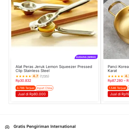
GUDANG [MRH2]
Alat Peras Jeruk Lemon Squeezer Pressed
Panci Korea
Clip Stainless Steel
Karat
★
★
★
★
★
★
★
★
★
★
4.7
4.
(1,135)
Rp
30.832
Rp
87.280
–
R
3.786 Terjual
1.546 Terjual
Import China
Jual di Rp80.000
Jual di Rp1
Gratis Pengiriman International