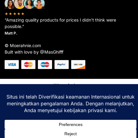
★★★★★
“Amazing quality products for prices I didn’t think were
possible.”
Matt P.
© Moerahnie.com
Built with love by @MasGhifff
Moerahnie.com
dipantau secara real-time oleh
Google Analytics
untuk memastikan
pengalaman belanja terbaik Anda.