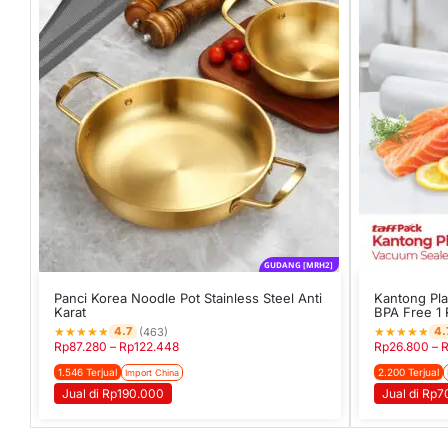
GUDANG [MRH2]
Panci Korea Noodle Pot Stainless Steel Anti
Kantong Pla
Karat
BPA Free 1 
★
★
★
★
★
★
★
★
★
★
4.7
4.
(463)
Rp
87.280
–
Rp
122.448
Rp
26.800
–
1.546 Terjual
2.200 Terjual
Import China
Jual di Rp190.000
Jual di Rp