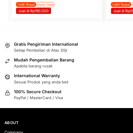
1.546 Terjual
1.460 Terjual
Import China
Jual di Rp190.000
Jual di Rp
Gratis Pengiriman International
Setiap Pembelian di Atas 30jt
Mudah Pengembalian Barang
Apabila barang rusak
International Warranty
Sesuai Produk yang anda beli
100% Secure Checkout
PayPal / MasterCard / Visa
ABOUT
Company