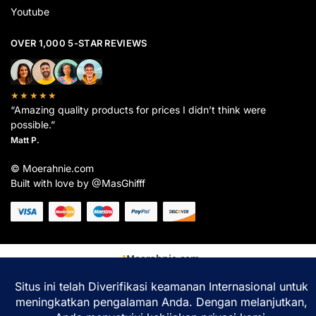
Youtube
OVER 1,000 5-STAR REVIEWS
★★★★★
“Amazing quality products for prices I didn’t think were
possible.”
Matt P.
© Moerahnie.com
Built with love by @MasGhifff
Moerahnie.com
dipantau secara real-time oleh
Google Analytics
untuk memastikan
pengalaman belanja terbaik Anda.