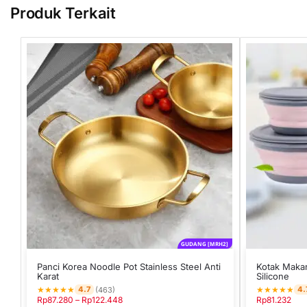
Produk Terkait
GUDANG [MRH2]
Panci Korea Noodle Pot Stainless Steel Anti
Kotak Makan
Karat
Silicone
★
★
★
★
★
★
★
★
★
★
4.7
4.
(463)
Rp
87.280
–
Rp
122.448
Rp
81.232