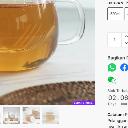
UKURAN
:
320ml
Bagikan 
Stok Terbat
02
:
0
GUDANG [MRH2]
Days
Hour
Catatan:
P
Pelanggan 
nya, jika 