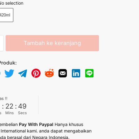
No selection
420ml
Tambah ke keranjang
Produk:
as !!
6
:
22
:
49
s
Mins
Secs
embelian
Pay With Paypal
Hanya khusus
International kami. anda dapat mengabaikan
anda berasal dari Negara Indonesia.