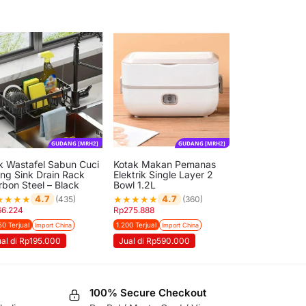
GUDANG [MRH2]
GUDANG [MRH2]
k Wastafel Sabun Cuci
Kotak Makan Pemanas
ing Sink Drain Rack
Elektrik Single Layer 2
rbon Steel – Black
Bowl 1.2L
★
★
★
★
★
★
★
★
★
4.7
4.7
(435)
(360)
66.224
Rp
275.888
50 Terjual
1.200 Terjual
Import China
Import China
ual di Rp195.000
Jual di Rp590.000
100% Secure Checkout