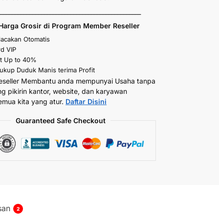
_________________________________________________
Harga Grosir di Program Member Reseller
elacakan Otomatis
d VIP
t Up to 40%
kup Duduk Manis terima Profit
eseller Membantu anda mempunyai Usaha tanpa
ng pikirin kantor, website, dan karyawan
emua kita yang atur.
Daftar Disini
Guaranteed Safe Checkout
san
2