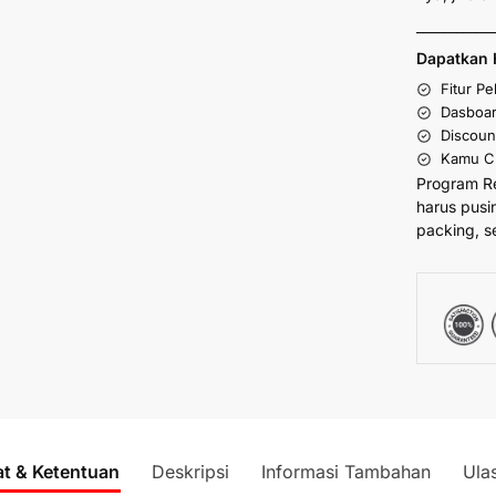
___________
Dapatkan 
Fitur P
Dasboar
Discoun
Kamu Cu
Program R
harus pusi
packing, s
at & Ketentuan
Deskripsi
Informasi Tambahan
Ula