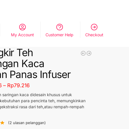
My Account
Customer Help
Checkout
kir Teh
ngan Kaca
n Panas Infuser
6
–
Rp
79.216
h saringan kaca didesain khusus untuk
kebutuhan para pencinta teh, memungkinkan
kstraksi rasa dari teh,atau rempah-rempah
(
2
ulasan pelanggan)