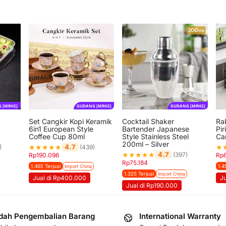
 [MRH2]
GUDANG [MRH2]
GUDANG [MRH2]
Set Cangkir Kopi Keramik
Cocktail Shaker
Ra
6in1 European Style
Bartender Japanese
Pir
Coffee Cup 80ml
Style Stainless Steel
Ca
200ml – Silver
★
★
★
★
★
★
4.7
)
(439)
★
★
★
★
★
4.7
(397)
Rp
190.096
Rp
Rp
75.184
1.465 Terjual
1.4
Import China
1.325 Terjual
Import China
Jual di Rp400.000
J
Jual di Rp190.000
ah Pengembalian Barang
International Warranty