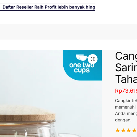
ar Reseller Raih Profit lebih banyak hingga 500%
Cari
Cang
Sari
Taha
Rp
73.61
Cangkir te
memenuhi 
Anda menge
dengan.