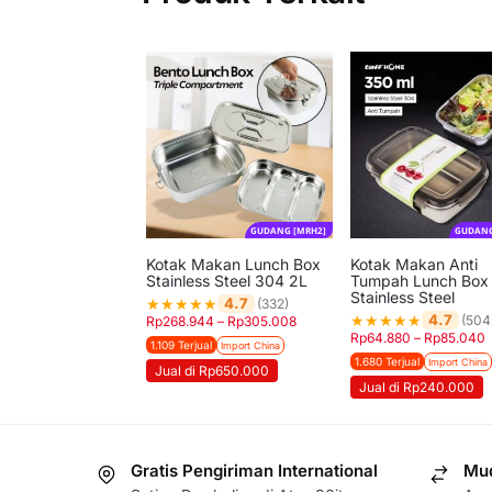
GUDANG [MRH2]
GUDANG
Kotak Makan Lunch Box
Kotak Makan Anti
Stainless Steel 304 2L
Tumpah Lunch Box
Stainless Steel
★
★
★
★
★
4.7
(332)
★
★
★
★
★
4.7
(504
Rp
268.944
–
Rp
305.008
Rp
64.880
–
Rp
85.040
1.109 Terjual
Import China
1.680 Terjual
Import China
Jual di Rp650.000
Jual di Rp240.000
Gratis Pengiriman International
Mud