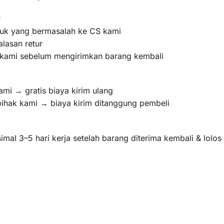
r
oduk yang bermasalah ke CS kami
lasan retur
m kami sebelum mengirimkan barang kembali
ami → gratis biaya kirim ulang
pihak kami → biaya kirim ditanggung pembeli
mal 3–5 hari kerja setelah barang diterima kembali & lolo