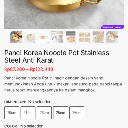
GUDANG [MRH2]
Panci Korea Noodle Pot Stainless
Steel Anti Karat
Rp
87.280
–
Rp
122.448
Panci Korea Noodle Pot ini hadir dengan desain yang
memungkinkan Anda untuk makan langsung pada panci tanpa
harus repot menuangkannya ke dalam mangkok.
No selection
DIMENSION
:
19cm
21cm
23cm
25cm
26cm
No selection
COLOR
: