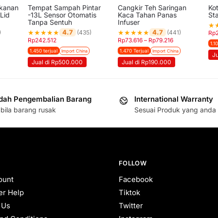
akanan
Tempat Sampah Pintar
Cangkir Teh Saringan
Ko
 Lid
-13L Sensor Otomatis
Kaca Tahan Panas
St
Tanpa Sentuh
Infuser
★
★
★
★
★
★
★
★
★
★
★
4.7
4.7
)
(435)
(441)
Rp
Rp
242.512
Rp
73.616
–
Rp
79.216
1.1
1.450 terjual
1.470 Terjual
Import China
Import China
J
Jual di Rp500.000
Jual di Rp190.000
ah Pengembalian Barang
International Warranty
bila barang rusak
Sesuai Produk yang anda 
FOLLOW
ount
Facebook
r Help
Tiktok
 Us
Twitter