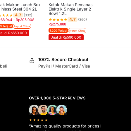
tak Makan Lunch Box
Kotak Makan Pemanas
ainless Steel 304 2L
Elektrik Single Layer 2
Bowl 1.2L
★
★
★
★
4.7
(332)
★
★
★
★
★
4.7
(360)
268.944
–
Rp
305.008
Rp
275.888
09 Terjual
Import China
1.200 Terjual
Import China
ual di Rp650.000
Jual di Rp590.000
100% Secure Checkout
beli
PayPal / MasterCard / Visa
OVER 1,000 5-STAR REVIEWS
★★★★★
“Amazing quality products for prices I