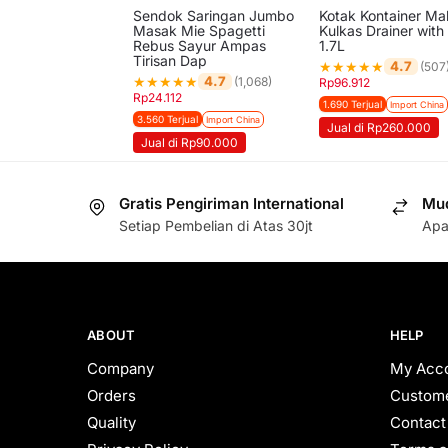
Sendok Saringan Jumbo
Kotak Kontainer M
Masak Mie Spagetti
Kulkas Drainer with
Rebus Sayur Ampas
1.7L
Tirisan Dap
★
★
★
★
★
4.7
(507
★
★
★
★
★
4.7
(1,068)
Rp
96.912
Rp
24.112
1.690 Terjual
Import China
3.560 Terjual
Import China
Jual di Rp260.000
Jual di Rp90.000
Gratis Pengiriman International
Mud
Setiap Pembelian di Atas 30jt
Apa
ABOUT
HELP
Company
My Acc
Orders
Custome
Quality
Contact