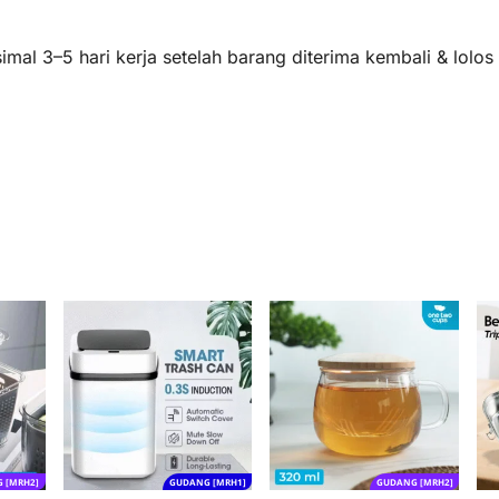
mal 3–5 hari kerja setelah barang diterima kembali & lolo
 [MRH2]
GUDANG [MRH1]
GUDANG [MRH2]