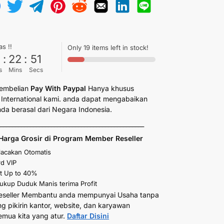
as !!
Only 19 items left in stock!
6
:
22
:
50
s
Mins
Secs
embelian
Pay With Paypal
Hanya khusus
International kami. anda dapat mengabaikan
anda berasal dari Negara Indonesia.
_________________________________________________
Harga Grosir di Program Member Reseller
elacakan Otomatis
d VIP
t Up to 40%
kup Duduk Manis terima Profit
eseller Membantu anda mempunyai Usaha tanpa
ng pikirin kantor, website, dan karyawan
emua kita yang atur.
Daftar Disini