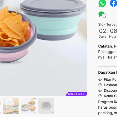
Stok Terbat
02
:
0
Days
Hour
Catatan:
P
Pelanggan 
nya, jika 
___________
Dapatkan 
Fitur P
Dasboar
Discoun
GUDANG [MRH2]
Kamu Cu
Program R
harus pusi
packing, s