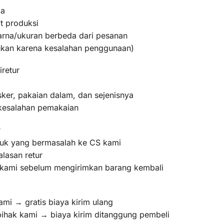
ma
t produksi
warna/ukuran berbeda dari pesanan
bukan karena kesalahan penggunaan)
iretur
ker, pakaian dalam, dan sejenisnya
 kesalahan pemakaian
r
oduk yang bermasalah ke CS kami
lasan retur
m kami sebelum mengirimkan barang kembali
ami → gratis biaya kirim ulang
pihak kami → biaya kirim ditanggung pembeli