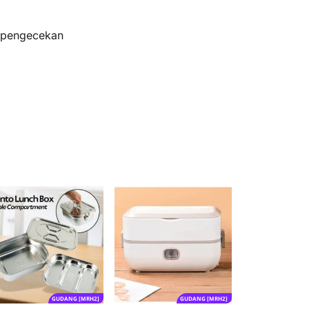
s pengecekan
GUDANG [MRH2]
GUDANG [MRH2]