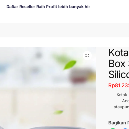
ftar Reseller Raih Profit lebih banyak hingga 500%
Cari
Kot
Box 
Sili
Rp
81.23
Kotak
And
ataupun
Bagikan 