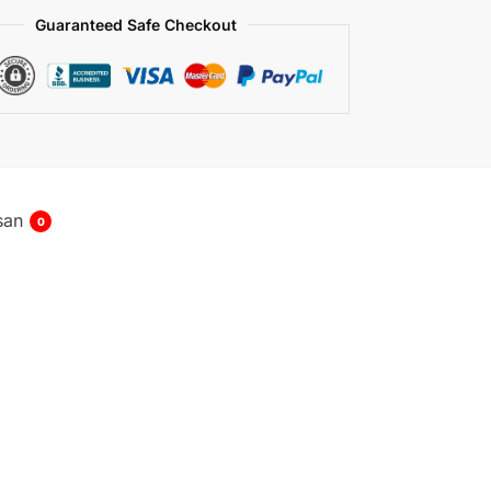
Guaranteed Safe Checkout
san
0