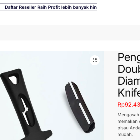
ftar Reseller Raih Profit lebih banyak hingga 500%
Cari
Peng
Doub
Dia
Knif
Rp
92.4
Mengasah 
memakan w
pisau And
mudah.