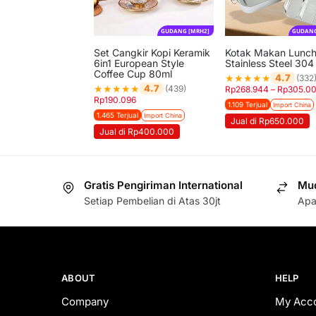
GUDANG [MRH2]
GUDANG
Set Cangkir Kopi Keramik
Kotak Makan Lunch
6in1 European Style
Stainless Steel 304
Coffee Cup 80ml
★
★
★
★
★
4.7
(332
★
★
★
★
★
4.7
(439)
Rp
268.944
–
Rp
305.0
Rp
190.096
1.109 Terjual
Import China
1.465 Terjual
Import China
Jual di Rp650.000
Jual di Rp400.000
Gratis Pengiriman International
Mud
Setiap Pembelian di Atas 30jt
Apa
ABOUT
HELP
Company
My Acc