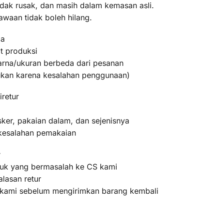
idak rusak, dan masih dalam kemasan asli.
awaan tidak boleh hilang.
ma
t produksi
warna/ukuran berbeda dari pesanan
bukan karena kesalahan penggunaan)
iretur
ker, pakaian dalam, dan sejenisnya
 kesalahan pemakaian
r
oduk yang bermasalah ke CS kami
lasan retur
m kami sebelum mengirimkan barang kembali