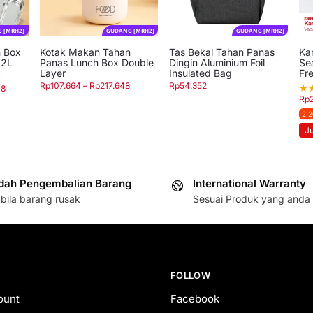
 [MRH2]
GUDANG [MRH2]
GUDANG [MRH2]
 Box
Kotak Makan Tahan
Tas Bekal Tahan Panas
Ka
 2L
Panas Lunch Box Double
Dingin Aluminium Foil
Se
Layer
Insulated Bag
Fre
)
Rp
107.664
–
Rp
217.648
Rp
54.352
★
08
Rp
2.2
J
ah Pengembalian Barang
International Warranty
bila barang rusak
Sesuai Produk yang anda 
FOLLOW
ount
Facebook