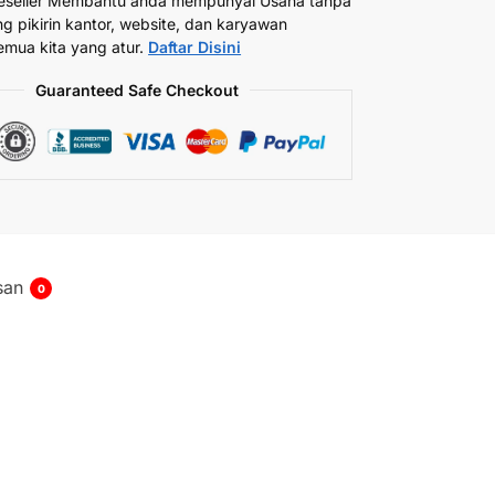
eseller Membantu anda mempunyai Usaha tanpa
ng pikirin kantor, website, dan karyawan
emua kita yang atur.
Daftar Disini
Guaranteed Safe Checkout
san
0