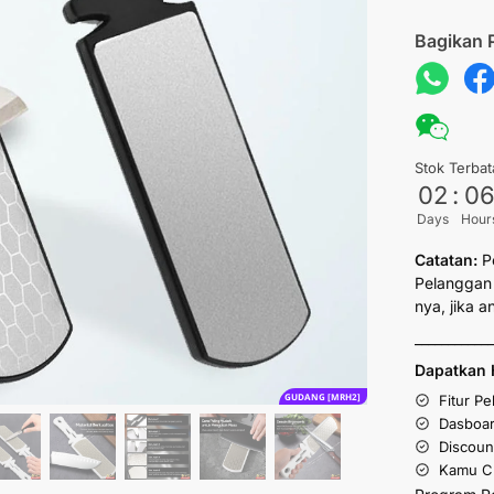
Bagikan 
Stok Terbat
02
:
0
Days
Hour
Catatan:
P
Pelanggan 
nya, jika 
___________
Dapatkan 
GUDANG [MRH2]
Fitur P
Dasboar
Discoun
Kamu Cu