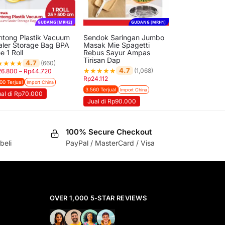
GUDANG [MRH2]
GUDANG [MRH1]
ntong Plastik Vacuum
Sendok Saringan Jumbo
aler Storage Bag BPA
Masak Mie Spagetti
e 1 Roll
Rebus Sayur Ampas
Tirisan Dap
★
★
★
★
4.7
(660)
★
★
★
★
★
4.7
(1,068)
26.800
–
Rp
44.720
Rp
24.112
00 Terjual
Import China
3.560 Terjual
Import China
ual di Rp70.000
Jual di Rp90.000
100% Secure Checkout
beli
PayPal / MasterCard / Visa
OVER 1,000 5-STAR REVIEWS