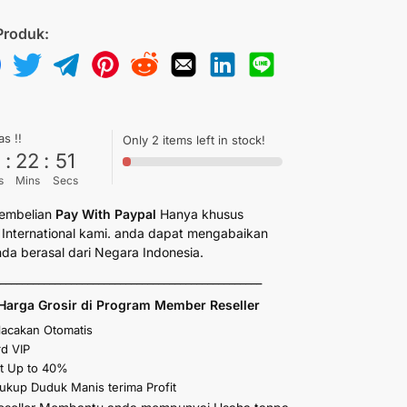
Produk:
as !!
Only 2 items left in stock!
6
:
22
:
50
s
Mins
Secs
embelian
Pay With Paypal
Hanya khusus
International kami. anda dapat mengabaikan
anda berasal dari Negara Indonesia.
_________________________________________________
Harga Grosir di Program Member Reseller
elacakan Otomatis
d VIP
t Up to 40%
kup Duduk Manis terima Profit