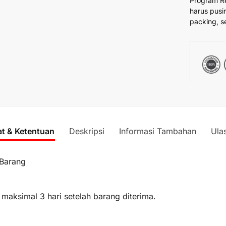
Program R
harus pusi
packing, s
at & Ketentuan
Deskripsi
Informasi Tambahan
Ula
 Barang
 maksimal 3 hari setelah barang diterima.