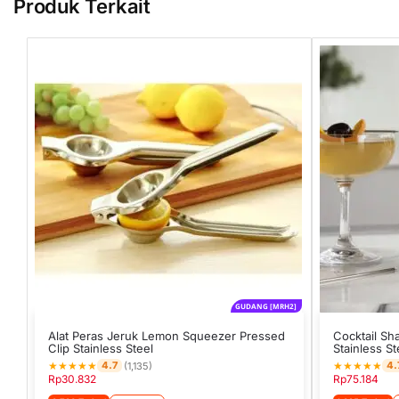
Produk Terkait
GUDANG [MRH2]
Alat Peras Jeruk Lemon Squeezer Pressed
Cocktail Sh
Clip Stainless Steel
Stainless St
★
★
★
★
★
★
★
★
★
★
4.7
4.
(1,135)
Rp
30.832
Rp
75.184