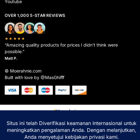
Youtube
OVER 1,000 5-STAR REVIEWS
★★★★★
“Amazing quality products for prices I didn’t think were
possible.”
Matt P.
© Moerahnie.com
Built with love by @MasGhifff
Moerahnie.com
dipantau secara real-time oleh
Google Analytics
untuk memastikan
pengalaman belanja terbaik Anda.