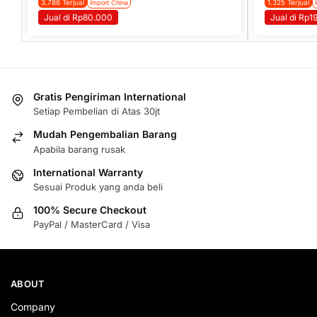
3.786 Terjual
1.325 Terjual
Import China
Jual di Rp80.000
Jual di Rp1
Gratis Pengiriman International
Setiap Pembelian di Atas 30jt
Mudah Pengembalian Barang
Apabila barang rusak
International Warranty
Sesuai Produk yang anda beli
100% Secure Checkout
PayPal / MasterCard / Visa
ABOUT
Company