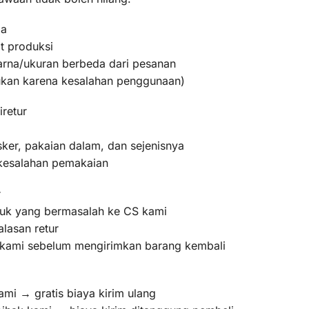
ma
t produksi
warna/ukuran berbeda dari pesanan
bukan karena kesalahan penggunaan)
iretur
ker, pakaian dalam, dan sejenisnya
 kesalahan pemakaian
r
oduk yang bermasalah ke CS kami
lasan retur
m kami sebelum mengirimkan barang kembali
ami → gratis biaya kirim ulang