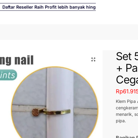
ar Reseller Raih Profit lebih banyak hingga 500%
Cari
Set 
+ Pa
Cega
Rp
61.91
Klem Pipa 
cengkerama
menarik, s
pipa.
Bagikan 