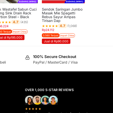
GUDANG [MRH2]
GUDANG [MRH1]
k Wastafel Sabun Cuci
Sendok Saringan Jumbo
ing Sink Drain Rack
Masak Mie Spagetti
rbon Steel – Black
Rebus Sayur Ampas
Tirisan Dap
★
★
★
★
4.7
(435)
★
★
★
★
★
4.7
(1,068)
66.224
Rp
24.112
50 Terjual
Import China
3.560 Terjual
Import China
ual di Rp195.000
Jual di Rp90.000
100% Secure Checkout
beli
PayPal / MasterCard / Visa
OVER 1,000 5-STAR REVIEWS
★★★★★