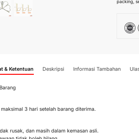
packing, s
at & Ketentuan
Deskripsi
Informasi Tambahan
Ula
 Barang
 maksimal 3 hari setelah barang diterima.
idak rusak, dan masih dalam kemasan asli.
awaan tidak boleh hilang.