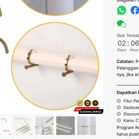
Stok Terbat
02
:
0
Days
Hour
Catatan:
P
Pelanggan 
nya, jika 
___________
Dapatkan 
Fitur P
Dasboar
GUDANG [MRH3]
Discoun
Kamu Cu
Program R
harus pusi