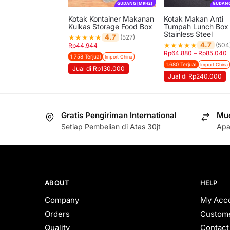
GUDANG [MRH2]
GUDANG
Kotak Kontainer Makanan
Kotak Makan Anti
Kulkas Storage Food Box
Tumpah Lunch Box
Stainless Steel
★
★
★
★
★
4.7
(527)
★
★
★
★
★
4.7
(504
Rp
44.944
Rp
64.880
–
Rp
85.040
1.758 Terjual
Import China
1.680 Terjual
Import China
Jual di Rp130.000
Jual di Rp240.000
Gratis Pengiriman International
Mud
Setiap Pembelian di Atas 30jt
Apa
ABOUT
HELP
Company
My Acc
Orders
Custome
Quality
Contact