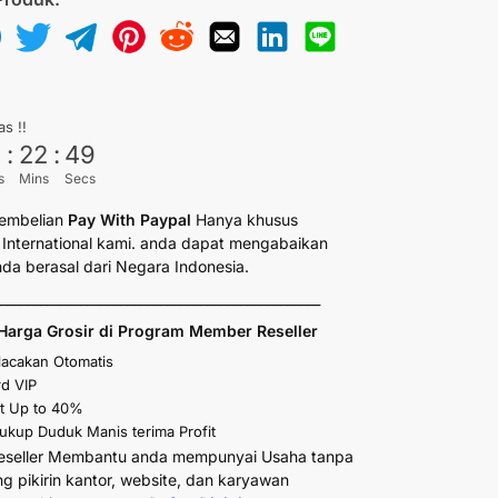
as !!
6
:
22
:
49
s
Mins
Secs
embelian
Pay With Paypal
Hanya khusus
International kami. anda dapat mengabaikan
anda berasal dari Negara Indonesia.
_________________________________________________
Harga Grosir di Program Member Reseller
elacakan Otomatis
d VIP
t Up to 40%
kup Duduk Manis terima Profit
eseller Membantu anda mempunyai Usaha tanpa
ng pikirin kantor, website, dan karyawan