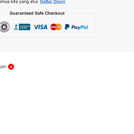
emua kita yang atur.
Daftar Disini
Guaranteed Safe Checkout
san
0