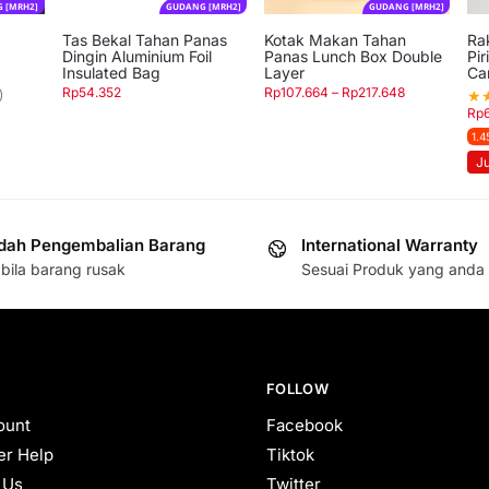
 [MRH2]
GUDANG [MRH2]
GUDANG [MRH2]
Tas Bekal Tahan Panas
Kotak Makan Tahan
Ra
Dingin Aluminium Foil
Panas Lunch Box Double
Pir
Insulated Bag
Layer
Ca
Rp
54.352
Rp
107.664
–
Rp
217.648
★
)
Rp
1.4
J
ah Pengembalian Barang
International Warranty
bila barang rusak
Sesuai Produk yang anda 
FOLLOW
ount
Facebook
r Help
Tiktok
 Us
Twitter