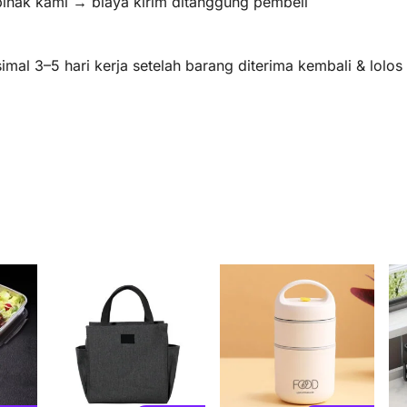
pihak kami → biaya kirim ditanggung pembeli
mal 3–5 hari kerja setelah barang diterima kembali & lolo