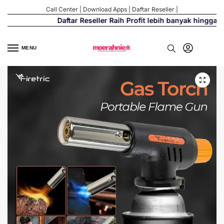
Call Center
|
Download Apps
|
Daftar Reseller
|
Daftar Reseller Raih Profit lebih banyak hingga 50
MENU