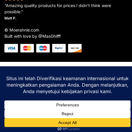
“Amazing quality products for prices I didn’t think were
possible.”
Matt P.
© Moerahnie.com
Built with love by @MasGhifff
Moerahnie.com
dipantau secara real-time oleh
Google Analytics
untuk memastikan
pengalaman belanja terbaik Anda.
Home
Shop
Lacak
Help
Login