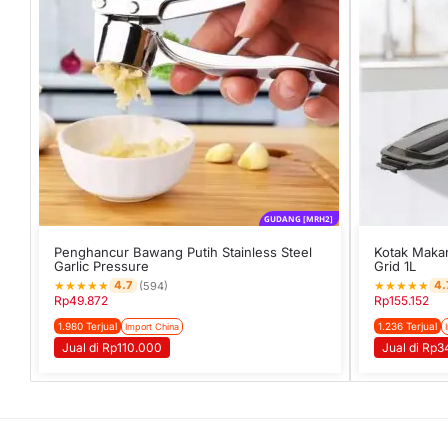
GUDANG [MRH2]
Penghancur Bawang Putih Stainless Steel
Kotak Makan
Garlic Pressure
Grid 1L
★
★
★
★
★
★
★
★
★
★
4.7
4.
(594)
Rp
49.872
Rp
155.152
1.980 Terjual
1.236 Terjual
Import China
Jual di Rp110.000
Jual di Rp