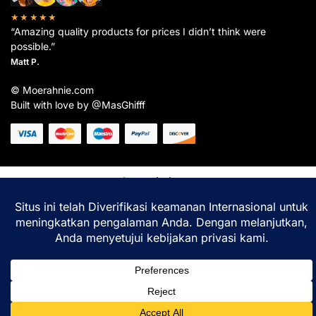
★★★★★
“Amazing quality products for prices I didn’t think were
possible.”
Matt P.
© Moerahnie.com
Built with love by @MasGhifff
Moerahnie.com
dipantau secara real-time oleh
Google Analytics
untuk memastikan
pengalaman belanja terbaik Anda.