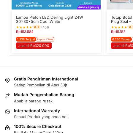
GUDANG [MRH2]
Lampu Plafon LED Ceiling Light 24W
Tutup Botol
30x30x5cm Cool White
Plug Seal – 
★
★
★
★
★
★
★
★
★
★
4.7
4.
(401)
Rp
153.584
Rp
15.152
1.338 Terjual
6.230 Terjual
Import China
Jual di Rp320.000
Jual di Rp
Gratis Pengiriman International
Setiap Pembelian di Atas 30jt
Mudah Pengembalian Barang
Apabila barang rusak
International Warranty
Sesuai Produk yang anda beli
100% Secure Checkout
PayPal / MasterCard / Visa