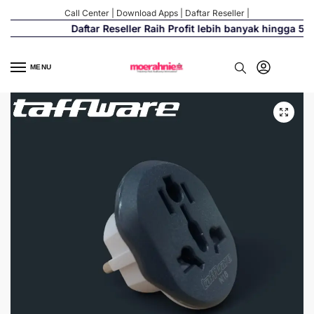
Call Center
|
Download Apps
|
Daftar Reseller
|
Daftar Reseller Raih Profit lebih banyak hingga 500
MENU