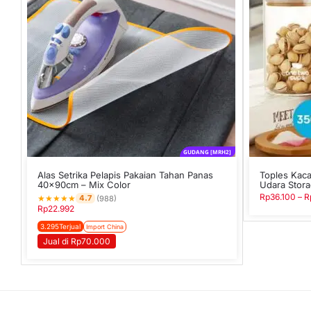
GUDANG [MRH2]
Alas Setrika Pelapis Pakaian Tahan Panas
Toples Kac
40x90cm – Mix Color
Udara Stora
Rp
36.100
–
R
★
★
★
★
★
4.7
(988)
Rp
22.992
3.295Terjual
Import China
Jual di Rp70.000