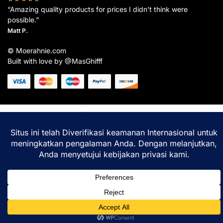
“Amazing quality products for prices I didn’t think were
possible.”
Matt P.
© Moerahnie.com
Built with love by @MasGhifff
Moerahnie.com
dipantau secara real-time oleh
Google Analytics
untuk memastikan
pengalaman belanja terbaik Anda.
Home
Shop
Lacak
Help
Login