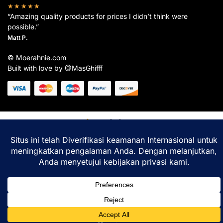
★★★★★
“Amazing quality products for prices I didn’t think were
possible.”
Matt P.
© Moerahnie.com
Built with love by @MasGhifff
Moerahnie.com
dipantau secara real-time oleh
Google Analytics
untuk memastikan
pengalaman belanja terbaik Anda.