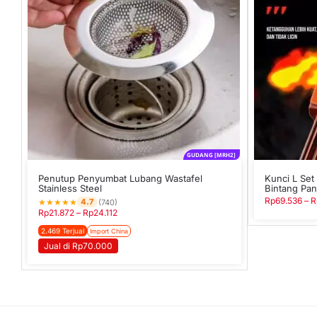
GUDANG [MRH2]
Penutup Penyumbat Lubang Wastafel
Kunci L Set
Stainless Steel
Bintang Pan
Rp
69.536
–
R
★
★
★
★
★
4.7
(740)
Rp
21.872
–
Rp
24.112
2.469 Terjual
Import China
Jual di Rp70.000