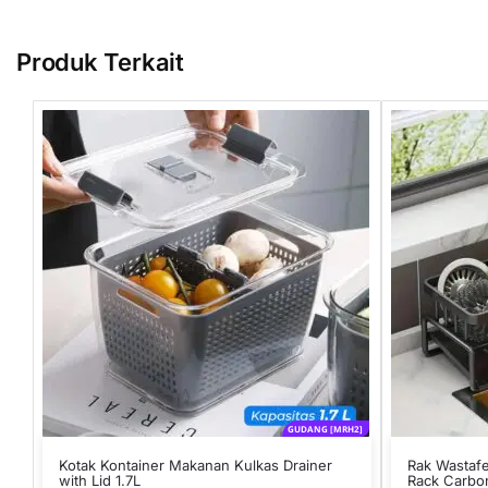
Produk Terkait
GUDANG [MRH2]
Kotak Kontainer Makanan Kulkas Drainer
Rak Wastafe
with Lid 1.7L
Rack Carbon