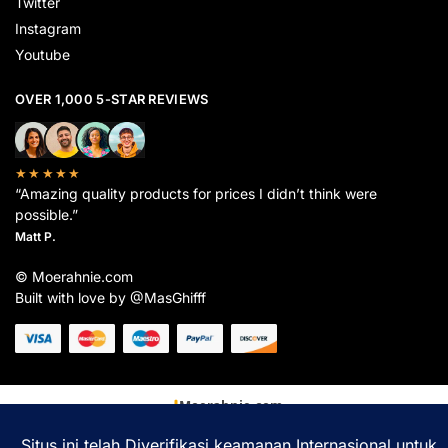
Twitter
Instagram
Youtube
OVER 1,000 5-STAR REVIEWS
★★★★★
“Amazing quality products for prices I didn’t think were
possible.”
Matt P.
© Moerahnie.com
Built with love by @MasGhifff
Moerahnie.com
dipantau secara real-time oleh
Google Analytics
untuk memastikan
pengalaman belanja terbaik Anda.