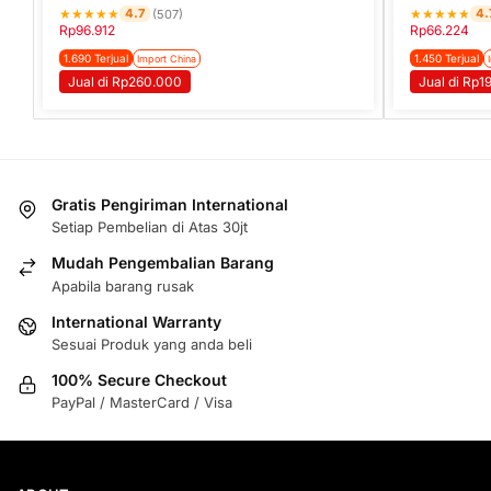
★
★
★
★
★
★
★
★
★
★
4.7
4.
(507)
Rp
96.912
Rp
66.224
1.690 Terjual
1.450 Terjual
Import China
Jual di Rp260.000
Jual di Rp1
Gratis Pengiriman International
Setiap Pembelian di Atas 30jt
Mudah Pengembalian Barang
Apabila barang rusak
International Warranty
Sesuai Produk yang anda beli
100% Secure Checkout
PayPal / MasterCard / Visa