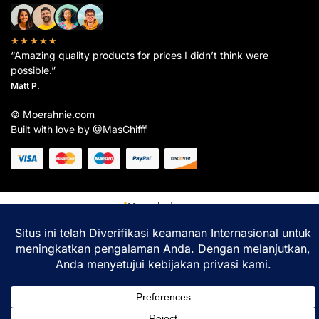
★★★★★
“Amazing quality products for prices I didn’t think were
possible.”
Matt P.
© Moerahnie.com
Built with love by @MasGhifff
Moerahnie.com
dipantau secara real-time oleh
Google Analytics
untuk memastikan
pengalaman belanja terbaik Anda.