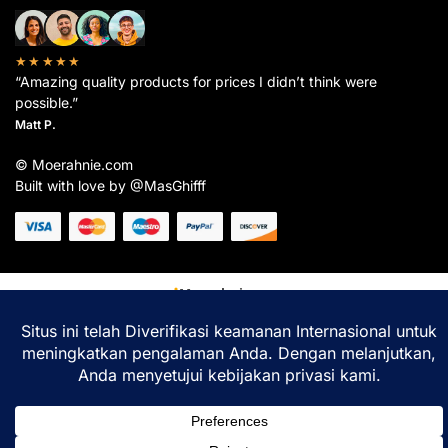
★★★★★
“Amazing quality products for prices I didn’t think were
possible.”
Matt P.
© Moerahnie.com
Built with love by @MasGhifff
Moerahnie.com
dipantau secara real-time oleh
Google Analytics
untuk memastikan
pengalaman belanja terbaik Anda.