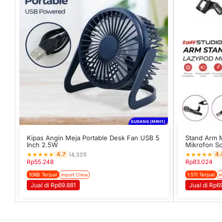
GUDANG [MRH1]
Kipas Angin Meja Portable Desk Fan USB 5
Stand Arm 
Inch 2.5W
Mikrofon Sc
★
★
★
★
★
★
★
★
★
★
4.7
4.
(4,331)
Rp
55.248
Rp
83.024
10RB Terjual
1.511 Terjual
Import China
I
Jual di Rp69.881
Jual di Rp6