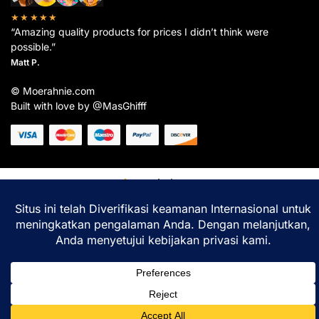
★★★★★
“Amazing quality products for prices I didn’t think were
possible.”
Matt P.
© Moerahnie.com
Built with love by @MasGhifff
Moerahnie.com
dipantau secara real-time oleh
Google Analytics
untuk memastikan
pengalaman belanja terbaik Anda.