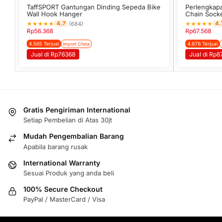
TaffSPORT Gantungan Dinding Sepeda Bike
Perlengkapa
Wall Hook Hanger
Chain Socke
★
★
★
★
★
★
★
★
★
★
4.7
4.
(684)
Rp
56.368
Rp
67.568
4.565 Terjual
4.676 Terjual
Import China
Jual di Rp76368
Jual di Rp8
Gratis Pengiriman International
Setiap Pembelian di Atas 30jt
Mudah Pengembalian Barang
Apabila barang rusak
International Warranty
Sesuai Produk yang anda beli
100% Secure Checkout
PayPal / MasterCard / Visa