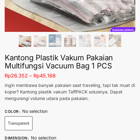
GUDANG [MRH2]
Kantong Plastik Vakum Pakaian
Multifungsi Vacuum Bag 1 PCS
Rp
26.352
–
Rp
45.168
Ingin membawa banyak pakaian saat traveling, tapi tak muat di
koper? Kantong plastik vakum TaffPACK solusinya. Dapat
mengurangi volume udara pada pakaian.
No selection
COLOR
:
Transparent
No selection
DIMENSION
: