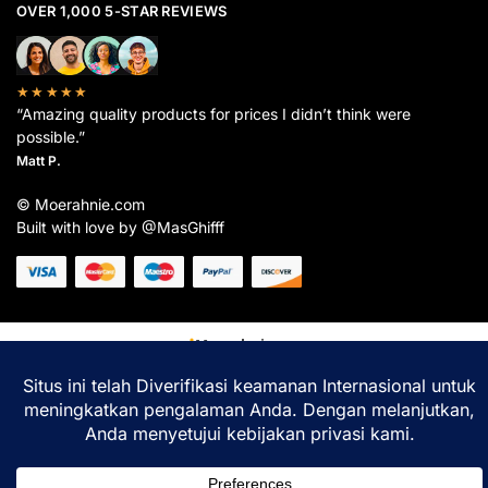
OVER 1,000 5-STAR REVIEWS
★★★★★
“Amazing quality products for prices I didn’t think were
possible.”
Matt P.
© Moerahnie.com
Built with love by @MasGhifff
Moerahnie.com
dipantau secara real-time oleh
Google Analytics
untuk memastikan
pengalaman belanja terbaik Anda.