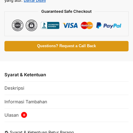
yang atur.
Daftar Disini
Guaranteed Safe Checkout
Questions? Request a Call Back
Syarat & Ketentuan
Deskripsi
Informasi Tambahan
Ulasan
0
🔁 Syarat & Ketentuan Retur Barang