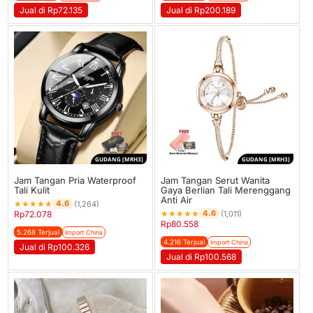
Jual di Rp72.135
Jual di Rp200.189
GUDANG [MRH3]
GUDANG [MRH3]
Jam Tangan Pria Waterproof
Jam Tangan Serut Wanita
Tali Kulit
Gaya Berlian Tali Merenggang
Anti Air
★
★
★
★
★
4.6
(1,264)
★
★
★
★
★
4.6
Rp
72.078
(1,011)
Rp
80.558
5.268 Terjual
Import China
4.216 Terjual
Import China
Jual di Rp100.326
Jual di Rp100.568