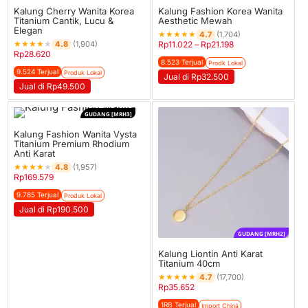
Kalung Cherry Wanita Korea
Kalung Fashion Korea Wanita
Titanium Cantik, Lucu &
Aesthetic Mewah
Elegan
★
★
★
★
★
4.7
(1,704)
★
★
★
★
★
4.8
(1,904)
Rp
11.022
–
Rp
21.198
Rp
28.620
8.523 Terjual
Prodk Lokal
9.524 Terjual
Produk Lokal
Jual di Rp32.500
Jual di Rp49.500
GUDANG [MRH3]
Kalung Fashion Wanita Vysta
Titanium Premium Rhodium
Anti Karat
★
★
★
★
★
4.8
(1,957)
Rp
169.579
9.785 Terjual
Produk Lokal
Jual di Rp190.500
GUDANG [MRH2]
Kalung Liontin Anti Karat
Titanium 40cm
★
★
★
★
★
4.7
(17,700)
Rp
35.652
1RB Terjual
Import China