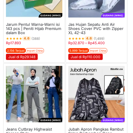
GUDANG [MRH3]
GUDANG [MRH2]
Jarum Pentul Warna-Warni isi
Jas Hujan Sepatu Anti Air
143 pcs | Peniti Hijab Premium
Shoes Cover PVC with Zipper
dalam Box
XL 42-43
★
★
★
★
★
★
★
★
★
★
4.6
4.6
(388)
(1,499)
Rp
17.893
Rp
32.870
–
Rp
45.400
2.156 Terjual
5.999 Terjual
Import China
Import China
Jual di Rp29.148
Jual di Rp110.000
GUDANG [MRH3]
GUDANG [MRH2]
Jeans Cutbray Highwaist
Jubah Apron Pangkas Rambut