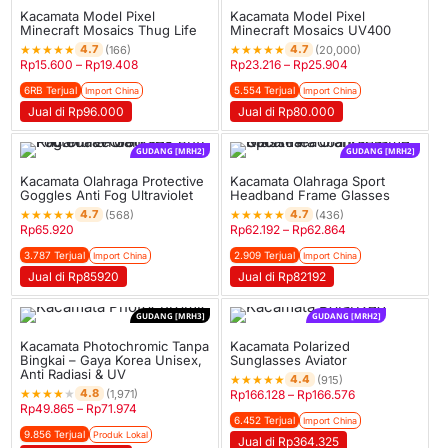
Kacamata Model Pixel
Kacamata Model Pixel
Minecraft Mosaics Thug Life
Minecraft Mosaics UV400
★
★
★
★
★
★
★
★
★
★
4.7
4.7
(166)
(20,000)
Rp
15.600
–
Rp
19.408
Rp
23.216
–
Rp
25.904
6RB Terjual
5.554 Terjual
Import China
Import China
Jual di Rp96.000
Jual di Rp80.000
GUDANG [MRH2]
GUDANG [MRH2]
Kacamata Olahraga Protective
Kacamata Olahraga Sport
Goggles Anti Fog Ultraviolet
Headband Frame Glasses
★
★
★
★
★
★
★
★
★
★
4.7
4.7
(568)
(436)
Rp
65.920
Rp
62.192
–
Rp
62.864
3.787 Terjual
2.909 Terjual
Import China
Import China
Jual di Rp85920
Jual di Rp82192
GUDANG [MRH3]
GUDANG [MRH2]
Kacamata Photochromic Tanpa
Kacamata Polarized
Bingkai – Gaya Korea Unisex,
Sunglasses Aviator
Anti Radiasi & UV
★
★
★
★
★
4.4
(915)
★
★
★
★
★
4.8
(1,971)
Rp
166.128
–
Rp
166.576
Rp
49.865
–
Rp
71.974
6.452 Terjual
Import China
9.856 Terjual
Produk Lokal
Jual di Rp364.325