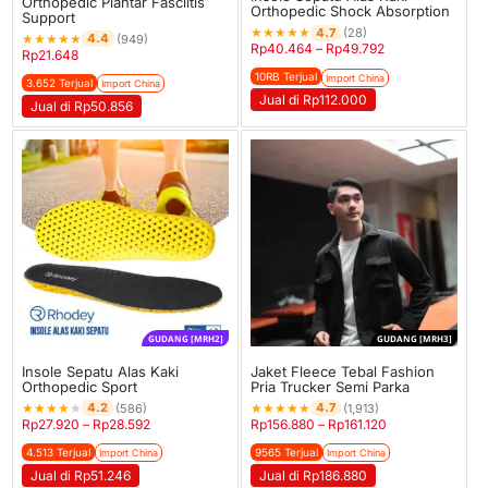
Orthopedic Plantar Fasciitis
Orthopedic Shock Absorption
Support
★
★
★
★
★
4.7
(28)
★
★
★
★
★
4.4
(949)
Rp
40.464
–
Rp
49.792
Rp
21.648
10RB Terjual
Import China
3.652 Terjual
Import China
Jual di Rp112.000
Jual di Rp50.856
GUDANG [MRH2]
GUDANG [MRH3]
Insole Sepatu Alas Kaki
Jaket Fleece Tebal Fashion
Orthopedic Sport
Pria Trucker Semi Parka
★
★
★
★
★
★
★
★
★
★
4.2
4.7
(586)
(1,913)
Rp
27.920
–
Rp
28.592
Rp
156.880
–
Rp
161.120
4.513 Terjual
9565 Terjual
Import China
Import China
Jual di Rp51.246
Jual di Rp186.880