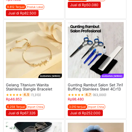
Jual di Rp50.080
9.812 Terjual
Produk Lokal
Jual di Rp82.500
GUDANG [MRH3]
GUDANG [MRH2]
Gelang Titanium Wanita
Gunting Rambut Salon Set 7in1
Stainless Bangle Bracelet
Buffing Stainlees Steel 4Cr13
★
★
★
★
★
★
★
★
★
★
4.5
4.7
(1,313)
(63,000)
Rp
46.852
Rp
98.480
6.258 Terjual
3.010 terjual
Import China
Import China
Jual di Rp67.326
Jual di Rp252.000