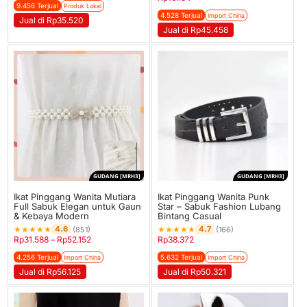
9.456 Terjual
Produk Lokal
4.528 Terjual
Import China
Jual di Rp35.520
Jual di Rp45.458
GUDANG [MRH3]
GUDANG [MRH3]
Ikat Pinggang Wanita Mutiara
Ikat Pinggang Wanita Punk
Full Sabuk Elegan untuk Gaun
Star – Sabuk Fashion Lubang
& Kebaya Modern
Bintang Casual
★
★
★
★
★
★
★
★
★
★
4.6
4.7
(851)
(166)
Rp
31.588
–
Rp
52.152
Rp
38.372
4.256 Terjual
5.632 Terjual
Import China
Import China
Jual di Rp56.125
Jual di Rp50.321