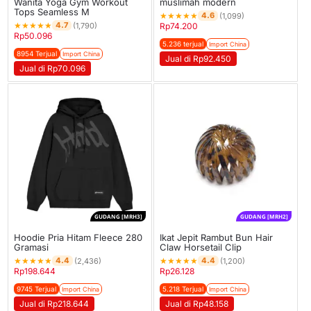
Wanita Yoga Gym Workout
muslimah modern
Tops Seamless M
★
★
★
★
★
4.6
(1,099)
★
★
★
★
★
4.7
(1,790)
Rp
74.200
Rp
50.096
5.236 terjual
Import China
8954 Terjual
Import China
Jual di Rp92.450
Jual di Rp70.096
GUDANG [MRH3]
GUDANG [MRH2]
Hoodie Pria Hitam Fleece 280
Ikat Jepit Rambut Bun Hair
Gramasi
Claw Horsetail Clip
★
★
★
★
★
★
★
★
★
★
4.4
4.4
(2,436)
(1,200)
Rp
198.644
Rp
26.128
9745 Terjual
5.218 Terjual
Import China
Import China
Jual di Rp218.644
Jual di Rp48.158