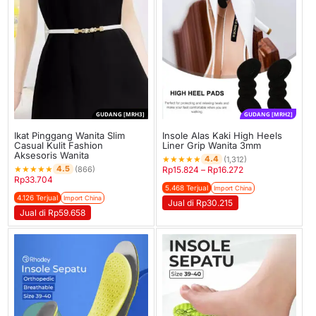
GUDANG [MRH3]
GUDANG [MRH2]
Ikat Pinggang Wanita Slim
Insole Alas Kaki High Heels
Casual Kulit Fashion
Liner Grip Wanita 3mm
Aksesoris Wanita
★
★
★
★
★
4.4
(1,312)
★
★
★
★
★
4.5
(866)
Rp
15.824
–
Rp
16.272
Rp
33.704
5.468 Terjual
Import China
4.126 Terjual
Import China
Jual di Rp30.215
Jual di Rp59.658