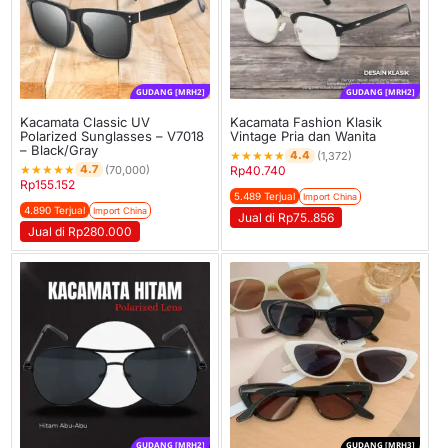
GUDANG [MRH2]
GUDANG [MRH2]
Kacamata Classic UV
Kacamata Fashion Klasik
Polarized Sunglasses – V7018
Vintage Pria dan Wanita
– Black/Gray
★
★
★
★
★
4.4
(1,372)
★
★
★
★
★
4.7
(70,000)
Rp
40.740
Rp
155.152
5.489 Terjual
Import China
4.890 Terjual
Import China
Jual di Rp75..856
Jual di Rp280.000
GUDANG [MRH2]
GUDANG [MRH3]