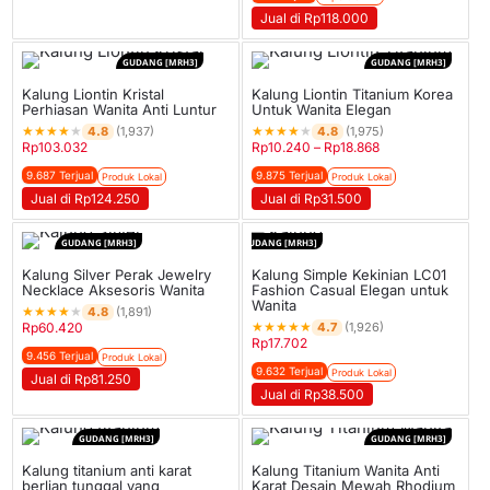
Jual di Rp118.000
GUDANG [MRH3]
GUDANG [MRH3]
Kalung Liontin Kristal
Kalung Liontin Titanium Korea
Perhiasan Wanita Anti Luntur
Untuk Wanita Elegan
★
★
★
★
★
★
★
★
★
★
4.8
4.8
(1,937)
(1,975)
Rp
103.032
Rp
10.240
–
Rp
18.868
9.687 Terjual
9.875 Terjual
Produk Lokal
Produk Lokal
Jual di Rp124.250
Jual di Rp31.500
GUDANG [MRH3]
GUDANG [MRH3]
Kalung Silver Perak Jewelry
Kalung Simple Kekinian LC01
Necklace Aksesoris Wanita
Fashion Casual Elegan untuk
Wanita
★
★
★
★
★
4.8
(1,891)
★
★
★
★
★
4.7
Rp
60.420
(1,926)
Rp
17.702
9.456 Terjual
Produk Lokal
9.632 Terjual
Produk Lokal
Jual di Rp81.250
Jual di Rp38.500
GUDANG [MRH3]
GUDANG [MRH3]
Kalung titanium anti karat
Kalung Titanium Wanita Anti
berlian tunggal yang
Karat Desain Mewah Rhodium