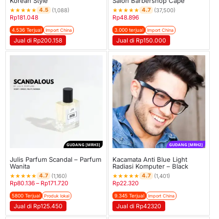
Korean Style
Salon Barbershop Cape
★
★
★
★
★
★
★
★
★
★
4.5
4.7
(1,088)
(37,500)
Rp
181.048
Rp
48.896
4.536 Terjual
3.000 terjual
Import China
Import China
Jual di Rp200.158
Jual di Rp150.000
GUDANG [MRH3]
GUDANG [MRH2]
Julis Parfum Scandal – Parfum
Kacamata Anti Blue Light
Wanita
Radiasi Komputer – Black
★
★
★
★
★
★
★
★
★
★
4.7
4.7
(1,160)
(1,401)
Rp
80.136
–
Rp
171.720
Rp
22.320
5800 Terjual
9.345 Terjual
Produk lokal
Import China
Jual di Rp125.450
Jual di Rp42320