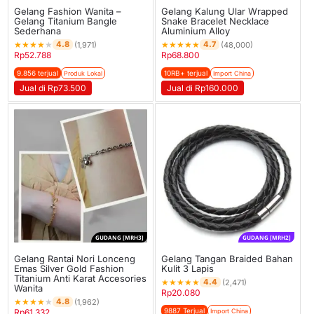
Gelang Fashion Wanita –
Gelang Kalung Ular Wrapped
Gelang Titanium Bangle
Snake Bracelet Necklace
Sederhana
Aluminium Alloy
★
★
★
★
★
★
★
★
★
★
4.8
4.7
(1,971)
(48,000)
Rp
52.788
Rp
68.800
9.856 terjual
10RB+ terjual
Produk Lokal
Import China
Jual di Rp73.500
Jual di Rp160.000
GUDANG [MRH3]
GUDANG [MRH2]
Gelang Rantai Nori Lonceng
Gelang Tangan Braided Bahan
Emas Silver Gold Fashion
Kulit 3 Lapis
Titanium Anti Karat Accesories
★
★
★
★
★
4.4
(2,471)
Wanita
Rp
20.080
★
★
★
★
★
4.8
(1,962)
9887 Terjual
Rp
61.332
Import China