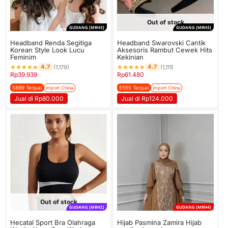
Out of stock
GUDANG [MRH3]
GUDANG [MRH3]
Headband Renda Segitiga
Headband Swarovski Cantik
Korean Style Look Lucu
Aksesoris Rambut Cewek Hits
Feminim
Kekinian
★
★
★
★
★
★
★
★
★
★
4.7
4.7
(1,179)
(1,111)
Rp
39.939
Rp
61.480
5899 Terjual
5555 Terjual
Import China
Import China
Jual di Rp80.000
Jual di Rp124.000
Out of stock
GUDANG [MRH2]
GUDANG [MRH4]
Hecatal Sport Bra Olahraga
Hijab Pasmina Zamira Hijab