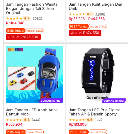
Jam Tangan Fashion Wanita
Jam Tangan Kulit Elegan Dial
Elegan dengan Tali Silikon
Unik
Original
★
★
★
★
★
4.5
(1,866)
★
★
★
★
★
4.7
(1,083)
Rp
35.228
–
Rp
44.556
Rp
104.948
9334 Terjual
Import China
5418 Terjual
Produk Lokal
Jual di Rp74.556
Jual di Rp125.500
Out of stock
GUDANG [MRH2]
GUDANG [MRH2]
Jam Tangan LED Anak-Anak
Jam Tangan LED Pria Digital
Bentuk Mobil
Tahan Air & Desain Sporty
★
★
★
★
★
★
★
★
★
★
4.3
4.6
(444)
(561)
Rp
53.904
Rp
183.600
2.115 Terjual
2.158 Terjual
Import China
Import China