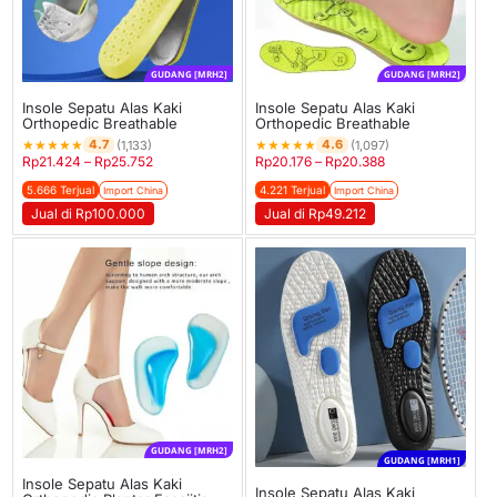
GUDANG [MRH2]
GUDANG [MRH2]
Insole Sepatu Alas Kaki
Insole Sepatu Alas Kaki
Orthopedic Breathable
Orthopedic Breathable
★
★
★
★
★
★
★
★
★
★
4.7
4.6
(1,133)
(1,097)
Rp
21.424
–
Rp
25.752
Rp
20.176
–
Rp
20.388
5.666 Terjual
4.221 Terjual
Import China
Import China
Jual di Rp100.000
Jual di Rp49.212
GUDANG [MRH2]
GUDANG [MRH1]
Insole Sepatu Alas Kaki
Insole Sepatu Alas Kaki