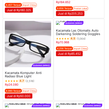
Rp
184.652
6.457 Terjual
Import China
9.856 Terjual
Produk Lokal
Jual di Rp180.325
Jual di Rp205.253
GUDANG [MRH2]
Kacamata Las Otomatis Auto
Darkening Soldering Goggles
★
★
★
★
★
4.5
(1,064)
Rp
70.968
4.256 Terjual
Import China
Jual di Rp85.452
GUDANG [MRH2]
Kacamata Komputer Anti
Radiasi Blue Light
★
★
★
★
★
4.7
(2,518)
Rp
24.080
8.990 Terjual
Import China
Jual di Rp50.000
GUDANG [MRH2]
GUDANG [MRH2]