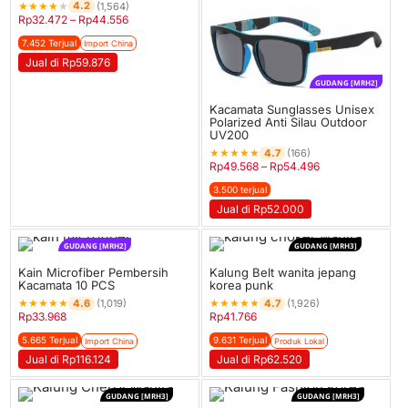
★
★
★
★
★
4.2
(1,564)
Rp
32.472
–
Rp
44.556
7.452 Terjual
Import China
Jual di Rp59.876
GUDANG [MRH2]
Kacamata Sunglasses Unisex
Polarized Anti Silau Outdoor
UV200
★
★
★
★
★
4.7
(166)
Rp
49.568
–
Rp
54.496
3.500 terjual
Jual di Rp52.000
GUDANG [MRH2]
GUDANG [MRH3]
Kain Microfiber Pembersih
Kalung Belt wanita jepang
Kacamata 10 PCS
korea punk
★
★
★
★
★
★
★
★
★
★
4.6
4.7
(1,019)
(1,926)
Rp
33.968
Rp
41.766
5.665 Terjual
9.631 Terjual
Import China
Produk Lokal
Jual di Rp116.124
Jual di Rp62.520
GUDANG [MRH3]
GUDANG [MRH3]