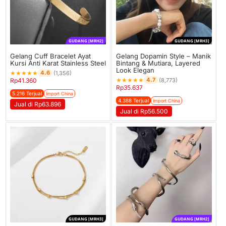
GUDANG [MRH2]
GUDANG [MRH3]
Gelang Cuff Bracelet Ayat
Gelang Dopamin Style – Manik
Kursi Anti Karat Stainless Steel
Bintang & Mutiara, Layered
Look Elegan
★
★
★
★
★
4.6
(1,356)
★
★
★
★
★
4.7
Rp
41.360
(8,773)
Rp
35.637
5.216 Terjual
Import China
4.388 Terjual
Import China
Jual di Rp63.896
Jual di Rp56.500
GUDANG [MRH3]
GUDANG [MRH2]