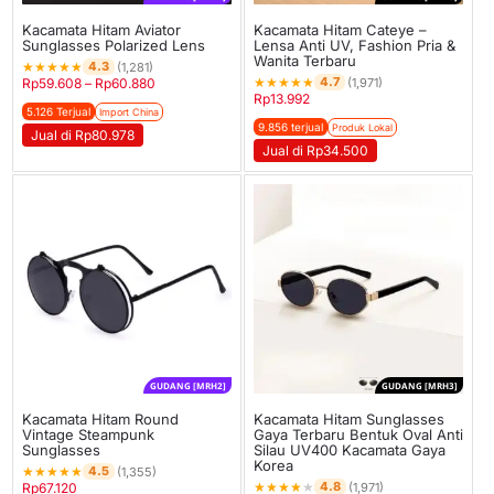
Kacamata Hitam Aviator
Kacamata Hitam Cateye –
Sunglasses Polarized Lens
Lensa Anti UV, Fashion Pria &
Wanita Terbaru
★
★
★
★
★
4.3
(1,281)
★
★
★
★
★
4.7
Rp
59.608
–
Rp
60.880
(1,971)
Rp
13.992
5.126 Terjual
Import China
9.856 terjual
Produk Lokal
Jual di Rp80.978
Jual di Rp34.500
GUDANG [MRH2]
GUDANG [MRH3]
Kacamata Hitam Round
Kacamata Hitam Sunglasses
Vintage Steampunk
Gaya Terbaru Bentuk Oval Anti
Sunglasses
Silau UV400 Kacamata Gaya
Korea
★
★
★
★
★
4.5
(1,355)
★
★
★
★
★
4.8
Rp
67.120
(1,971)