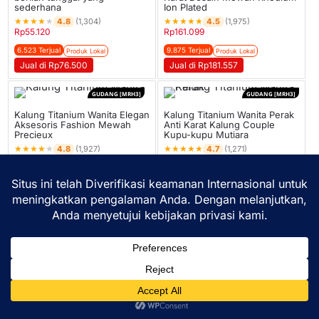
sederhana
Ion Plated
★
★
★
★
★
★
★
★
★
★
4.8
4.5
(1,304)
(1,975)
Rp
55.120
Rp
161.099
6.523 Terjual
9.875 Terjual
Produk Lokal
Produk Lokal
Jual di Rp76.500
Jual di Rp181.557
GUDANG [MRH3]
GUDANG [MRH3]
Kalung Titanium Wanita Elegan
Kalung Titanium Wanita Perak
Aksesoris Fashion Mewah
Anti Karat Kalung Couple
Precieux
Kupu-kupu Mutiara
★
★
★
★
★
★
★
★
★
★
4.8
4.7
(1,927)
(1,271)
Rp
29.468
Rp
18.866
9.635 Terjual
8.476 Terjual
Produk Lokal
Import China
Jual di Rp50.250
Jual di Rp38866
GUDANG [MRH3]
GUDANG [MRH2]
Kalung Wanita Titanium Emas
Kaos Kaki Ankle Lima Jari
Motif Kupu
Breathable Sock Pria 40-45
★
★
★
★
★
★
★
★
★
★
4.8
4.8
(1,935)
(1,866)
Rp
47.689
Rp
36.656
–
Rp
37.328
9.678 Terjual
6.221 Terjual
Produk Lokal
Import China
Home
Shop
Lacak
Help
Login
Jual di Rp68.500
Jual di Rp65.745