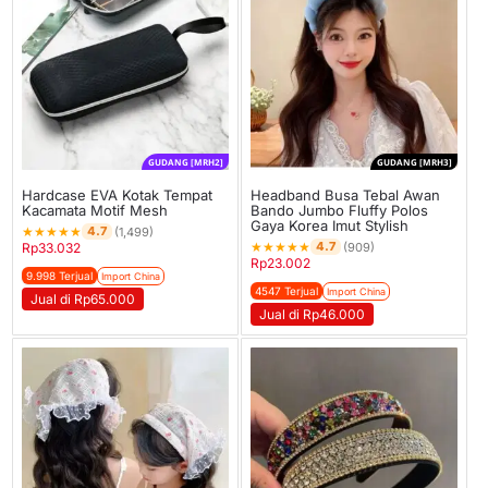
GUDANG [MRH2]
GUDANG [MRH3]
Hardcase EVA Kotak Tempat
Headband Busa Tebal Awan
Kacamata Motif Mesh
Bando Jumbo Fluffy Polos
Gaya Korea Imut Stylish
★
★
★
★
★
4.7
(1,499)
★
★
★
★
★
4.7
Rp
33.032
(909)
Rp
23.002
9.998 Terjual
Import China
4547 Terjual
Import China
Jual di Rp65.000
Jual di Rp46.000