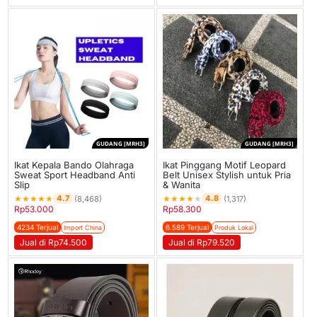
GUDANG [MRH3]
GUDANG [MRH3]
Ikat Kepala Bando Olahraga
Ikat Pinggang Motif Leopard
Sweat Sport Headband Anti
Belt Unisex Stylish untuk Pria
Slip
& Wanita
★
★
★
★
★
★
★
★
★
★
4.7
4.8
(8,468)
(1,317)
Rp
53.000
Rp
58.300
4234 Terjual
6.589 Terjual
Import China
Produk Lokal
Jual di Rp74.500
Jual di Rp79.520