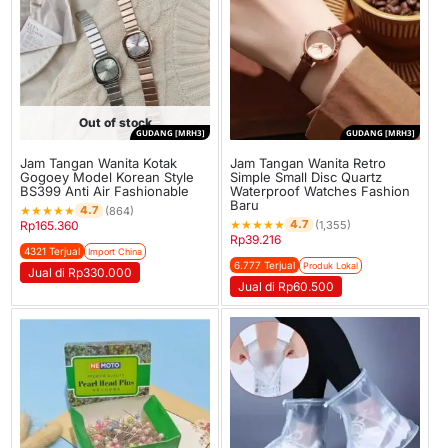
Out of stock
GUDANG [MRH3]
GUDANG [MRH3]
Jam Tangan Wanita Kotak
Jam Tangan Wanita Retro
Gogoey Model Korean Style
Simple Small Disc Quartz
BS399 Anti Air Fashionable
Waterproof Watches Fashion
Baru
★
★
★
★
★
4.7
(864)
★
★
★
★
★
4.7
Rp
165.360
(1,355)
Rp
39.216
4321 Terjual
Import China
6.777 Terjual
Produk Lokal
Jual di Rp330.000
Jual di Rp60.500