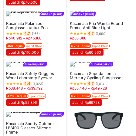
Jual di Rp70.500
GUDANG [MRH2]
GUDANG [MRH2]
Kacamata Polarized
Kacamata Pria Wanita Round
Sunglasses untuk Pria
Frame Anti Blue Light
★
★
★
★
★
★
★
★
★
★
4.7
4.7
(166)
(1,690)
Rp
40.912
–
Rp
45.168
Rp
35.088
4RB Terjual
6.754 Terjual
Import China
Import China
Jual di Rp110.000
Jual di Rp60.560
GUDANG [MRH2]
GUDANG [MRH2]
Kacamata Safety Goggles
Kacamata Sepeda Lensa
Work Laboratory Eyewar
Mercury Cycling Sunglasses
★
★
★
★
★
★
★
★
★
★
4.4
4.7
(1,023)
(1,014)
Rp
38.448
–
Rp
39.792
Rp
35.440
–
Rp
49.728
4.265 Terjual
6.765 Terjual
Import China
Import China
Jual di Rp55.896
Jual di Rp69728
GUDANG [MRH2]
Kacamata Sporty Outdoor
UV400 Glasses Silicone
Frame