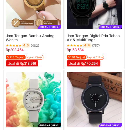
GUDANG [MRH2]
GUDANG [MRH2]
Jam Tangan Bambu Analog
Jam Tangan Digital Pria Tahan
Wanita
Air & Multifungsi
★
★
★
★
★
★
★
★
★
★
4.5
4.4
(482)
(757)
Rp
292.464
Rp
153.584
3.215 Terjual
3.156 Terjual
Import China
Import China
Jual di Rp318.916
Jual di Rp170.354
GUDANG [MRH3]
GUDANG [MRH2]