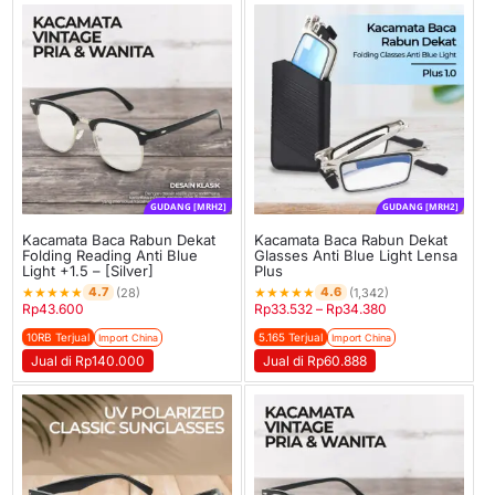
GUDANG [MRH2]
GUDANG [MRH2]
Kacamata Baca Rabun Dekat
Kacamata Baca Rabun Dekat
Folding Reading Anti Blue
Glasses Anti Blue Light Lensa
Light +1.5 – [Silver]
Plus
★
★
★
★
★
★
★
★
★
★
4.7
4.6
(28)
(1,342)
Rp
43.600
Rp
33.532
–
Rp
34.380
10RB Terjual
5.165 Terjual
Import China
Import China
Jual di Rp140.000
Jual di Rp60.888