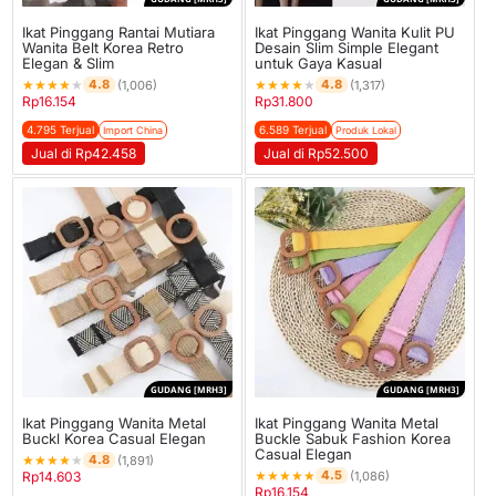
Ikat Pinggang Rantai Mutiara
Ikat Pinggang Wanita Kulit PU
Wanita Belt Korea Retro
Desain Slim Simple Elegant
Elegan & Slim
untuk Gaya Kasual
★
★
★
★
★
★
★
★
★
★
4.8
4.8
(1,006)
(1,317)
Rp
16.154
Rp
31.800
4.795 Terjual
6.589 Terjual
Import China
Produk Lokal
Jual di Rp42.458
Jual di Rp52.500
GUDANG [MRH3]
GUDANG [MRH3]
Ikat Pinggang Wanita Metal
Ikat Pinggang Wanita Metal
Buckl Korea Casual Elegan
Buckle Sabuk Fashion Korea
Casual Elegan
★
★
★
★
★
4.8
(1,891)
★
★
★
★
★
4.5
Rp
14.603
(1,086)
Rp
16.154