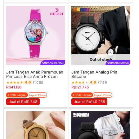
Out of stock
GUDANG [MRH2]
GUDANG [MRH2]
Jam Tangan Anak Perempuan
Jam Tangan Analog Pria
Princess Elsa Anna Frozen
Silicone
★
★
★
★
★
★
★
★
★
★
4.6
4.8
(1,016)
(1,191)
Rp
41.136
Rp
121.776
4.236 Terjual
4.256 Terjual
Import China
Import China
Jual di Rp61.548
Jual di Rp140.256