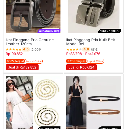
GUDANG [MRH2]
GUDANG [MRH3]
Ikat Pinggang Pria Genuine
Ikat Pinggang Pria Kulit Belt
Leather 120cm
Model Rel
★
★
★
★
★
★
★
★
★
★
4.5
4.8
(2,001)
(816)
Rp
109.852
Rp
33.708
–
Rp
41.976
8005 Terjual
3.265 Terjual
Import China
Import China
Jual di Rp139.852
Jual di Rp67.124
GUDANG [MRH3]
GUDANG [MRH3]