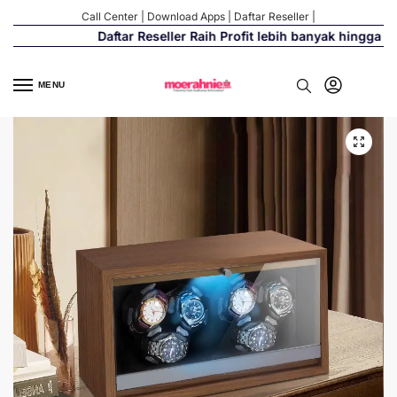
Call Center
|
Download Apps
|
Daftar Reseller
|
Daftar Reseller Raih Profit lebih banyak hingga 500
MENU