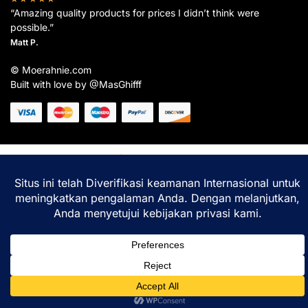
“Amazing quality products for prices I didn’t think were
possible.”
Matt P.
© Moerahnie.com
Built with love by @MasGhifff
Moerahnie.com
dipantau secara real-time oleh
Google Analytics
untuk memastikan
pengalaman belanja terbaik Anda.
Home
Shop
Lacak
Help
Login