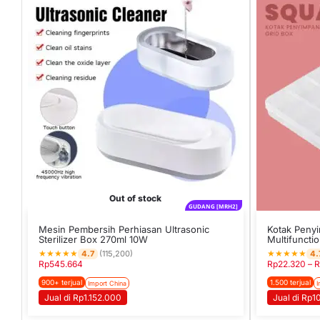
Out of stock
GUDANG [MRH2]
Mesin Pembersih Perhiasan Ultrasonic
Kotak Peny
Sterilizer Box 270ml 10W
Multifuncti
★
★
★
★
★
★
★
★
★
★
4.7
4.
(115,200)
Rp
545.664
Rp
22.320
–
R
900+ terjual
1.500 terjual
Import China
I
Jual di Rp1.152.000
Jual di Rp