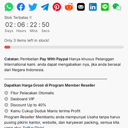
Stok Terbatas !!
02
:
06
:
22
:
49
Days
Hours
Mins
Secs
Only 3 items left in stock!
Catatan:
Pembelian
Pay With Paypal
Hanya khusus Pelanggan
International kami. anda dapat mengabaikan nya, jika anda berasal
dari Negara Indonesia.
____________________________________________________________
Dapatkan Harga Grosir di Program Member Reseller
Fitur Pelacakan Otomatis
Dasboard VIP
Discount Up to 40%
Kamu Cukup Duduk Manis terima Profit
Program Reseller Membantu anda mempunyai Usaha tanpa harus
pusing pikirin kantor, website, dan karyawan packing, semua kita
yang atur.
Daftar Disini