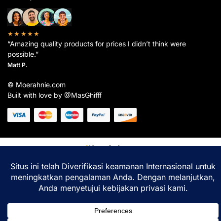
★★★★★
“Amazing quality products for prices I didn’t think were
possible.”
Matt P.
© Moerahnie.com
Built with love by @MasGhifff
Moerahnie.com
dipantau secara real-time oleh
Google Analytics
untuk memastikan
pengalaman belanja terbaik Anda.