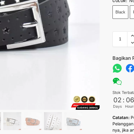
No
COLOR
:
Black
Bagikan 
Stok Terbat
02
:
0
Days
Hour
GUDANG [MRH3]
Catatan:
P
Pelanggan 
nya, jika 