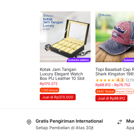
GUDANG [MRH2]
GUDANG
Kotak Jam Tangan
Topi Baseball Cap 
Luxury Elegant Watch
Shark Kingston 19
Box PU Leather 10 Slot
★
★
★
★
★
4.3
(2,11
Rp
170.272
Rp
68.912
–
Rp
76.752
1.320 terjual
8442 Terjual
Import China
Jual di Rp370.000
Jual di Rp98.912
Gratis Pengiriman International
Mud
Setiap Pembelian di Atas 30jt
Apa