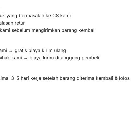
r
oduk yang bermasalah ke CS kami
lasan retur
m kami sebelum mengirimkan barang kembali
ami → gratis biaya kirim ulang
pihak kami → biaya kirim ditanggung pembeli
mal 3–5 hari kerja setelah barang diterima kembali & lolo