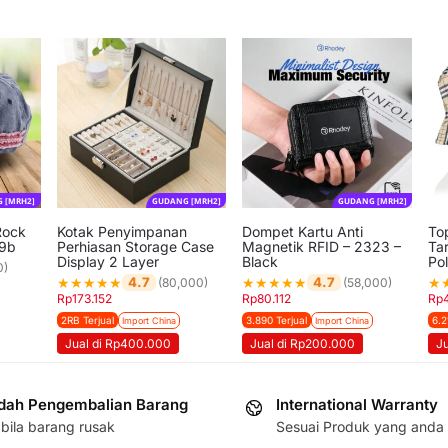
 [MRH2]
GUDANG [MRH2]
GUDANG [MRH2]
Rock
Kotak Penyimpanan
Dompet Kartu Anti
To
69b
Perhiasan Storage Case
Magnetik RFID – 2323 –
Tar
Display 2 Layer
Black
Pol
0)
★
★
★
★
★
★
★
★
★
★
★
4.7
4.7
(80,000)
(58,000)
Rp
173.152
Rp
80.112
Rp
2RB Terjual
3.890 Terjual
6.2
Import China
Import China
Jual di Rp400.000
Jual di Rp200.000
Ju
ah Pengembalian Barang
International Warranty
bila barang rusak
Sesuai Produk yang anda 