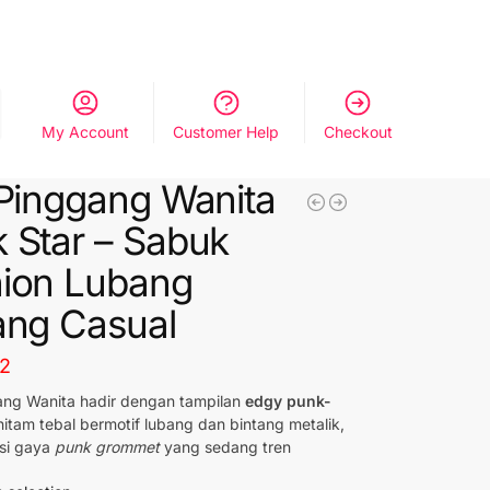
My Account
Customer Help
Checkout
 Pinggang Wanita
 Star – Sabuk
ion Lubang
ang Casual
72
ang Wanita hadir dengan tampilan
edgy punk-
 hitam tebal bermotif lubang dan bintang metalik,
si gaya
punk grommet
yang sedang tren