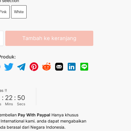
 selection
Pink
White
Tambah ke keranjang
Produk:
as !!
6
:
22
:
50
s
Mins
Secs
embelian
Pay With Paypal
Hanya khusus
International kami. anda dapat mengabaikan
anda berasal dari Negara Indonesia.