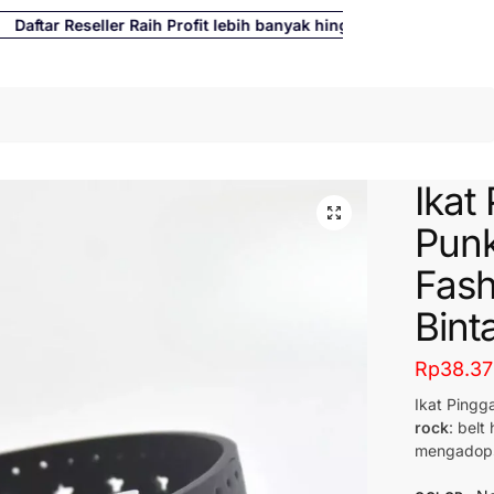
tar Reseller Raih Profit lebih banyak hingga 500%
Cari
Ikat
Punk
Fash
Bint
Rp
38.3
Ikat Pingg
rock
: belt
mengadop