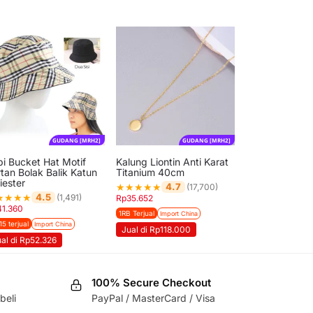
GUDANG [MRH2]
GUDANG [MRH2]
pi Bucket Hat Motif
Kalung Liontin Anti Karat
tan Bolak Balik Katun
Titanium 40cm
iester
★
★
★
★
★
4.7
(17,700)
★
★
★
★
4.5
(1,491)
Rp
35.652
41.360
1RB Terjual
Import China
15 terjual
Import China
Jual di Rp118.000
al di Rp52.326
100% Secure Checkout
beli
PayPal / MasterCard / Visa