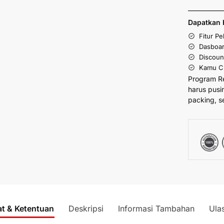
___________
Dapatkan 
Fitur P
Dasboar
Discoun
Kamu Cu
Program R
harus pusi
packing, s
at & Ketentuan
Deskripsi
Informasi Tambahan
Ula