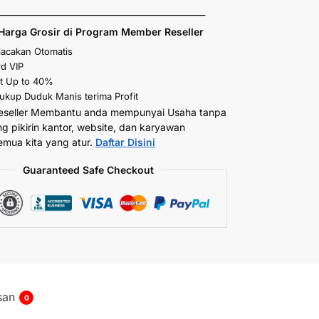
_________________________________________________
Harga Grosir di Program Member Reseller
elacakan Otomatis
d VIP
t Up to 40%
kup Duduk Manis terima Profit
eseller Membantu anda mempunyai Usaha tanpa
ng pikirin kantor, website, dan karyawan
emua kita yang atur.
Daftar Disini
Guaranteed Safe Checkout
san
0