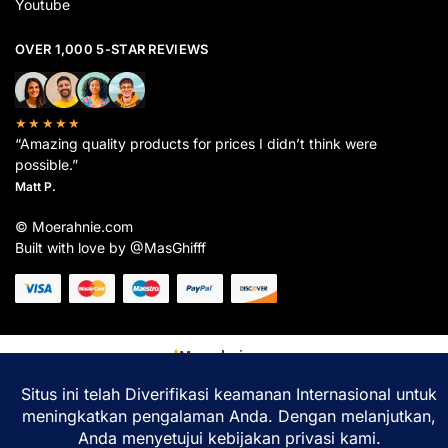
Youtube
OVER 1,000 5-STAR REVIEWS
★★★★★
“Amazing quality products for prices I didn’t think were
possible.”
Matt P.
© Moerahnie.com
Built with love by @MasGhifff
Moerahnie.com
dipantau secara real-time oleh
Google Analytics
untuk memastikan
pengalaman belanja terbaik Anda.