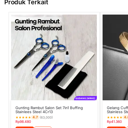
Produk Terkait
GUDANG [MRH2]
Gunting Rambut Salon Set 7in1 Buffing
Gelang Cuff
Stainlees Steel 4Cr13
Stainless St
★
★
★
★
★
★
★
★
★
★
4.7
4.
(63,000)
Rp
98.480
Rp
41.360