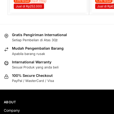
3.010 terjual
5.216 Terjual
Import China
Jual di Rp252.000
Jual di Rp6
Gratis Pengiriman International
Setiap Pembelian di Atas 30jt
Mudah Pengembalian Barang
Apabila barang rusak
International Warranty
Sesuai Produk yang anda beli
100% Secure Checkout
PayPal / MasterCard / Visa
ABOUT
Company