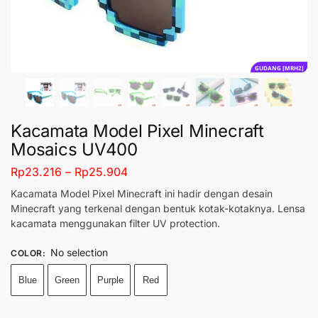
GUDANG [MRH2]
Kacamata Model Pixel Minecraft
Mosaics UV400
Rp
23.216
–
Rp
25.904
Kacamata Model Pixel Minecraft ini hadir dengan desain
Minecraft yang terkenal dengan bentuk kotak-kotaknya. Lensa
kacamata menggunakan filter UV protection.
No selection
COLOR
:
Blue
Green
Purple
Red