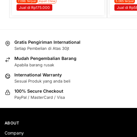
7.096 Terjual
5.065 terjual
Import China
Jual di Rp175.000
Jual di Rp5
Gratis Pengiriman International
Setiap Pembelian di Atas 30jt
Mudah Pengembalian Barang
Apabila barang rusak
International Warranty
Sesuai Produk yang anda beli
100% Secure Checkout
PayPal / MasterCard / Visa
ABOUT
Company