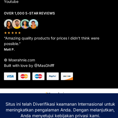
Youtube
OVER 1,000 5-STAR REVIEWS
★★★★★
“Amazing quality products for prices I didn’t think were
possible.”
Matt P.
© Moerahnie.com
Built with love by @MasGhifff
Moerahnie.com
dipantau secara real-time oleh
Google Analytics
untuk memastikan
pengalaman belanja terbaik Anda.