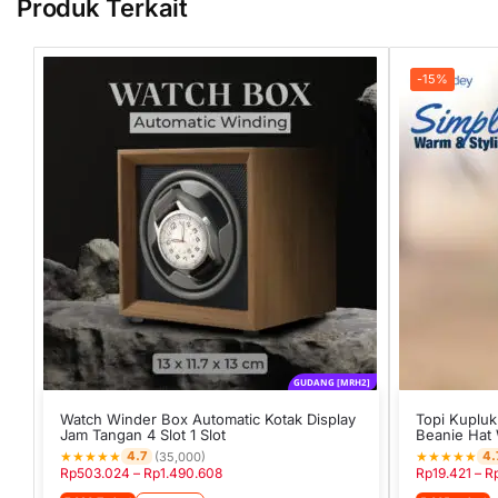
Produk Terkait
-15%
GUDANG [MRH2]
Watch Winder Box Automatic Kotak Display
Topi Kupluk 
Jam Tangan 4 Slot 1 Slot
Beanie Hat 
★
★
★
★
★
★
★
★
★
★
4.7
4.
(35,000)
Rp
503.024
–
Rp
1.490.608
Rp
19.421
–
R