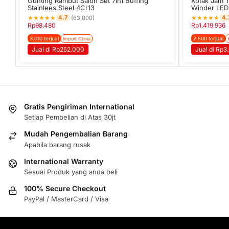
Gunting Rambut Salon Set 7in1 Buffing
Kotak Jam T
Stainlees Steel 4Cr13
Winder LED 
★
★
★
★
★
★
★
★
★
★
4.7
4.
(63,000)
Rp
98.480
Rp
1.419.936
3.010 terjual
2.500 terjual
Import China
Jual di Rp252.000
Jual di Rp
Gratis Pengiriman International
Setiap Pembelian di Atas 30jt
Mudah Pengembalian Barang
Apabila barang rusak
International Warranty
Sesuai Produk yang anda beli
100% Secure Checkout
PayPal / MasterCard / Visa