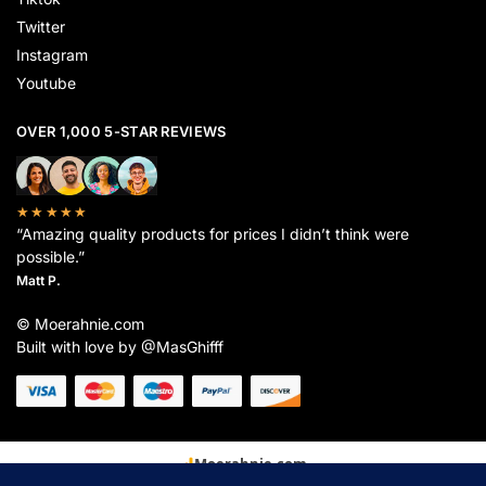
Twitter
Instagram
Youtube
OVER 1,000 5-STAR REVIEWS
★★★★★
“Amazing quality products for prices I didn’t think were
possible.”
Matt P.
© Moerahnie.com
Built with love by @MasGhifff
Moerahnie.com
dipantau secara real-time oleh
Google Analytics
untuk memastikan