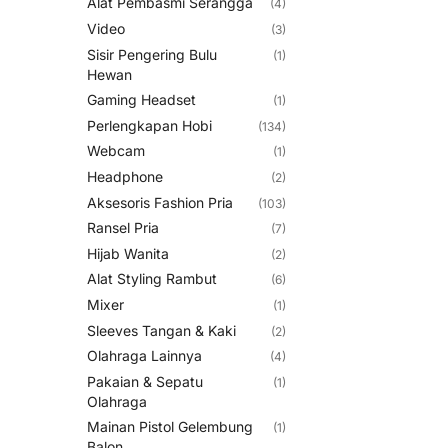
Alat Pembasmi Serangga
(4)
Video
(3)
Sisir Pengering Bulu
(1)
Hewan
Gaming Headset
(1)
Perlengkapan Hobi
(134)
Webcam
(1)
Headphone
(2)
Aksesoris Fashion Pria
(103)
Ransel Pria
(7)
Hijab Wanita
(2)
Alat Styling Rambut
(6)
Mixer
(1)
Sleeves Tangan & Kaki
(2)
Olahraga Lainnya
(4)
Pakaian & Sepatu
(1)
Olahraga
Mainan Pistol Gelembung
(1)
Balon