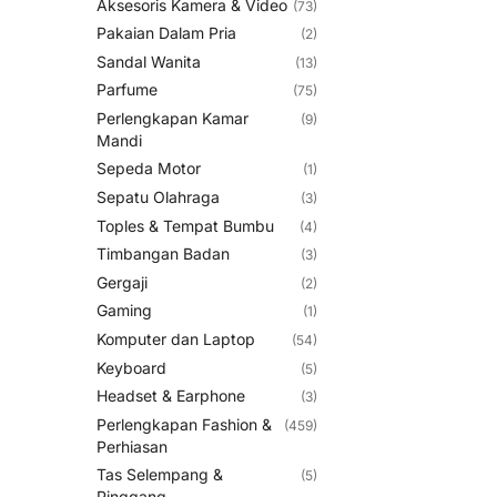
Aksesoris Kamera & Video
(73)
Pakaian Dalam Pria
(2)
Sandal Wanita
(13)
Parfume
(75)
Perlengkapan Kamar
(9)
Mandi
Sepeda Motor
(1)
Sepatu Olahraga
(3)
Toples & Tempat Bumbu
(4)
Timbangan Badan
(3)
Gergaji
(2)
Gaming
(1)
Komputer dan Laptop
(54)
Keyboard
(5)
Headset & Earphone
(3)
Perlengkapan Fashion &
(459)
Perhiasan
Tas Selempang &
(5)
Pinggang