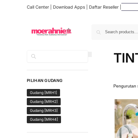
Call Center
|
Download Apps
|
Daftar Reseller
|
Daf
TIN
Cari
PILIHAN GUDANG
Gudang [MRH1]
Gudang [MRH2]
Gudang [MRH3]
Gudang [MRH4]