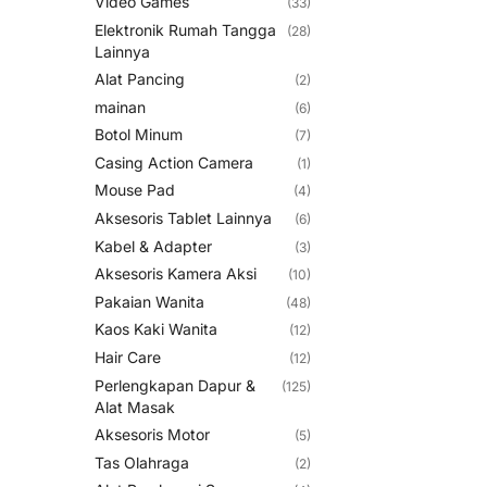
Video Games
(33)
Elektronik Rumah Tangga
(28)
Lainnya
Alat Pancing
(2)
mainan
(6)
Botol Minum
(7)
Casing Action Camera
(1)
Mouse Pad
(4)
Aksesoris Tablet Lainnya
(6)
Kabel & Adapter
(3)
Aksesoris Kamera Aksi
(10)
Pakaian Wanita
(48)
Kaos Kaki Wanita
(12)
Hair Care
(12)
Perlengkapan Dapur &
(125)
Alat Masak
Aksesoris Motor
(5)
Tas Olahraga
(2)