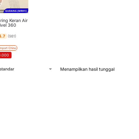
GUDANG [MRH1]
ring Keran Air
ivel 360
4.7
(981)
Import China
0.000
Menampilkan hasil tunggal