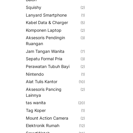
Squishy
(2)
Lanyard Smartphone
(1)
Kabel Data & Charger
(5)
Komponen Laptop
(2)
Aksesoris Pendingin
(3)
Ruangan
Jam Tangan Wanita
(7)
Sepatu Formal Pria
(3)
Perawatan Tubuh Bayi
(2)
Nintendo
(1)
Alat Tulis Kantor
(10)
Aksesoris Pancing
(2)
Lainnya
tas wanita
(20)
Tag Koper
(1)
Mount Action Camera
(2)
Elektronik Rumah
(12)