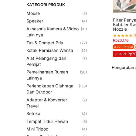
KATEGORI PRODUK
Mouse
(5)
Filter Penya
Speaker
(4)
Bubbler Sw
Aksesoris Kamera & Video
Nozzle
(31)
Lain nya
★
★
★
★
★
Rp
20.176
Tas & Dompet Pria
(22)
3.270 Terjual
Kotak Perhiasan Wanita
(14)
Jual di Rp7
Alat Pelangsing dan
(7)
Pemijat
Pemeliharaan Rumah
(30)
Lainnya
Perlengkapan Olahraga
(153)
Dan Outdoor
Adapter & Konverter
(2)
Travel
Setrika
(4)
Tempat Tidur Hewan
(6)
Mini Tripod
(4)