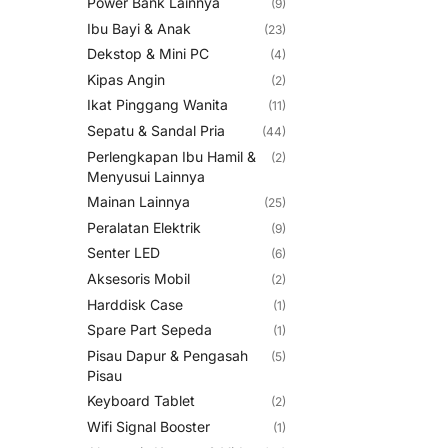
Power Bank Lainnya
(9)
Ibu Bayi & Anak
(23)
Dekstop & Mini PC
(4)
Kipas Angin
(2)
Ikat Pinggang Wanita
(11)
Sepatu & Sandal Pria
(44)
Perlengkapan Ibu Hamil &
(2)
Menyusui Lainnya
Mainan Lainnya
(25)
Peralatan Elektrik
(9)
Senter LED
(6)
Aksesoris Mobil
(2)
Harddisk Case
(1)
Spare Part Sepeda
(1)
Pisau Dapur & Pengasah
(5)
Pisau
Keyboard Tablet
(2)
Wifi Signal Booster
(1)