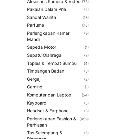
Aksesoris Kamera & Video
(73)
Pakaian Dalam Pria
(2)
Sandal Wanita
(13)
Parfume
(75)
Perlengkapan Kamar
(9)
Mandi
Sepeda Motor
(1)
Sepatu Olahraga
(3)
Toples & Tempat Bumbu
(4)
Timbangan Badan
(3)
Gergaji
(2)
Gaming
(1)
Komputer dan Laptop
(54)
Keyboard
(5)
Headset & Earphone
(3)
Perlengkapan Fashion &
(459)
Perhiasan
Tas Selempang &
(5)
Pinggang