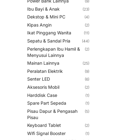
Power Bank Lainnya
(9)
Ibu Bayi & Anak
(23)
Dekstop & Mini PC
(4)
Kipas Angin
(2)
Ikat Pinggang Wanita
(11)
Sepatu & Sandal Pria
(44)
Perlengkapan Ibu Hamil &
(2)
Menyusui Lainnya
Mainan Lainnya
(25)
Peralatan Elektrik
(9)
Senter LED
(6)
Aksesoris Mobil
(2)
Harddisk Case
(1)
Spare Part Sepeda
(1)
Pisau Dapur & Pengasah
(5)
Pisau
Keyboard Tablet
(2)
Wifi Signal Booster
(1)