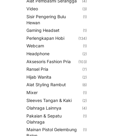
Alat Pembasmi Serangga
(4)
Video
(3)
Sisir Pengering Bulu
(1)
Hewan
Gaming Headset
(1)
Perlengkapan Hobi
(134)
Webcam
(1)
Headphone
(2)
Aksesoris Fashion Pria
(103)
Ransel Pria
(7)
Hijab Wanita
(2)
Alat Styling Rambut
(6)
Mixer
(1)
Sleeves Tangan & Kaki
(2)
Olahraga Lainnya
(4)
Pakaian & Sepatu
(1)
Olahraga
Mainan Pistol Gelembung
(1)
Balon