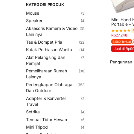
KATEGORI PRODUK
Mouse
(5)
Mini Hand 
Speaker
(4)
Portable – 
Aksesoris Kamera & Video
(31)
★
★
★
★
★
Lain nya
Rp
27.248
Tas & Dompet Pria
3.580 Terjual
(22)
Jual di Rp9
Kotak Perhiasan Wanita
(14)
Alat Pelangsing dan
(7)
Pemijat
Pemeliharaan Rumah
(30)
Lainnya
Perlengkapan Olahraga
(153)
Dan Outdoor
Adapter & Konverter
(2)
Travel
Setrika
(4)
Tempat Tidur Hewan
(6)
Mini Tripod
(4)