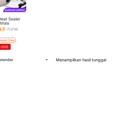
GUDANG [MRH2]
Heat Sealer
White
4.7
(1,074)
Import China
0.000
Menampilkan hasil tunggal