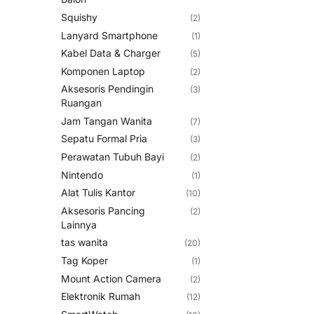
Squishy
(2)
Lanyard Smartphone
(1)
Kabel Data & Charger
(5)
Komponen Laptop
(2)
Aksesoris Pendingin
(3)
Ruangan
Jam Tangan Wanita
(7)
Sepatu Formal Pria
(3)
Perawatan Tubuh Bayi
(2)
Nintendo
(1)
Alat Tulis Kantor
(10)
Aksesoris Pancing
(2)
Lainnya
tas wanita
(20)
Tag Koper
(1)
Mount Action Camera
(2)
Elektronik Rumah
(12)