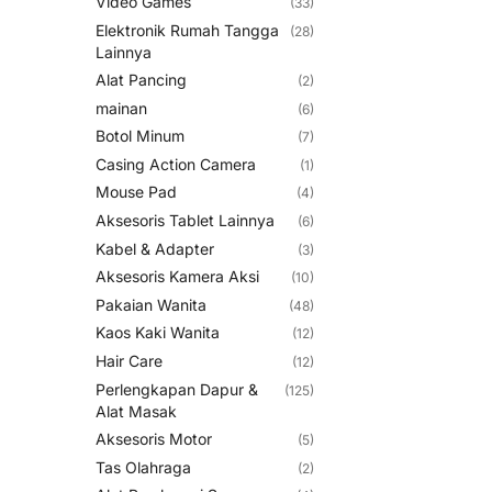
Video Games
(33)
Elektronik Rumah Tangga
(28)
Lainnya
Alat Pancing
(2)
mainan
(6)
Botol Minum
(7)
Casing Action Camera
(1)
Mouse Pad
(4)
Aksesoris Tablet Lainnya
(6)
Kabel & Adapter
(3)
Aksesoris Kamera Aksi
(10)
Pakaian Wanita
(48)
Kaos Kaki Wanita
(12)
Hair Care
(12)
Perlengkapan Dapur &
(125)
Alat Masak
Aksesoris Motor
(5)
Tas Olahraga
(2)