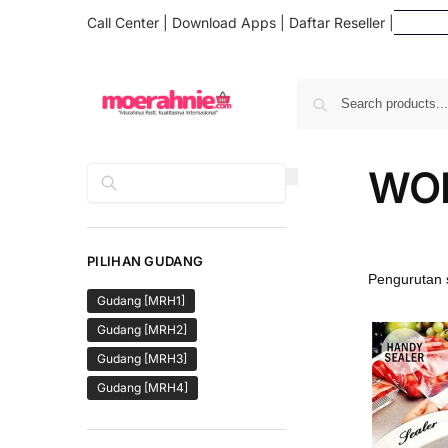
Call Center
|
Download Apps
|
Daftar Reseller
|
Dafta
WO
Cari
PILIHAN GUDANG
Gudang [MRH1]
Gudang [MRH2]
Gudang [MRH3]
Gudang [MRH4]